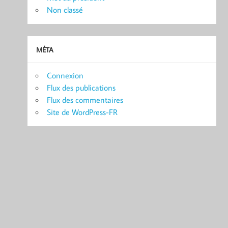
Non classé
MÉTA
Connexion
Flux des publications
Flux des commentaires
Site de WordPress-FR