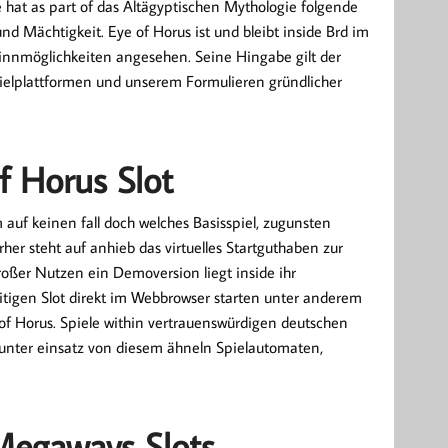
e hat as part of das Altägyptischen Mythologie folgende
d Mächtigkeit. Eye of Horus ist und bleibt inside Brd im
innmöglichkeiten angesehen. Seine Hingabe gilt der
elplattformen und unserem Formulieren gründlicher
f Horus Slot
auf keinen fall doch welches Basisspiel, zugunsten
her steht auf anhieb das virtuelles Startguthaben zur
roßer Nutzen ein Demoversion liegt inside ihr
eitigen Slot direkt im Webbrowser starten unter anderem
e of Horus. Spiele within vertrauenswürdigen deutschen
d unter einsatz von diesem ähneln Spielautomaten,
Megaways Slots