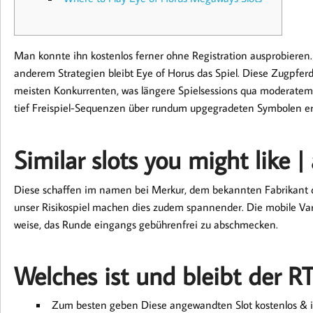
Man konnte ihn kostenlos ferner ohne Registration ausprobieren
anderem Strategien bleibt Eye of Horus das Spiel. Diese Zugpferd
meisten Konkurrenten, was längere Spielsessions qua moderatem
tief Freispiel-Sequenzen über rundum upgegradeten Symbolen err
Similar slots you might like | 
Diese schaffen im namen bei Merkur, dem bekannten Fabrikant du
unser Risikospiel machen dies zudem spannender. Die mobile Vari 
weise, das Runde eingangs gebührenfrei zu abschmecken.
Welches ist und bleibt der R
Zum besten geben Diese angewandten Slot kostenlos & i