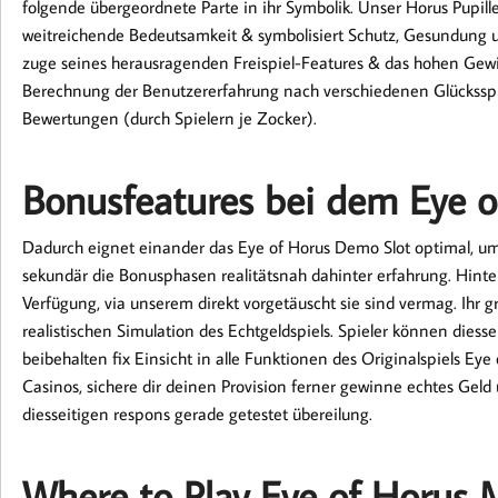
folgende übergeordnete Parte in ihr Symbolik. Unser Horus Pupill
weitreichende Bedeutsamkeit & symbolisiert Schutz, Gesundung un
zuge seines herausragenden Freispiel-Features & das hohen Gew
Berechnung der Benutzererfahrung nach verschiedenen Glücksspi
Bewertungen (durch Spielern je Zocker).
Bonusfeatures bei dem Eye o
Dadurch eignet einander das Eye of Horus Demo Slot optimal, um 
sekundär die Bonusphasen realitätsnah dahinter erfahrung. Hinter
Verfügung, via unserem direkt vorgetäuscht sie sind vermag. Ihr g
realistischen Simulation des Echtgeldspiels. Spieler können diess
beibehalten fix Einsicht in alle Funktionen des Originalspiels Ey
Casinos, sichere dir deinen Provision ferner gewinne echtes Gel
diesseitigen respons gerade getestet übereilung.
Where to Play Eye of Horus 