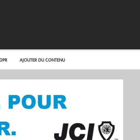
GDPR
AJOUTER DU CONTENU