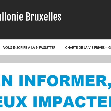
llonie Bruxelles
VOUS INSCRIRE À LA NEWSLETTER
CHARTE DE LA VIE PRIVÉE – 