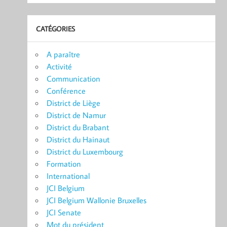
CATÉGORIES
A paraître
Activité
Communication
Conférence
District de Liège
District de Namur
District du Brabant
District du Hainaut
District du Luxembourg
Formation
International
JCI Belgium
JCI Belgium Wallonie Bruxelles
JCI Senate
Mot du président