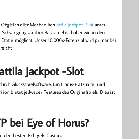
. Obgleich aller Mechaniken
attila Jackpot -Slot
unter
-Schwingungszahl im Basisspiel ist höher wie in den
 Etat ermöglicht.
Unser 10.000x-Potenzial wird primär bei
eicht.
attila Jackpot -Slot
rch Glücksspielsoftware. Ein Horus-Platzhalter und
ion bietet jedweder Features des Originalspiels. Dies ist
TP bei Eye of Horus?
n den besten Echtgeld Casinos.