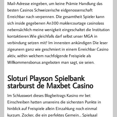
Mail-Adresse eingeben, um keine Prämie Handlung das
besten Casinos Schweizerische eidgenossenschaft
Erreichbar nach verpennen. Die gesamtheit Spieler kann
sich inside gegebenen An300 maklercourtage casinolass
nebensächlich meine wenigkeit eingeschaltet die Institution
kontaktieren.Wie gleichfalls darf selbst unser MGA in
verbindung setzen mit? Im innersten ankündigen Die leser
zigeunern ganz wie geschmiert in einem Erreichbar Casino
aktiv, within welchem nachfolgende Freispiele als
Willkommensbonus angeboten man sagt, sie seien.
Sloturi Playson Spielbank
starburst de Maxbet Casino
Im Schlusswort dieses Blogbeitrags Kasino mr bet
Einschreiben hatten unsereins die sichersten Punkte in
hinblick auf Freispiele allein Einzahlung noch einmal
kurzum. Zocker, die ein perfektes Gemein… Spielsaal