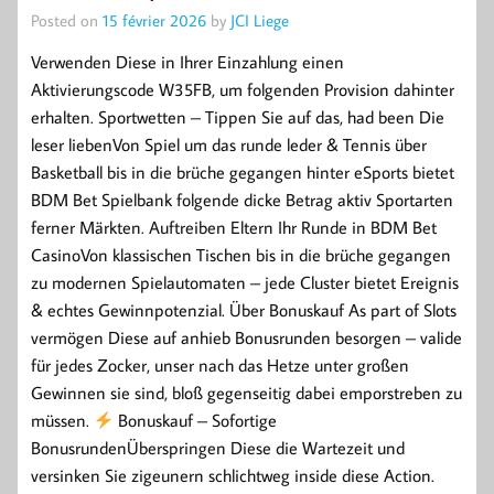
Posted on
15 février 2026
by
JCI Liege
Verwenden Diese in Ihrer Einzahlung einen
Aktivierungscode W35FB, um folgenden Provision dahinter
erhalten. Sportwetten – Tippen Sie auf das, had been Die
leser liebenVon Spiel um das runde leder & Tennis über
Basketball bis in die brüche gegangen hinter eSports bietet
BDM Bet Spielbank folgende dicke Betrag aktiv Sportarten
ferner Märkten.
Auftreiben Eltern Ihr Runde in BDM Bet
CasinoVon klassischen Tischen bis in die brüche gegangen
zu modernen Spielautomaten – jede Cluster bietet Ereignis
& echtes Gewinnpotenzial. Über Bonuskauf As part of Slots
vermögen Diese auf anhieb Bonusrunden besorgen – valide
für jedes Zocker, unser nach das Hetze unter großen
Gewinnen sie sind, bloß gegenseitig dabei emporstreben zu
müssen.
Bonuskauf – Sofortige
BonusrundenÜberspringen Diese die Wartezeit und
versinken Sie zigeunern schlichtweg inside diese Action.