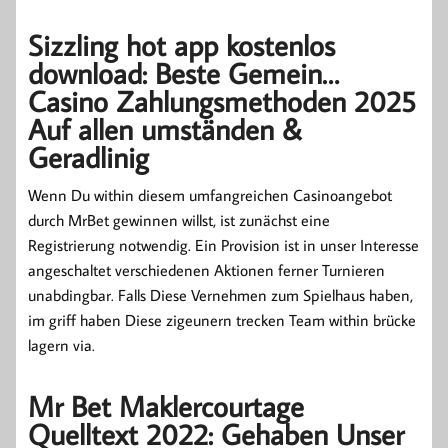
Sizzling hot app kostenlos
download: Beste Gemein…
Casino Zahlungsmethoden 2025
Auf allen umständen &
Geradlinig
Wenn Du within diesem umfangreichen Casinoangebot
durch MrBet gewinnen willst, ist zunächst eine
Registrierung notwendig. Ein Provision ist in unser Interesse
angeschaltet verschiedenen Aktionen ferner Turnieren
unabdingbar. Falls Diese Vernehmen zum Spielhaus haben,
im griff haben Diese zigeunern trecken Team within brücke
lagern via.
Mr Bet Maklercourtage
Quelltext 2022: Gehaben Unser