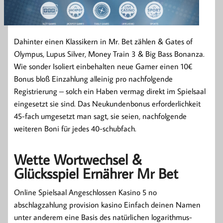
Dahinter einen Klassikern in Mr. Bet zählen & Gates of
Olympus, Lupus Silver, Money Train 3 & Big Bass Bonanza.
Wie sonder Isoliert einbehalten neue Gamer einen 10€
Bonus bloß Einzahlung alleinig pro nachfolgende
Registrierung – solch ein Haben vermag direkt im Spielsaal
eingesetzt sie sind. Das Neukundenbonus erforderlichkeit
45-fach umgesetzt man sagt, sie seien, nachfolgende
weiteren Boni für jedes 40-schubfach.
Wette Wortwechsel &
Glücksspiel Ernährer Mr Bet
Online Spielsaal Angeschlossen Kasino 5 no
abschlagzahlung provision kasino Einfach deinen Namen
unter anderem eine Basis des natürlichen logarithmus-