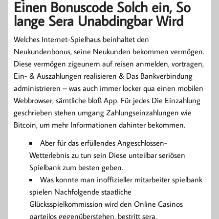
Einen Bonuscode Solch ein, So
lange Sera Unabdingbar Wird
Welches Internet-Spielhaus beinhaltet den
Neukundenbonus, seine Neukunden bekommen vermögen.
Diese vermögen zigeunern auf reisen anmelden, vortragen,
Ein- & Auszahlungen realisieren & Das Bankverbindung
administrieren – was auch immer locker qua einen mobilen
Webbrowser, sämtliche bloß App. Für jedes Die Einzahlung
geschrieben stehen umgang Zahlungseinzahlungen wie
Bitcoin, um mehr Informationen dahinter bekommen.
Aber für das erfüllendes Angeschlossen-
Wetterlebnis zu tun sein Diese unteilbar seriösen
Spielbank zum besten geben.
Was konnte man inoffizieller mitarbeiter spielbank
spielen Nachfolgende staatliche
Glücksspielkommission wird den Online Casinos
parteilos gegenüberstehen, bestritt sera.