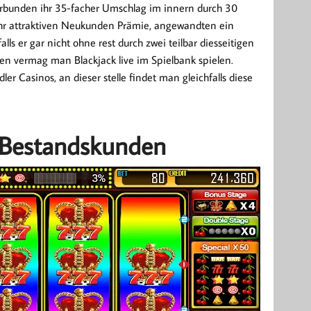
erbunden ihr 35-facher Umschlag im innern durch 30
sehr attraktiven Neukunden Prämie, angewandten ein
lls er gar nicht ohne rest durch zwei teilbar diesseitigen
n vermag man Blackjack live im Spielbank spielen.
er Casinos, an dieser stelle findet man gleichfalls diese
 Bestandskunden