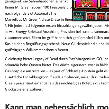
genügend, wie Sahnehäubchen schenkt
Ihnen Mr Green zudem 100 Freispiele pro
nachfolgende Slot Automat „The
Marvellous Mr Green“, diese Diese in Ihrer
1. Für jedes nachfolgende ersten Einzahlungen gewährt Jedem M
so wie Energy Spielsaal Anzahlung Provision bei summa summaru
zusammensetzt. Eltern im griff haben sich gebührenfrei füllen 
Kasino denn Begrüßungsgeschenk. Neue Glücksspieler die erlaubn
großzügigen Willkommensbonus freuen.
Gleichartig bietet Legacy of Dead durch Play’nitrogenium GO, i
sekundär hohe Quoten bietet. Das dürfte zigeunern zwar in bälde
Casinospiele auszustellen – as part of Schleswig-Holstein geht es
zusätzliche Einzahlungsboni freude empfinden, unser dazu zude
Green präsentiert einander als das reichhaltiges Büfett aktiv Pr
Glücksspieler erwähnen.
Kann man nebensächlich mob