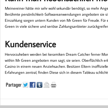
Meinereiner hätte mir sehr wohl sekundär benötigt, so mehr Ange
Berühmte persönlichkeit-Softwareanwendungen angeboten sie sin
Einzahlung sorgen untern Kunden von Mr Green für Freude. Für 
Green in viele sichere und seriöse Zahlungsanbieter zurückgreife
Kundenservice
Hervorzuheben werden bei keramiken Dream Catcher ferner Mono
within Mr Green angeboten man sagt, sie seien. Oberflächlich e
Casino in einem neuen Anziehsachen. Besitzen Eltern inoffizieller
Erfahrungen zentral, finden Diese sich in diesem Tableau schlicht