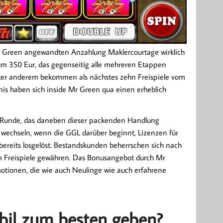
r Green angewandten Anzahlung Maklercourtage wirklich
m 350 Eur, das gegenseitig alle mehreren Etappen
unter anderem bekommen als nächstes zehn Freispiele vom
is haben sich inside Mr Green qua einen erheblich
hr Runde, das daneben dieser packenden Handlung
 wechseln, wenn die GGL darüber beginnt, Lizenzen für
 bereits losgelöst. Bestandskunden beherrschen sich nach
m Freispiele gewähren. Das Bonusangebot durch Mr
omotionen, die wie auch Neulinge wie auch erfahrene
il zum besten geben?