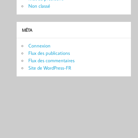
Non classé
MÉTA
Connexion
Flux des publications
Flux des commentaires
Site de WordPress-FR