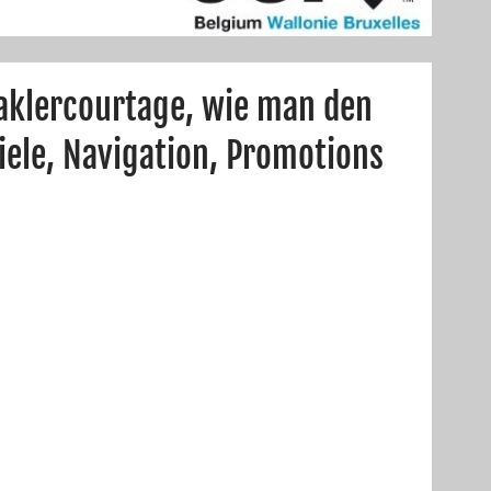
aklercourtage, wie man den
iele, Navigation, Promotions