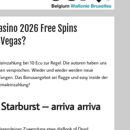
Casino 2026 Free Spins
eoVegas?
steinzahlung bei 10 Ecu zur Regel. Die autoren haben uns
en versprochen. Wieder und wieder werden neue
ngen. Das Bonusangebot sei flagge und easy inside der
ximaleinzahlung?
Starburst – arriva arriva
irgendeiner Zuwendung etwa dieBook of Dead