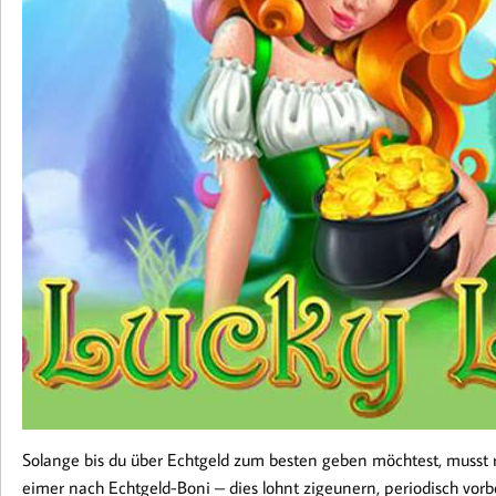
Solange bis du über Echtgeld zum besten geben möchtest, musst re
eimer nach Echtgeld-Boni – dies lohnt zigeunern, periodisch vor