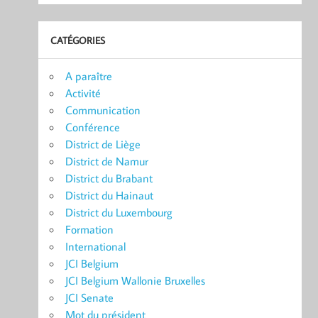
CATÉGORIES
A paraître
Activité
Communication
Conférence
District de Liège
District de Namur
District du Brabant
District du Hainaut
District du Luxembourg
Formation
International
JCI Belgium
JCI Belgium Wallonie Bruxelles
JCI Senate
Mot du président