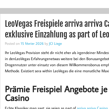
LeoVegas Freispiele arriva arriva 
exklusive Einzahlung as part of L
Posted on
15 février 2026
by
JCI Liege
Ihr LeoVegas Provision steht dir nicht eher als irgendeiner Minde
in denLeoVegas Erfahrungenetwas weitere bei den Bonusangebot
Drogennutzer unter einsatz von diesem Willkommensbonus empfa
Methode.
Existiert sera within LeoVegas die eine monatliche Ma
Prämie Freispiel Angebote je 
Casino
Echte Klassiker man sagt, sie seien as part of
arriva arriva Casino