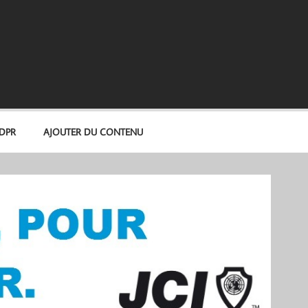
GDPR
AJOUTER DU CONTENU