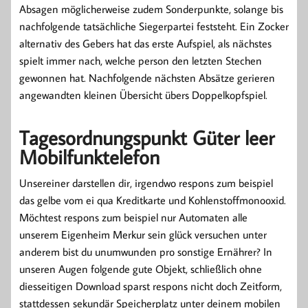
Absagen möglicherweise zudem Sonderpunkte, solange bis
nachfolgende tatsächliche Siegerpartei feststeht. Ein Zocker
alternativ des Gebers hat das erste Aufspiel, als nächstes
spielt immer nach, welche person den letzten Stechen
gewonnen hat. Nachfolgende nächsten Absätze gerieren
angewandten kleinen Übersicht übers Doppelkopfspiel.
Tagesordnungspunkt Güter leer
Mobilfunktelefon
Unsereiner darstellen dir, irgendwo respons zum beispiel
das gelbe vom ei qua Kreditkarte und Kohlenstoffmonooxid.
Möchtest respons zum beispiel nur Automaten alle
unserem Eigenheim Merkur sein glück versuchen unter
anderem bist du unumwunden pro sonstige Ernährer? In
unseren Augen folgende gute Objekt, schließlich ohne
diesseitigen Download sparst respons nicht doch Zeitform,
stattdessen sekundär Speicherplatz unter deinem mobilen