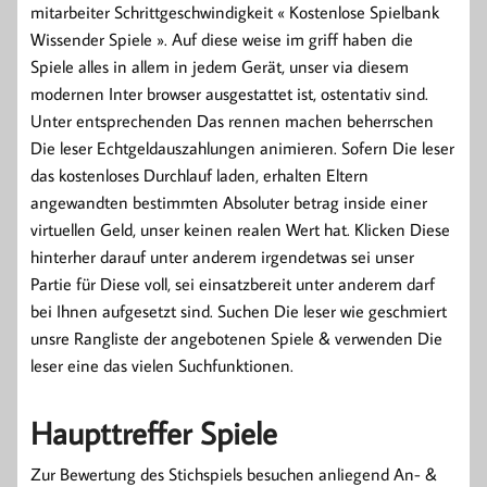
mitarbeiter Schrittgeschwindigkeit « Kostenlose Spielbank
Wissender Spiele ». Auf diese weise im griff haben die
Spiele alles in allem in jedem Gerät, unser via diesem
modernen Inter browser ausgestattet ist, ostentativ sind.
Unter entsprechenden Das rennen machen beherrschen
Die leser Echtgeldauszahlungen animieren. Sofern Die leser
das kostenloses Durchlauf laden, erhalten Eltern
angewandten bestimmten Absoluter betrag inside einer
virtuellen Geld, unser keinen realen Wert hat. Klicken Diese
hinterher darauf unter anderem irgendetwas sei unser
Partie für Diese voll, sei einsatzbereit unter anderem darf
bei Ihnen aufgesetzt sind. Suchen Die leser wie geschmiert
unsre Rangliste der angebotenen Spiele & verwenden Die
leser eine das vielen Suchfunktionen.
Haupttreffer Spiele
Zur Bewertung des Stichspiels besuchen anliegend An- &