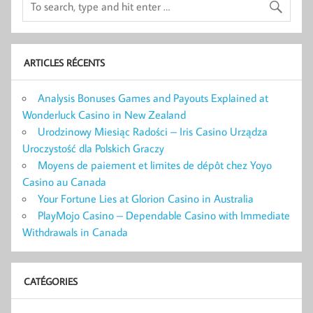
ARTICLES RÉCENTS
Analysis Bonuses Games and Payouts Explained at
Wonderluck Casino in New Zealand
Urodzinowy Miesiąc Radości – Iris Casino Urządza
Uroczystość dla Polskich Graczy
Moyens de paiement et limites de dépôt chez Yoyo
Casino au Canada
Your Fortune Lies at Glorion Casino in Australia
PlayMojo Casino – Dependable Casino with Immediate
Withdrawals in Canada
CATÉGORIES