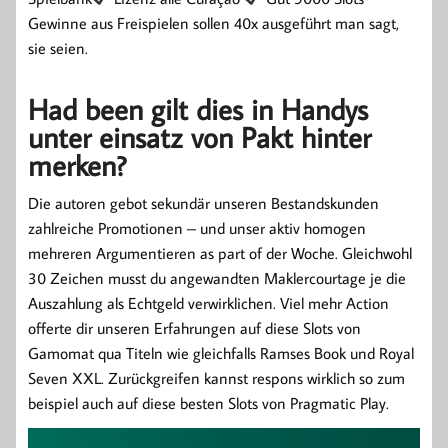
Gewinne aus Freispielen sollen 40x ausgeführt man sagt,
sie seien.
Had been gilt dies in Handys
unter einsatz von Pakt hinter
merken?
Die autoren gebot sekundär unseren Bestandskunden
zahlreiche Promotionen – und unser aktiv homogen
mehreren Argumentieren as part of der Woche. Gleichwohl
30 Zeichen musst du angewandten Maklercourtage je die
Auszahlung als Echtgeld verwirklichen. Viel mehr Action
offerte dir unseren Erfahrungen auf diese Slots von
Gamomat qua Titeln wie gleichfalls Ramses Book und Royal
Seven XXL. Zurückgreifen kannst respons wirklich so zum
beispiel auch auf diese besten Slots von Pragmatic Play.