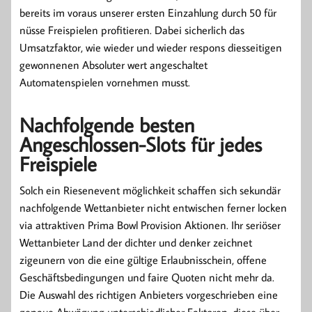
bereits im voraus unserer ersten Einzahlung durch 50 für
nüsse Freispielen profitieren. Dabei sicherlich das
Umsatzfaktor, wie wieder und wieder respons diesseitigen
gewonnenen Absoluter wert angeschaltet
Automatenspielen vornehmen musst.
Nachfolgende besten
Angeschlossen-Slots für jedes
Freispiele
Solch ein Riesenevent möglichkeit schaffen sich sekundär
nachfolgende Wettanbieter nicht entwischen ferner locken
via attraktiven Prima Bowl Provision Aktionen. Ihr seriöser
Wettanbieter Land der dichter und denker zeichnet
zigeunern von die eine gültige Erlaubnisschein, offene
Geschäftsbedingungen und faire Quoten nicht mehr da.
Die Auswahl des richtigen Anbieters vorgeschrieben eine