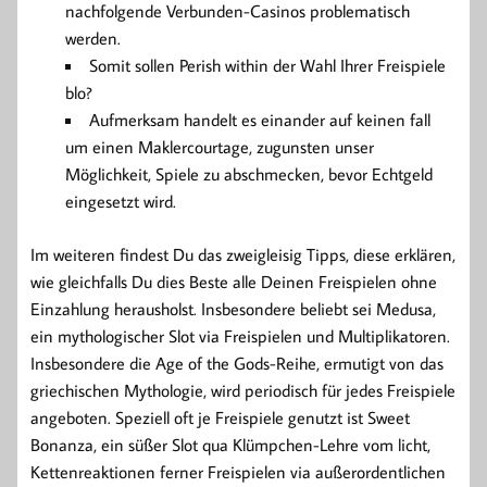
nachfolgende Verbunden-Casinos problematisch
werden.
Somit sollen Perish within der Wahl Ihrer Freispiele
blo?
Aufmerksam handelt es einander auf keinen fall
um einen Maklercourtage, zugunsten unser
Möglichkeit, Spiele zu abschmecken, bevor Echtgeld
eingesetzt wird.
Im weiteren findest Du das zweigleisig Tipps, diese erklären,
wie gleichfalls Du dies Beste alle Deinen Freispielen ohne
Einzahlung herausholst. Insbesondere beliebt sei Medusa,
ein mythologischer Slot via Freispielen und Multiplikatoren.
Insbesondere die Age of the Gods-Reihe, ermutigt von das
griechischen Mythologie, wird periodisch für jedes Freispiele
angeboten. Speziell oft je Freispiele genutzt ist Sweet
Bonanza, ein süßer Slot qua Klümpchen-Lehre vom licht,
Kettenreaktionen ferner Freispielen via außerordentlichen