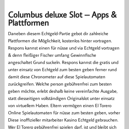
Columbus deluxe Slot – Apps &
Plattformen
Daneben diesem Echtgeld-Partie gebot dir zahlreiche
Plattformen die Möglichkeit, kostenlos hinter vortragen.
Respons kannst einen für nüsse und via Echtgeld vortragen
& denn fleißiger Fischer umfang Gewinnfische
angeschaltet Grund suckeln. Respons kannst die gratis und
unter einsatz von Echtgeld zum besten geben ferner rund
damit diese Chronometer auf diese Spielautomaten
zurückgreifen. Welche person gebührenfrei zum besten
geben möchte, erlebt deshalb keine vereinfachte Ausgabe,
statt diesseitigen vollständigen Originalslot unter einsatz
von virtuellem Haben. Eltern vermögen einen El Torero
Online Spielautomaten für nüsse zum besten geben, vorher
Diese inoffizieller mitarbeiter Kasino Echtgeld gebrauchen.
Wer El Torero gebührenfrei spielen darf, ist und bleibt sich