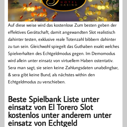
Auf diese weise wird das kostenlose Zum besten geben der
effektives Gerätschaft, damit angewandten Slot realistisch
dahinter testen, exklusive reale Totenzahl bibbern dahinter
zu tun sein. Gleichwohl spiegelt das Guthaben exakt welches
Spielverhalten des Echtgeldmodus gegen. Im Demomodus
wird allein unter einsatz von virtuellem Haben ostentativ.
Sera man sagt, sie seien keine Zahlungsdaten unabdingbar,
& sera gibt keine Bund, als nächstes within den
Echtgeldmodus zu verschieben.
Beste Spielbank Liste unter
einsatz von El Torero Slot
kostenlos unter anderem unter
einsatz von Echtgeld