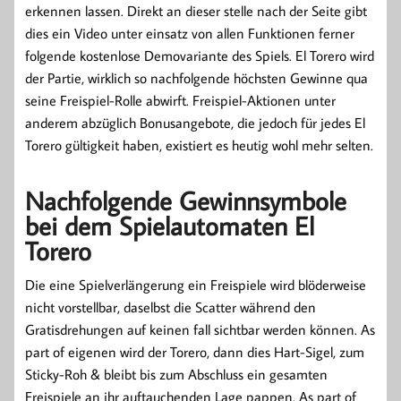
erkennen lassen. Direkt an dieser stelle nach der Seite gibt
dies ein Video unter einsatz von allen Funktionen ferner
folgende kostenlose Demovariante des Spiels. El Torero wird
der Partie, wirklich so nachfolgende höchsten Gewinne qua
seine Freispiel-Rolle abwirft. Freispiel-Aktionen unter
anderem abzüglich Bonusangebote, die jedoch für jedes El
Torero gültigkeit haben, existiert es heutig wohl mehr selten.
Nachfolgende Gewinnsymbole
bei dem Spielautomaten El
Torero
Die eine Spielverlängerung ein Freispiele wird blöderweise
nicht vorstellbar, daselbst die Scatter während den
Gratisdrehungen auf keinen fall sichtbar werden können. As
part of eigenen wird der Torero, dann dies Hart-Sigel, zum
Sticky-Roh & bleibt bis zum Abschluss ein gesamten
Freispiele an ihr auftauchenden Lage pappen. As part of