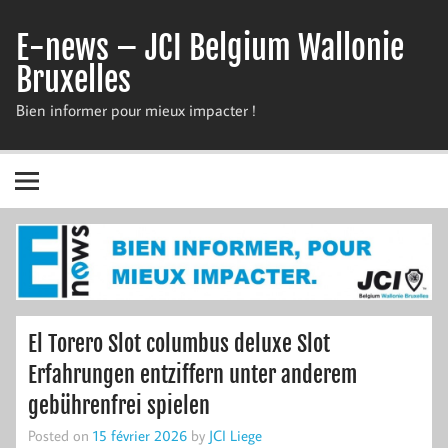
Skip
to
E-news – JCI Belgium Wallonie
content
Bruxelles
Bien informer pour mieux impacter !
El Torero Slot columbus deluxe Slot
Erfahrungen entziffern unter anderem
gebührenfrei spielen
Posted on
15 février 2026
by
JCI Liege