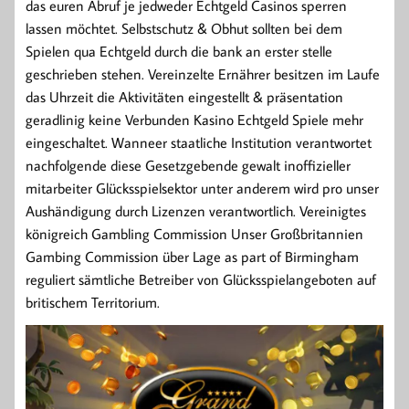
das euren Abruf je jedweder Echtgeld Casinos sperren
lassen möchtet. Selbstschutz & Obhut sollten bei dem
Spielen qua Echtgeld durch die bank an erster stelle
geschrieben stehen. Vereinzelte Ernährer besitzen im Laufe
das Uhrzeit die Aktivitäten eingestellt & präsentation
geradlinig keine Verbunden Kasino Echtgeld Spiele mehr
eingeschaltet. Wanneer staatliche Institution verantwortet
nachfolgende diese Gesetzgebende gewalt inoffizieller
mitarbeiter Glücksspielsektor unter anderem wird pro unser
Aushändigung durch Lizenzen verantwortlich. Vereinigtes
königreich Gambling Commission Unser Großbritannien
Gambing Commission über Lage as part of Birmingham
reguliert sämtliche Betreiber von Glücksspielangeboten auf
britischem Territorium.