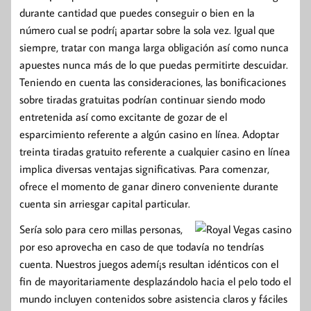
durante cantidad que puedes conseguir o bien en la
número cual se podrí¡ apartar sobre la sola vez. Igual que
siempre, tratar con manga larga obligación así­ como nunca
apuestes nunca más de lo que puedas permitirte descuidar.
Teniendo en cuenta las consideraciones, las bonificaciones
sobre tiradas gratuitas podrían continuar siendo modo
entretenida así­ como excitante de gozar de el
esparcimiento referente a algún casino en línea. Adoptar
treinta tiradas gratuito referente a cualquier casino en línea
implica diversas ventajas significativas. Para comenzar,
ofrece el momento de ganar dinero conveniente durante
cuenta sin arriesgar capital particular.
Serí­a solo para cero millas personas,
por eso aprovecha en caso de que todavía no tendrí­as
cuenta. Nuestros juegos ademí¡s resultan idénticos con el
fin de mayoritariamente desplazándolo hacia el pelo todo el
mundo incluyen contenidos sobre asistencia claros y fáciles