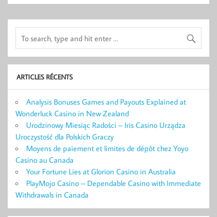
ARTICLES RÉCENTS
Analysis Bonuses Games and Payouts Explained at
Wonderluck Casino in New Zealand
Urodzinowy Miesiąc Radości – Iris Casino Urządza
Uroczystość dla Polskich Graczy
Moyens de paiement et limites de dépôt chez Yoyo
Casino au Canada
Your Fortune Lies at Glorion Casino in Australia
PlayMojo Casino – Dependable Casino with Immediate
Withdrawals in Canada