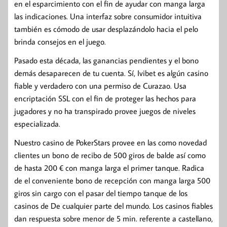
en el esparcimiento con el fin de ayudar con manga larga
las indicaciones. Una interfaz sobre consumidor intuitiva
también es cómodo de usar desplazándolo hacia el pelo
brinda consejos en el juego.
Pasado esta década, las ganancias pendientes y el bono
demás desaparecen de tu cuenta. Sí, Ivibet es algún casino
fiable y verdadero con una permiso de Curazao. Usa
encriptación SSL con el fin de proteger las hechos para
jugadores y no ha transpirado provee juegos de niveles
especializada.
Nuestro casino de PokerStars provee en las como novedad
clientes un bono de recibo de 500 giros de balde así­ como
de hasta 200 € con manga larga el primer tanque. Radica
de el conveniente bono de recepción con manga larga 500
giros sin cargo con el pasar del tiempo tanque de los
casinos de De cualquier parte del mundo. Los casinos fiables
dan respuesta sobre menor de 5 min. referente a castellano,