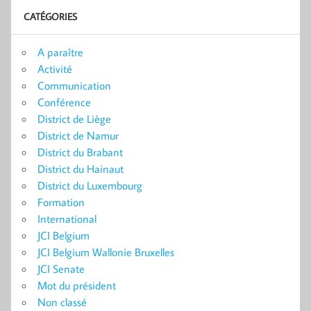
CATÉGORIES
A paraître
Activité
Communication
Conférence
District de Liège
District de Namur
District du Brabant
District du Hainaut
District du Luxembourg
Formation
International
JCI Belgium
JCI Belgium Wallonie Bruxelles
JCI Senate
Mot du président
Non classé