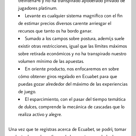
treintena% y no ha transpirado apoderado privado de
jugadores platinum.
Levante es cualquier sistema magnifico con el fin
de estimar precios diversos carente arriesgar el
recursos que tanto os ha bordo ganar.
Sumado a los campos sobre postura, ademí¡s suele
existir otras restricciones, igual que las límites máximos
sobre retirada económicos y no ha transpirado nuestro
volumen mínimo de las apuestas.
En oriente producto, nos enfocaremos en sobre
cómo obtener giros regalado en Ecuabet para que
puedas gozar alrededor del máximo de las experiencias
de juego.
El esparcimiento, con el pasar del tiempo temática
de dulces, comprende la mecánica de cascadas que lo
realiza activo y alegre.
Una vez que te registras acerca de Ecuabet, se podrí¡ tomar