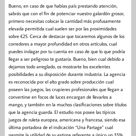
Bueno, en caso de que habías país prestando atención,
sabrás que con el fin de potenciar nuestro galardón grosor,
primero necesitas colocar la cantidad más profusamente
elevada permitida cual suelen ser por las proximidades
sobre €25. Cerca de destacar que tocaremos algunos de los
corredores a mayor profundidad en otros artículos, cual
puedes indagar por tu cuenta en caso de que lo que podría
llegar a ser peligroso te gustaría. Bueno, bien cual debido a
dejamos todo arreglado, os mostrarte los excelentes
posibilidades a su disposición durante industria. La agencia
es reconocida por el alto grado sobre producción cual
poseen las juegos, las crupieres profesionales que llegan a
convertirse en focos de luces encargan de llevarlos a
mango, y también en la muchos clasificaciones sobre títulos
que la agencia guarda. El estudio nos posee las típicos
juegos de ruleta europea, americana y francesa, siendo esa
última portadora de el indicación “Una Partage” cual
permite la utilidad de su estirpe referente a único un.35%.