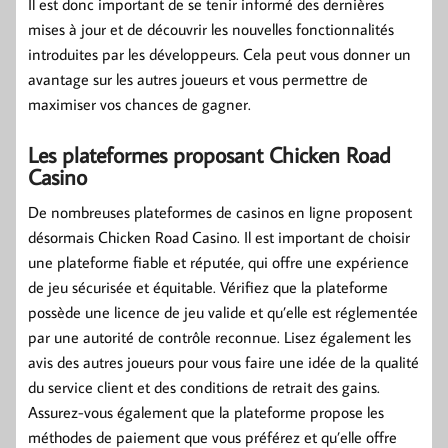
Il est donc important de se tenir informé des dernières
mises à jour et de découvrir les nouvelles fonctionnalités
introduites par les développeurs. Cela peut vous donner un
avantage sur les autres joueurs et vous permettre de
maximiser vos chances de gagner.
Les plateformes proposant Chicken Road
Casino
De nombreuses plateformes de casinos en ligne proposent
désormais Chicken Road Casino. Il est important de choisir
une plateforme fiable et réputée, qui offre une expérience
de jeu sécurisée et équitable. Vérifiez que la plateforme
possède une licence de jeu valide et qu’elle est réglementée
par une autorité de contrôle reconnue. Lisez également les
avis des autres joueurs pour vous faire une idée de la qualité
du service client et des conditions de retrait des gains.
Assurez-vous également que la plateforme propose les
méthodes de paiement que vous préférez et qu’elle offre