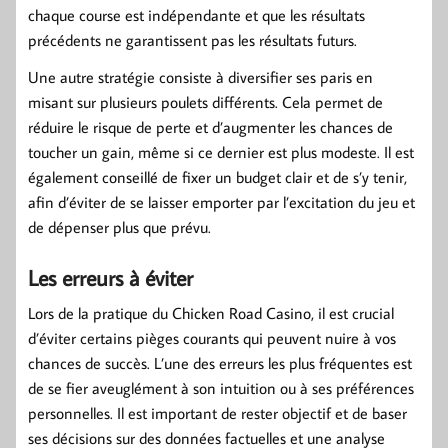
chaque course est indépendante et que les résultats
précédents ne garantissent pas les résultats futurs.
Une autre stratégie consiste à diversifier ses paris en
misant sur plusieurs poulets différents. Cela permet de
réduire le risque de perte et d’augmenter les chances de
toucher un gain, même si ce dernier est plus modeste. Il est
également conseillé de fixer un budget clair et de s’y tenir,
afin d’éviter de se laisser emporter par l’excitation du jeu et
de dépenser plus que prévu.
Les erreurs à éviter
Lors de la pratique du Chicken Road Casino, il est crucial
d’éviter certains pièges courants qui peuvent nuire à vos
chances de succès. L’une des erreurs les plus fréquentes est
de se fier aveuglément à son intuition ou à ses préférences
personnelles. Il est important de rester objectif et de baser
ses décisions sur des données factuelles et une analyse