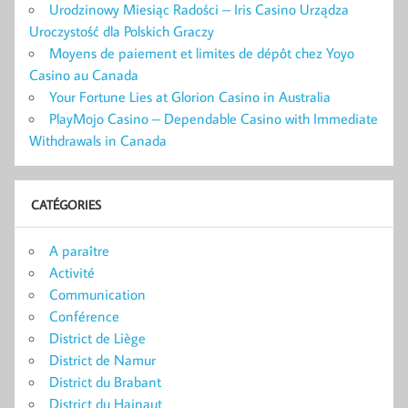
Urodzinowy Miesiąc Radości – Iris Casino Urządza
Uroczystość dla Polskich Graczy
Moyens de paiement et limites de dépôt chez Yoyo
Casino au Canada
Your Fortune Lies at Glorion Casino in Australia
PlayMojo Casino – Dependable Casino with Immediate
Withdrawals in Canada
CATÉGORIES
A paraître
Activité
Communication
Conférence
District de Liège
District de Namur
District du Brabant
District du Hainaut