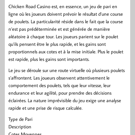
Chicken Road Casino est, en essence, un jeu de pari en
ligne où les joueurs doivent prévoir le résultat d’une course
de poulets. La particularité réside dans le fait que la course
n’est pas prédéterminée et est générée de manière
aléatoire à chaque tour. Les joueurs parient sur le poulet
qu’ils pensent être le plus rapide, et les gains sont
proportionnels aux cotes et à la mise initiale. Plus le poulet
est rapide, plus les gains sont importants.
Le jeu se déroule sur une route virtuelle où plusieurs poulets
s’affrontent. Les joueurs observent attentivement le
comportement des poulets, tels que leur vitesse, leur
endurance et leur agilité, pour prendre des décisions
éclairées. La nature imprévisible du jeu exige une analyse
rapide et une prise de risque calculée.
Type de Pari
Description
Cotes Moyennes