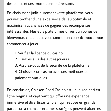
des bonus et des promotions intéressants.
En choisissant judicieusement votre plateforme, vous
pouvez profiter d’une expérience de jeu optimale et
maximiser vos chances de gagner des récompenses
intéressantes. Plusieurs plateformes offrent un bonus de
bienvenue, ce qui peut vous donner un coup de pouce pour
commencer à jouer.
Vérifiez la licence du casino
Lisez les avis des autres joueurs
Assurez-vous de la sécurité de la plateforme
Choisissez un casino avec des méthodes de
paiement pratiques
En conclusion, Chicken Road Casino est un jeu de pari en
ligne original et captivant qui offre une expérience
immersive et divertissante. Bien qu’il repose en grande
partie sur la chance, certaines stratégies peuvent aider les