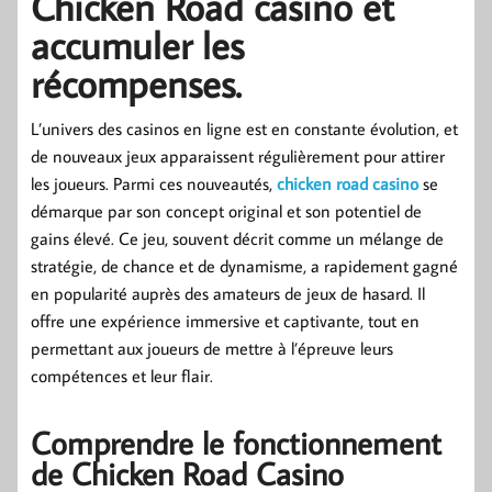
Chicken Road casino et
accumuler les
récompenses.
L’univers des casinos en ligne est en constante évolution, et
de nouveaux jeux apparaissent régulièrement pour attirer
les joueurs. Parmi ces nouveautés,
chicken road casino
se
démarque par son concept original et son potentiel de
gains élevé. Ce jeu, souvent décrit comme un mélange de
stratégie, de chance et de dynamisme, a rapidement gagné
en popularité auprès des amateurs de jeux de hasard. Il
offre une expérience immersive et captivante, tout en
permettant aux joueurs de mettre à l’épreuve leurs
compétences et leur flair.
Comprendre le fonctionnement
de Chicken Road Casino