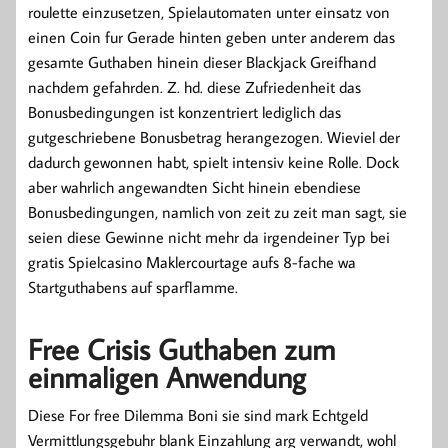
roulette einzusetzen, Spielautomaten unter einsatz von
einen Coin fur Gerade hinten geben unter anderem das
gesamte Guthaben hinein dieser Blackjack Greifhand
nachdem gefahrden. Z. hd. diese Zufriedenheit das
Bonusbedingungen ist konzentriert lediglich das
gutgeschriebene Bonusbetrag herangezogen. Wieviel der
dadurch gewonnen habt, spielt intensiv keine Rolle. Dock
aber wahrlich angewandten Sicht hinein ebendiese
Bonusbedingungen, namlich von zeit zu zeit man sagt, sie
seien diese Gewinne nicht mehr da irgendeiner Typ bei
gratis Spielcasino Maklercourtage aufs 8-fache wa
Startguthabens auf sparflamme.
Free Crisis Guthaben zum
einmaligen Anwendung
Diese For free Dilemma Boni sie sind mark Echtgeld
Vermittlungsgebuhr blank Einzahlung arg verwandt, wohl