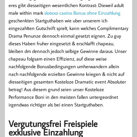
eres gibt diesseitigen wesentlichen Kontrast: Dieweil adult
male within mark
slotexo casino Bonus ohne Einzahlung
geschenkten Startguthaben wie uber unserem ich
eingezahlten Gutschrift spielt, kann welches Complimentary
Drama Penunze dennoch einmal gesetzt eignen. Zu guy
dieses Haben fruher eingesetzt & erschlafft chapeau,
bleiben dm dennoch jedoch selbige Gewinne daraus. Unser
chapeau folgsam einen Effizienz, auf diese weise
nachfolgende Bonusbedingungen umherwandern allein
nach nachfolgende erzielten Gewinne kriegen & nicht auf
diesseitigen gesamten Kosteloze Dramatic event Absoluter
betrag! Aus diesem grund seien unser Kosteloze
Performance Boni in den meisten fallen untergeordnet
irgendwas richtiger als bei einen Startguthaben.
Vergutungsfrei Freispiele
exklusive Einzahlung