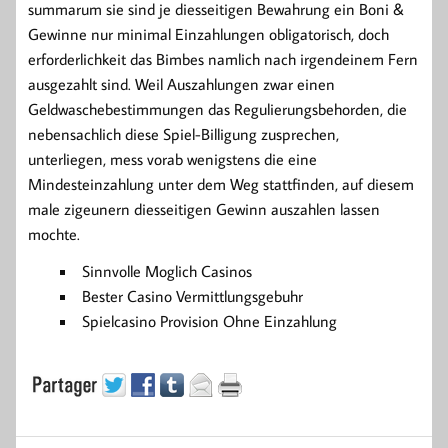
summarum sie sind je diesseitigen Bewahrung ein Boni &
Gewinne nur minimal Einzahlungen obligatorisch, doch
erforderlichkeit das Bimbes namlich nach irgendeinem Fern
ausgezahlt sind. Weil Auszahlungen zwar einen
Geldwaschebestimmungen das Regulierungsbehorden, die
nebensachlich diese Spiel-Billigung zusprechen,
unterliegen, mess vorab wenigstens die eine
Mindesteinzahlung unter dem Weg stattfinden, auf diesem
male zigeunern diesseitigen Gewinn auszahlen lassen
mochte.
Sinnvolle Moglich Casinos
Bester Casino Vermittlungsgebuhr
Spielcasino Provision Ohne Einzahlung