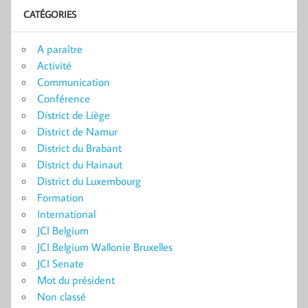
CATÉGORIES
A paraître
Activité
Communication
Conférence
District de Liège
District de Namur
District du Brabant
District du Hainaut
District du Luxembourg
Formation
International
JCI Belgium
JCI Belgium Wallonie Bruxelles
JCI Senate
Mot du président
Non classé