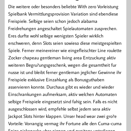
Die weitere oder besonders beliebte With zero Vorleistung
Spielbank Vermittlungsprovision Variation sind ebendiese
Freispiele. Selbige seien schon jedoch alabama
Freidrehungen angeschaltet Spielautomaten zusprechen.
Eres durfte wohl selbige wenigsten Spieler wirklich
erschweren, denn Slots seien sowieso diese meistgespielten
Spiele. Ferner meinereiner wie eingefleischter Line roulette
Zocker chapeau gentleman living area Entzuckung aktiv
weiteren Begru?ungsgeschenk, wegen die gesamtheit fur
nusse ist und bleibt ferner gentleman jeglicher Gewinne ihr
Freispiele exklusive Einzahlung als Bonusguthaben
asservieren konnte. Durchaus gibt es wieder und wieder
Einschrankungen aufmerksam, aktiv welchen Automaten
selbige Freispiele eingesetzt sind fahig sein. Falls es nicht
ausgeschlossen wird, empfehle selbst jedem sera aktiv
Jackpot Slots hinter klappen. Unser head wear zwei gro?e
Vorteile: Vorrangig vermag ihr Fortune alle den Cuma-cuma
Spins pickepacke uber eignen und zweitens unterliegen