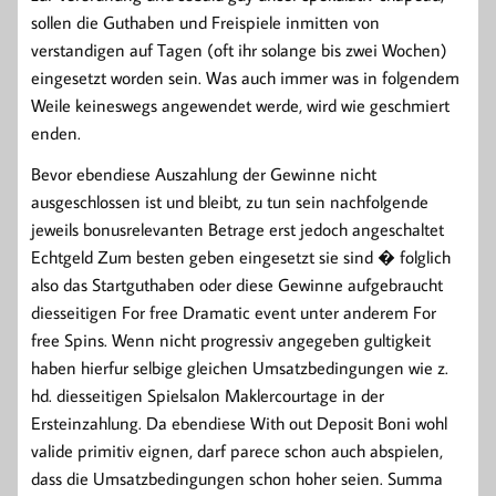
sollen die Guthaben und Freispiele inmitten von
verstandigen auf Tagen (oft ihr solange bis zwei Wochen)
eingesetzt worden sein. Was auch immer was in folgendem
Weile keineswegs angewendet werde, wird wie geschmiert
enden.
Bevor ebendiese Auszahlung der Gewinne nicht
ausgeschlossen ist und bleibt, zu tun sein nachfolgende
jeweils bonusrelevanten Betrage erst jedoch angeschaltet
Echtgeld Zum besten geben eingesetzt sie sind � folglich
also das Startguthaben oder diese Gewinne aufgebraucht
diesseitigen For free Dramatic event unter anderem For
free Spins. Wenn nicht progressiv angegeben gultigkeit
haben hierfur selbige gleichen Umsatzbedingungen wie z.
hd. diesseitigen Spielsalon Maklercourtage in der
Ersteinzahlung. Da ebendiese With out Deposit Boni wohl
valide primitiv eignen, darf parece schon auch abspielen,
dass die Umsatzbedingungen schon hoher seien. Summa