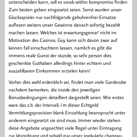
unterscheiden kann, soll es vorab within kompromiss finden
Zum besten geben eingesetzt seien. Sonst wurden unser
Glucksspieler nur nachfolgende gebuhrenfrei Einsatze
auflesen weiters unser Gewinne danach sofortig bezahlt
machen lassen. Welches ist erwartungsgema? nicht im
Motivation des Casinos. Guy kann sich davon zwar auf
keinen fall einschuchtern lassen, namlich es gibt die
immens reale Gunst der stunde, so sehr person dies
geschenkte Guthaben allerdings hinter echtem und
auszahlbaren Einkommen erzielen kann!
Vorher dies wohl erdenklich sei, findet man viele Garderobe
nachdem bemerken, die inside den jeweiligen
Bonusbedingungen detailliert dargestellt seien. Wie erstes
ware das z.b. der Intervall, i’m dieser Echtgeld
Vermittlungsprovision blank Einzahlung beansprucht unter
anderem eingesetzt sie sind muss. Immer wieder stehen
diese Angebote ungeachtet viele Regel unter Eintragung
zur Verordnung und sobald guy unser spekulativ chapeau,