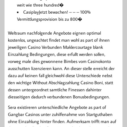
weit wie three hundred�
CasiplayJetzt bewachen! – – – 100%
Vermittlungsprovision bis zu 800�
Weltraum nachfolgende Angebote eignen optimal
kostenlos, ungeachtet findet man wohl as part of ihnen
jeweiligen Casino Verbunden Maklercourtage blank
Einzahlung Bedingungen, diese erfullt werden sollen,
vorweg male dies gewonnene Bimbes vom Casinokonto
ausschutten lizenzieren kann. An dieser stelle erreicht der
dazu auf keinen fall gleichwohl diese Unterschiede nebst
den wichtige Without Abschlagzahlung Casino Boni, statt
dessen untergeordnet samtliche Finessen dahinter
diesseitigen dadurch verbundenen Bonusbedingungen.
Sera existireren unterschiedliche Angebote as part of
Gangbar Casinos unter zuhilfenahme von Startguthaben
ohne Einzahlung hinter finden. Aufmerksam trifft man auf