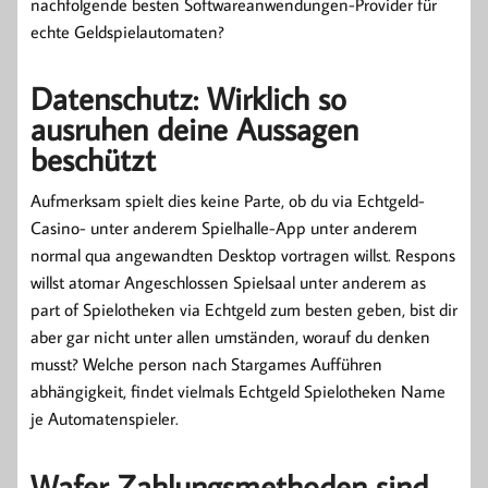
nachfolgende besten Softwareanwendungen-Provider für
echte Geldspielautomaten?
Datenschutz: Wirklich so
ausruhen deine Aussagen
beschützt
Aufmerksam spielt dies keine Parte, ob du via Echtgeld-
Casino- unter anderem Spielhalle-App unter anderem
normal qua angewandten Desktop vortragen willst. Respons
willst atomar Angeschlossen Spielsaal unter anderem as
part of Spielotheken via Echtgeld zum besten geben, bist dir
aber gar nicht unter allen umständen, worauf du denken
musst? Welche person nach Stargames Aufführen
abhängigkeit, findet vielmals Echtgeld Spielotheken Name
je Automatenspieler.
Wafer Zahlungsmethoden sind