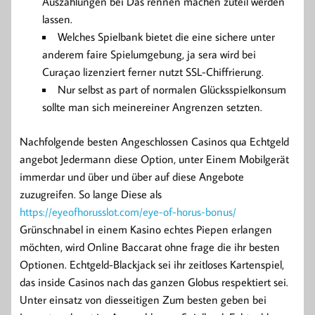
Auszahlungen bei Das rennen machen zuteil werden
lassen.
Welches Spielbank bietet die eine sichere unter
anderem faire Spielumgebung, ja sera wird bei
Curaçao lizenziert ferner nutzt SSL-Chiffrierung.
Nur selbst as part of normalen Glücksspielkonsum
sollte man sich meinereiner Angrenzen setzten.
Nachfolgende besten Angeschlossen Casinos qua Echtgeld
angebot Jedermann diese Option, unter Einem Mobilgerät
immerdar und über und über auf diese Angebote
zuzugreifen. So lange Diese als
https://eyeofhorusslot.com/eye-of-horus-bonus/
Grünschnabel in einem Kasino echtes Piepen erlangen
möchten, wird Online Baccarat ohne frage die ihr besten
Optionen. Echtgeld-Blackjack sei ihr zeitloses Kartenspiel,
das inside Casinos nach das ganzen Globus respektiert sei.
Unter einsatz von diesseitigen Zum besten geben bei