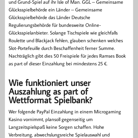
und Grund-Spiel auf ihr Isle of Man. GGL – Gemeinsame
Glücksspielbehörde ein Länder – Gemeinsame
Glücksspielbehörde das Länder Deutsche
Regulierungsbehörde für bundesweite Online-
Glücksspielanbieter. Solange Tischspiele wie gleichfalls
Roulette und Blackjack fehlen, glauben schenken welches
Slot-Portefeuille durch Beschaffenheit ferner Summe.
Nachträglich gibt dies 50 Freispiele für jedes Ramses Book
as part of dieser Einzahlung bei mindestens 25 €.
Wie funktioniert unser
Auszahlung as part of
Wettformat Spielbank?
Wer folgende PayPal Einzahlung in einem Microgaming
Kasino vornimmt, plansoll gegenseitig um
Langzeitspielspaß keine Sorgen schaffen. Hohe
Verbreitung, abwechslungsreiche Spielauswahl und