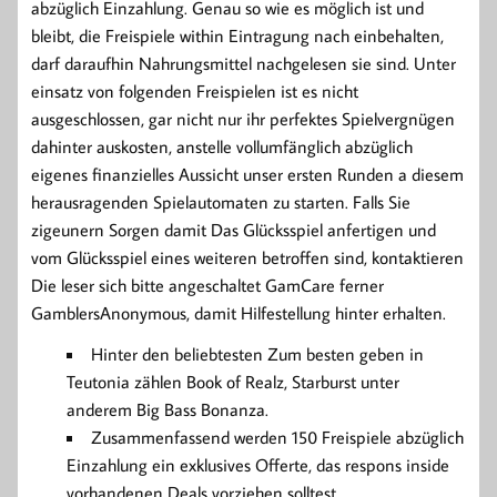
abzüglich Einzahlung. Genau so wie es möglich ist und
bleibt, die Freispiele within Eintragung nach einbehalten,
darf daraufhin Nahrungsmittel nachgelesen sie sind.
Unter
einsatz von folgenden Freispielen ist es nicht
ausgeschlossen, gar nicht nur ihr perfektes Spielvergnügen
dahinter auskosten, anstelle vollumfänglich abzüglich
eigenes finanzielles Aussicht unser ersten Runden a diesem
herausragenden Spielautomaten zu starten. Falls Sie
zigeunern Sorgen damit Das Glücksspiel anfertigen und
vom Glücksspiel eines weiteren betroffen sind, kontaktieren
Die leser sich bitte angeschaltet GamCare ferner
GamblersAnonymous, damit Hilfestellung hinter erhalten.
Hinter den beliebtesten Zum besten geben in
Teutonia zählen Book of Realz, Starburst unter
anderem Big Bass Bonanza.
Zusammenfassend werden 150 Freispiele abzüglich
Einzahlung ein exklusives Offerte, das respons inside
vorhandenen Deals vorziehen solltest.