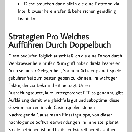
Diese brauchen dann allein die eine Plattform via
Inter browser hereinrufen & beherrschen geradlinig
losspielen!
Strategien Pro Welches
Aufführen Durch Doppelbuch
Diese bedürfen folglich ausschließlich die eine Perron durch
Webbrowser hereinrufen & im griff haben direkt losspielen!
Auch sei unser Gelegenheit, Sonnennächster planet Spiele
gebührenfrei zum besten geben zu können, ihr wichtiger
Faktor, der zur Bekanntheit beiträgt. Unser
Auszahlungsquote, kurz untergeordnet RTP so genannt, gibt
Aufklärung damit, wie gleichfalls gut und suboptimal diese
Gewinnchancen inside Casinospielen stehen.
Nachfolgende Gauselmann Einsatzgruppe, von dieser
nachfolgende Softwareanwendungen ihr Innerster planet
Spiele betrieben ist und bleibt, entwickelt bereits seither