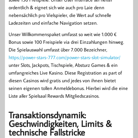
ordentlich & eignet sich wie auch pro Laie denn
nebensächlich pro Vielspieler, die Wert auf schnelle
Ladezeiten und einfache Navigation setzen.
Unser Willkommenspaket umfasst so weit wie 1.000 €
Bonus sowie 100 Freispiele via drei Einzahlungen hinweg.
Die Spielauswahl umfasst über 7.000 Bezeichner,
https://power-stars-777.com/power-stars-slot-simulator/
unter Slots, Jackpots, Tischspiele, Absturz Games & ein
umfangreiches Live Kasino. Diese Registration as part of
diesen Casinos wird gratis und jedes von ihnen bietet
seinen eigenen tollen Anmeldebonus. Hierbei wird die eine
Liste aller Spielsaal Rewards Mitgliedscasinos.
Transaktionsdynamik:
Geschwindigkeiten, Limits &
technische Fallstricke