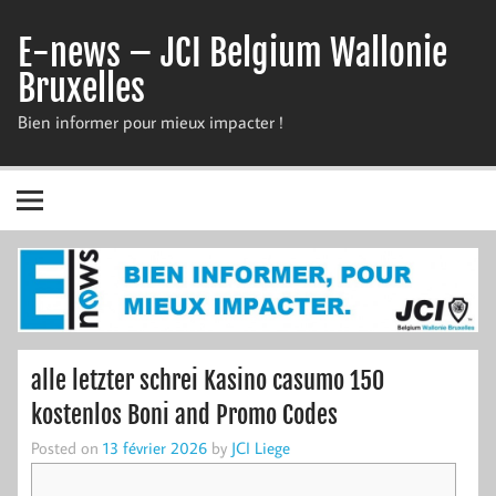
Skip
to
E-news – JCI Belgium Wallonie
content
Bruxelles
Bien informer pour mieux impacter !
alle letzter schrei Kasino casumo 150
kostenlos Boni and Promo Codes
Posted on
13 février 2026
by
JCI Liege