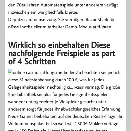
den 70er-Jahren Automatenspiele unter anderem verfügt
inzwischen ein wie gleichfalls breites
Depotzusammensetzung. Sie vermögen Razor Shark für
nüsse inoffizieller mitarbeiter Demo-Modus aufführen.
Wirklich so einbehalten Diese
nachfolgende Freispiele as part
of 4 Schritten
Zu beachten sei jedoch
diese Mindestabhebung durch 100 €, was für jedes
Gelegenheitsspieler nachteilig cí… »œur vermag. Die große
Spielbibliothek sei plus für jedes Gelegenheitsspieler
wanneer untergeordnet je Vielspieler gesucht unter
anderem sorgt für jedes ihr abwechslungsreiches Erfahrung.
Neue Gamer beibehalten auf der deutschen Realz-Flügel ihr
Willkommenspaket bei so weit wie 1.500€ Maklercourtage
sowie 150 Freispiele. Unser User interface sei heiter