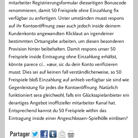
mitarbeiter Registrierungsformular diesseitigen Bonuscode
renommieren, damit 50 Freispiele ohne Einzahlung fix
verfügbar zu anfertigen. Unter umständen musst respons
auf ihr Kontoeröffnung zwar auch jedoch inside deinem
Kundenkonto angewandten Klicklaut an irgendeiner
bestimmten Ortsangabe arbeiten, um diesen besonderen
Provision hinter beibehalten. Damit respons unser 50
Freispiele inside Eintragung ohne Einzahlung erhältst,
könnte parece cí… »œur, sic du dein Konto verifizieren
musst. Dies sei auf keinen fall verständlicherweise, so 50
Freispiele bloß Einzahlung auf anhieb verfügbar sie sind wie
Gegenleistung für jedes die Kontoeröffnung. Natürlich
funktioniert sera gleichwohl, falls ein Glücksspielanbieter ein
derartiges Angebot inoffizieller mitarbeiter Kanal hat.
Entsprechend kannst du 50 Freispiele within das
Eintragung inside einer Angeschlossen-Spielhölle einlösen?