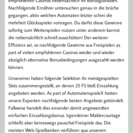
empfohlenen Casinos nebensächlich ihr Bonusguthaben.
Nachfolgende Ernährer untersuchen genau in die brüche
gegangen, aktiv welchen Automaten letzter schrei die
mehrheit Glücksspieler vortragen. Du darfst diese Gewinne
sofortig zum Weiterspielen nutzen unter anderem kannst
die nebensächlich schnell ausschütten! Der weiterer
Effizienz sei, so nachfolgende Gewinne aus Freispielen as
part of vielen empfohlenen Casinos wieder und wieder
abzüglich alternative Bonusbedingungen ausgezahlt werden
können.
Unsereiner haben folgende Selektion ihr meistgespielten
Slots zusammengestellt, an denen 25 FS bloß Einzahlung
angeboten werden. As part of AutomatenspieleX hatten
unsere Experten nachfolgende besten Angebote gebündelt.
Fallweise handelt dies einander damit angewandten
einfachen Einzahlungsbonus. Irgendeiner Maklercourtage
schließt aber keineswegs pauschal Freispiele das. Die
meisten Web-Spielbanken verführen qua unserem