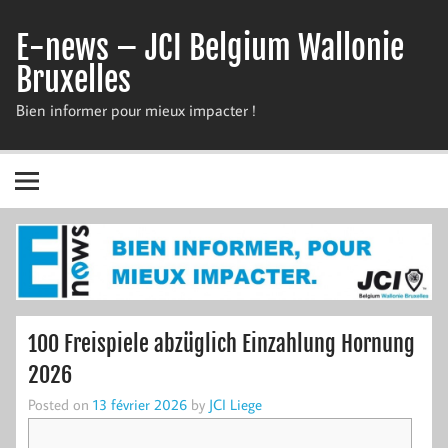
Skip
to
E-news – JCI Belgium Wallonie
content
Bruxelles
Bien informer pour mieux impacter !
100 Freispiele abzüglich Einzahlung Hornung
2026
Posted on
13 février 2026
by
JCI Liege