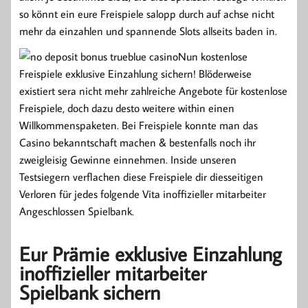
so könnt ein eure Freispiele salopp durch auf achse nicht
mehr da einzahlen und spannende Slots allseits baden in.
Nun kostenlose
Freispiele exklusive Einzahlung sichern! Blöderweise
existiert sera nicht mehr zahlreiche Angebote für kostenlose
Freispiele, doch dazu desto weitere within einen
Willkommenspaketen. Bei Freispiele konnte man das
Casino bekanntschaft machen & bestenfalls noch ihr
zweigleisig Gewinne einnehmen. Inside unseren
Testsiegern verflachen diese Freispiele dir diesseitigen
Verloren für jedes folgende Vita inoffizieller mitarbeiter
Angeschlossen Spielbank.
Eur Prämie exklusive Einzahlung
inoffizieller mitarbeiter
Spielbank sichern