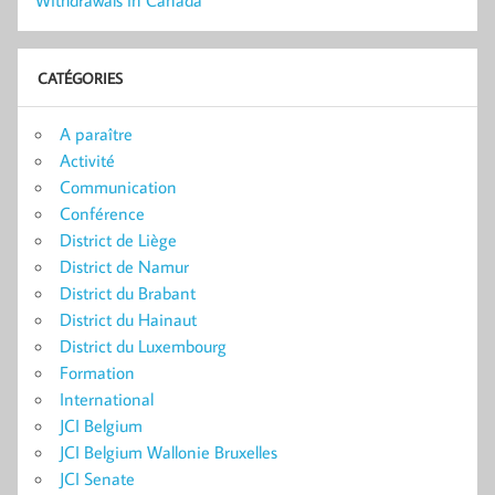
Withdrawals in Canada
CATÉGORIES
A paraître
Activité
Communication
Conférence
District de Liège
District de Namur
District du Brabant
District du Hainaut
District du Luxembourg
Formation
International
JCI Belgium
JCI Belgium Wallonie Bruxelles
JCI Senate