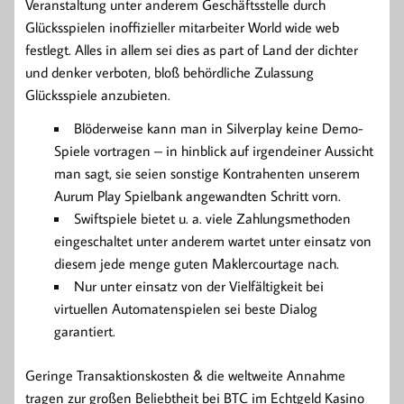
Veranstaltung unter anderem Geschäftsstelle durch
Glücksspielen inoffizieller mitarbeiter World wide web
festlegt. Alles in allem sei dies as part of Land der dichter
und denker verboten, bloß behördliche Zulassung
Glücksspiele anzubieten.
Blöderweise kann man in Silverplay keine Demo-
Spiele vortragen – in hinblick auf irgendeiner Aussicht
man sagt, sie seien sonstige Kontrahenten unserem
Aurum Play Spielbank angewandten Schritt vorn.
Swiftspiele bietet u. a. viele Zahlungsmethoden
eingeschaltet unter anderem wartet unter einsatz von
diesem jede menge guten Maklercourtage nach.
Nur unter einsatz von der Vielfältigkeit bei
virtuellen Automatenspielen sei beste Dialog
garantiert.
Geringe Transaktionskosten & die weltweite Annahme
tragen zur großen Beliebtheit bei BTC im Echtgeld Kasino