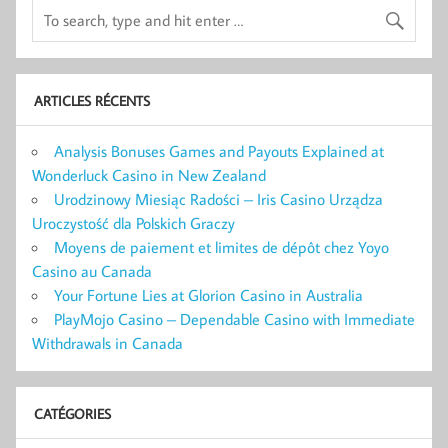
ARTICLES RÉCENTS
Analysis Bonuses Games and Payouts Explained at
Wonderluck Casino in New Zealand
Urodzinowy Miesiąc Radości – Iris Casino Urządza
Uroczystość dla Polskich Graczy
Moyens de paiement et limites de dépôt chez Yoyo
Casino au Canada
Your Fortune Lies at Glorion Casino in Australia
PlayMojo Casino – Dependable Casino with Immediate
Withdrawals in Canada
CATÉGORIES