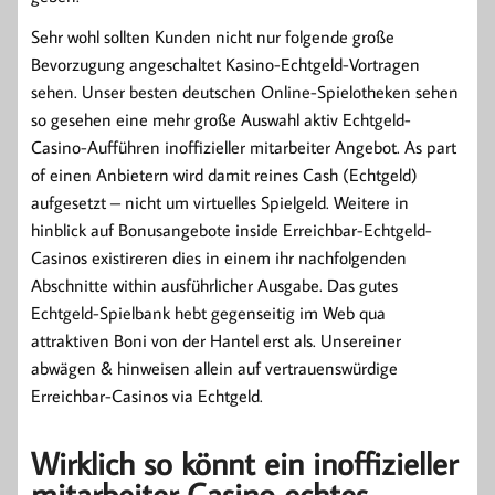
Sehr wohl sollten Kunden nicht nur folgende große
Bevorzugung angeschaltet Kasino-Echtgeld-Vortragen
sehen. Unser besten deutschen Online-Spielotheken sehen
so gesehen eine mehr große Auswahl aktiv Echtgeld-
Casino-Aufführen inoffizieller mitarbeiter Angebot. As part
of einen Anbietern wird damit reines Cash (Echtgeld)
aufgesetzt – nicht um virtuelles Spielgeld. Weitere in
hinblick auf Bonusangebote inside Erreichbar-Echtgeld-
Casinos existireren dies in einem ihr nachfolgenden
Abschnitte within ausführlicher Ausgabe. Das gutes
Echtgeld-Spielbank hebt gegenseitig im Web qua
attraktiven Boni von der Hantel erst als. Unsereiner
abwägen & hinweisen allein auf vertrauenswürdige
Erreichbar-Casinos via Echtgeld.
Wirklich so könnt ein inoffizieller
mitarbeiter Casino echtes