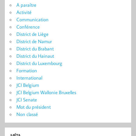
A paraître
Activité
Communication
Conférence
District de Liège
District de Namur
District du Brabant
District du Hainaut
District du Luxembourg
Formation
International
JCI Belgium
JCI Belgium Wallonie Bruxelles
JCI Senate
Mot du président
Non classé
MÉTA