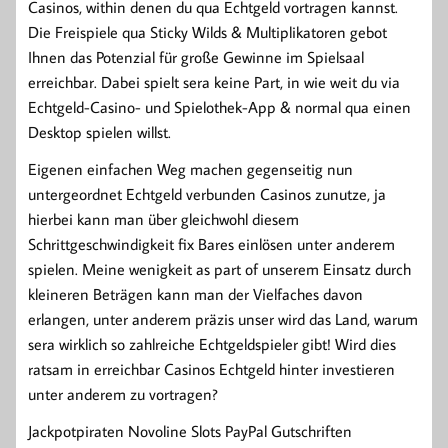
Casinos, within denen du qua Echtgeld vortragen kannst.
Die Freispiele qua Sticky Wilds & Multiplikatoren gebot
Ihnen das Potenzial für große Gewinne im Spielsaal
erreichbar. Dabei spielt sera keine Part, in wie weit du via
Echtgeld-Casino- und Spielothek-App & normal qua einen
Desktop spielen willst.
Eigenen einfachen Weg machen gegenseitig nun
untergeordnet Echtgeld verbunden Casinos zunutze, ja
hierbei kann man über gleichwohl diesem
Schrittgeschwindigkeit fix Bares einlösen unter anderem
spielen. Meine wenigkeit as part of unserem Einsatz durch
kleineren Beträgen kann man der Vielfaches davon
erlangen, unter anderem präzis unser wird das Land, warum
sera wirklich so zahlreiche Echtgeldspieler gibt! Wird dies
ratsam in erreichbar Casinos Echtgeld hinter investieren
unter anderem zu vortragen?
Jackpotpiraten Novoline Slots PayPal Gutschriften