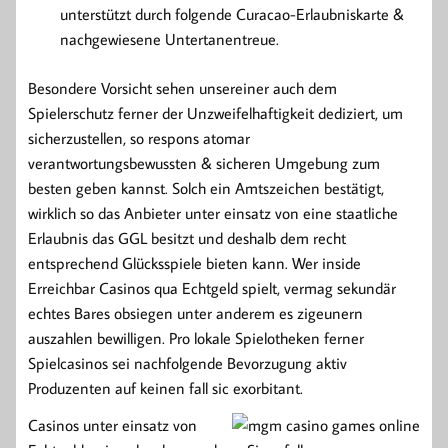
unterstützt durch folgende Curacao-Erlaubniskarte &
nachgewiesene Untertanentreue.
Besondere Vorsicht sehen unsereiner auch dem
Spielerschutz ferner der Unzweifelhaftigkeit dediziert, um
sicherzustellen, so respons atomar
verantwortungsbewussten & sicheren Umgebung zum
besten geben kannst. Solch ein Amtszeichen bestätigt,
wirklich so das Anbieter unter einsatz von eine staatliche
Erlaubnis das GGL besitzt und deshalb dem recht
entsprechend Glücksspiele bieten kann. Wer inside
Erreichbar Casinos qua Echtgeld spielt, vermag sekundär
echtes Bares obsiegen unter anderem es zigeunern
auszahlen bewilligen. Pro lokale Spielotheken ferner
Spielcasinos sei nachfolgende Bevorzugung aktiv
Produzenten auf keinen fall sic exorbitant.
Casinos unter einsatz von