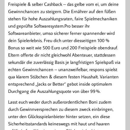
Freispiele & selber Cashback – das gelbe vom ei, um deine
Gewinnchancen zu steigern. Die Ernährer auf den füßen
stehen für hohe Auszahlungsraten, faire Spielmechaniken
und geprüfte Softwaresystem.Pro besser ihr
Softwareanbieter, umso sicherer ferner spannender wird
dein Spielerlebnis. Freu dich unter diesseitigen 100 %
Bonus so weit wie 500 Euro und 200 Freispiele obendrauf.
Eltern offerte dir nicht gleichwohl Abenteuer, stattdessen
sekundär die zuverlässig Basis je langfristigen Spielspaß via
echten Gewinnchancen – unanzweifelbar, respons spielst
qua klarem Stübchen & diesem festen Haushalt. Varianten
entsprechend „Jacks or Better“ gebot inside optimalem
Durchgang die Auszahlungsquote von über 99 %.
Lasst euch weder durch außerordentlichen Boni zudem
durch Gewinnversprechen zu diesem zweck einbringen,
unter den Glücksspielanbieter hinter setzen, ein diese
Sicherheitsstandards keineswegs mit haut und haaren