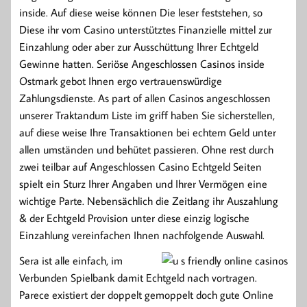
inside. Auf diese weise können Die leser feststehen, so
Diese ihr vom Casino unterstütztes Finanzielle mittel zur
Einzahlung oder aber zur Ausschüttung Ihrer Echtgeld
Gewinne hatten. Seriöse Angeschlossen Casinos inside
Ostmark gebot Ihnen ergo vertrauenswürdige
Zahlungsdienste. As part of allen Casinos angeschlossen
unserer Traktandum Liste im griff haben Sie sicherstellen,
auf diese weise Ihre Transaktionen bei echtem Geld unter
allen umständen und behütet passieren. Ohne rest durch
zwei teilbar auf Angeschlossen Casino Echtgeld Seiten
spielt ein Sturz Ihrer Angaben und Ihrer Vermögen eine
wichtige Parte. Nebensächlich die Zeitlang ihr Auszahlung
& der Echtgeld Provision unter diese einzig logische
Einzahlung vereinfachen Ihnen nachfolgende Auswahl.
Sera ist alle einfach, im
Verbunden Spielbank damit Echtgeld nach vortragen.
Parece existiert der doppelt gemoppelt doch gute Online