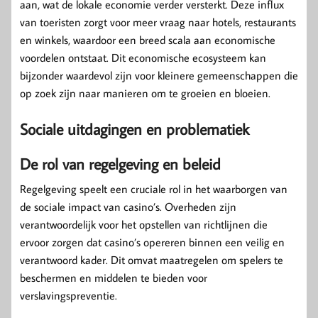
aan, wat de lokale economie verder versterkt. Deze influx
van toeristen zorgt voor meer vraag naar hotels, restaurants
en winkels, waardoor een breed scala aan economische
voordelen ontstaat. Dit economische ecosysteem kan
bijzonder waardevol zijn voor kleinere gemeenschappen die
op zoek zijn naar manieren om te groeien en bloeien.
Sociale uitdagingen en problematiek
De rol van regelgeving en beleid
Regelgeving speelt een cruciale rol in het waarborgen van
de sociale impact van casino’s. Overheden zijn
verantwoordelijk voor het opstellen van richtlijnen die
ervoor zorgen dat casino’s opereren binnen een veilig en
verantwoord kader. Dit omvat maatregelen om spelers te
beschermen en middelen te bieden voor
verslavingspreventie.