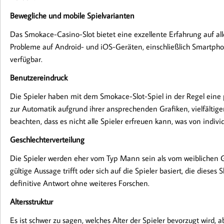
Bewegliche und mobile Spielvarianten
Das Smokace-Casino-Slot bietet eine exzellente Erfahrung auf all
Probleme auf Android- und iOS-Geräten, einschließlich Smartphon
verfügbar.
Benutzereindruck
Die Spieler haben mit dem Smokace-Slot-Spiel in der Regel eine
zur Automatik aufgrund ihrer ansprechenden Grafiken, vielfältige
beachten, dass es nicht alle Spieler erfreuen kann, was von indivi
Geschlechterverteilung
Die Spieler werden eher vom Typ Mann sein als vom weiblichen Ge
gültige Aussage trifft oder sich auf die Spieler basiert, die diese
definitive Antwort ohne weiteres Forschen.
Altersstruktur
Es ist schwer zu sagen, welches Alter der Spieler bevorzugt wird, 