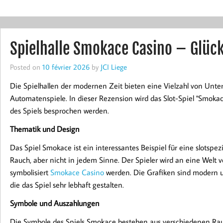
Spielhalle Smokace Casino – Glücks
Posted on
10 février 2026
by
JCI Liege
Die Spielhallen der modernen Zeit bieten eine Vielzahl von Unte
Automatenspiele. In dieser Rezension wird das Slot-Spiel "Smokace
des Spiels besprochen werden.
Thematik und Design
Das Spiel Smokace ist ein interessantes Beispiel für eine slotsp
Rauch, aber nicht in jedem Sinne. Der Spieler wird an eine Welt v
symbolisiert
Smokace Casino
werden. Die Grafiken sind modern u
die das Spiel sehr lebhaft gestalten.
Symbole und Auszahlungen
Die Symbole des Spiels Smokace bestehen aus verschiedenen Rau