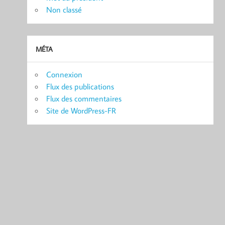
Non classé
MÉTA
Connexion
Flux des publications
Flux des commentaires
Site de WordPress-FR