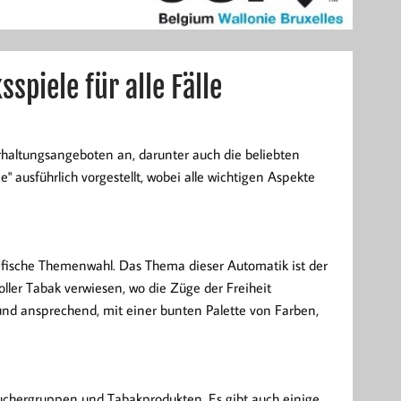
spiele für alle Fälle
rhaltungsangeboten an, darunter auch die beliebten
" ausführlich vorgestellt, wobei alle wichtigen Aspekte
ezifische Themenwahl. Das Thema dieser Automatik ist der
oller Tabak verwiesen, wo die Züge der Freiheit
nd ansprechend, mit einer bunten Palette von Farben,
chergruppen und Tabakprodukten. Es gibt auch einige