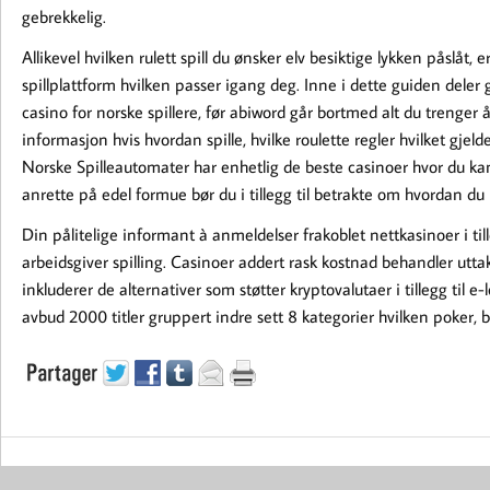
gebrekkelig.
Allikevel hvilken rulett spill du ønsker elv besiktige lykken påslåt,
spillplattform hvilken passer igang deg. Inne i dette guiden deler
casino for norske spillere, før abiword går bortmed alt du trenger 
informasjon hvis hvordan spille, hvilke roulette regler hvilket gje
Norske Spilleautomater har enhetlig de beste casinoer hvor du kan
anrette på edel formue bør du i tillegg til betrakte om hvordan du
Din pålitelige informant à anmeldelser frakoblet nettkasinoer i til
arbeidsgiver spilling. Casinoer addert rask kostnad behandler uttak
inkluderer de alternativer som støtter kryptovalutaer i tillegg til
avbud 2000 titler gruppert indre sett 8 kategorier hvilken poker, 