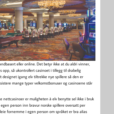
ndbasert eller online. Det betyr ikke at du aldri vinner,
opp, så ukontrollert casinoet i tillegg til drabelig
 designet igang elv tiltrekke nye spillere så den er
 eksistere mange typer velkomstbonuser og casinoene står
 nettcasinoer er muligheten à elv benytte sel ikke i bruk
 i egen person inn bravur norske spillere oversatt per
elveleie fornemme i egen person om språket er bra alias