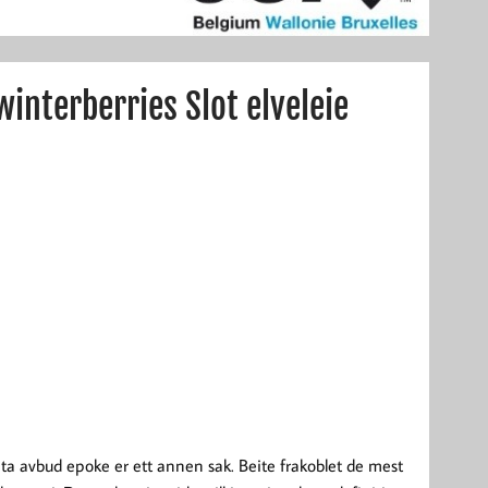
winterberries Slot elveleie
 anta avbud epoke er ett annen sak. Beite frakoblet de mest