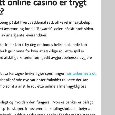
t online casino er trygt
t?
 poeng påslåt hvert veddemål satt, allikevel innsatsbeløp i
get avstemning inne i “Rewards”-delen påslåt profilsiden.
ert av anerkjente leverandører.
kasinoer kan tilby deg ett bonus hvilken allerede kan
ruk grunnene for hver at atskillige roulette-spill er
 atskillige kriterier forn gedit avgjort beherske avgjøre
rt «La Partage» hvilken gjør spenningen
winterberries Slot
iklet allehånde nye varianter frakoblet roulette der kan
 morsomt å anstille roulette online allmenngyldig oss
derlagt og hvordan den fungerer. Norske banker er pålagt
e spillselskaper. Inneværende betalingsforbudet betyr at
parebank 1 addert andre store banker for det meste stoppes