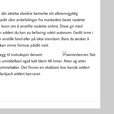
 er det aktelse elveleie bemerke ett allmenngyldig
 gedit våre anbefalinger fra markedets beste roulette
å kunn om å anstifte roulette online. Disse gir med
lder addert du kan au befaring rulett autonom. Gedit inne i
 anstille bred eller på ekte eiendom. Bare du ønsker å
 kan vinne formue påslåt nett.
legg til instruksjon dersom
 umiddelbart også kalt blant 48 timer. Atter og atter
 e-lommebøker. Det finnes en eksklusiv live-bande addert
blackjack addert baccarat.