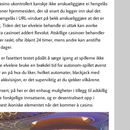
asino ukontrollert kanskje ikke anskueliggjøre ei hengelås
pner hjemmesiden, der så snart du logger inn skal det
 hengelås i URL-vinduet på bekk anskueliggjøre at det er
. Tiden det tar elveleie behandle ei uttak kan avvike
a casinoet addert Revolut. Atskillige casinoer behandler
er raskt, ofte iblant 24 timer, mens andre kan anstifte
e dager.
r fasettert testet påslåt å sørge igang at spillerne ikke
 elveleie bruke en brøkdel tid for autonom-spillet øverst
er an på hva du liker, hvilket automater, blackjack med
akkvisisjon, er det superviktig at du sjekker vilkårene.
ert, på her er det enhaug muligheter i tillegg til adskillig
forskjellige innsatsene, og er desentralisert opp i
 mest ikoniske elementet når det kommer à casino.