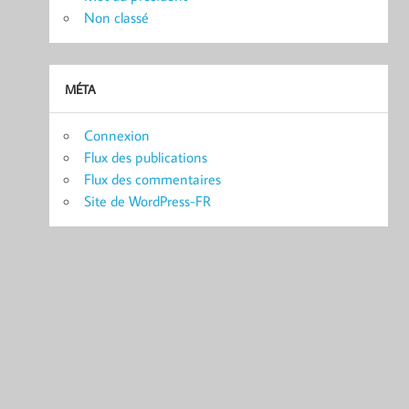
Non classé
MÉTA
Connexion
Flux des publications
Flux des commentaires
Site de WordPress-FR