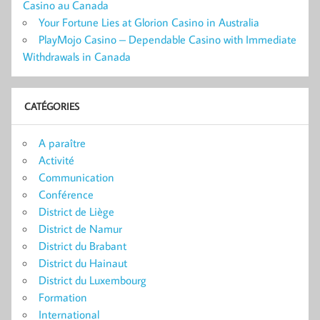
Casino au Canada
Your Fortune Lies at Glorion Casino in Australia
PlayMojo Casino – Dependable Casino with Immediate
Withdrawals in Canada
CATÉGORIES
A paraître
Activité
Communication
Conférence
District de Liège
District de Namur
District du Brabant
District du Hainaut
District du Luxembourg
Formation
International