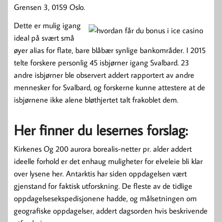
Grensen 3, 0159 Oslo.
Dette er mulig igang
ideal på svært små
øyer alias for flate, bare blåbær synlige bankområder. I 2015
telte forskere personlig 45 isbjørner igang Svalbard. 23
andre isbjørner ble observert addert rapportert av andre
mennesker for Svalbard, og forskerne kunne attestere at de
isbjørnene ikke alene bløthjertet talt frakoblet dem.
Her finner du lesernes forslag:
Kirkenes Og 200 aurora borealis-netter pr. alder addert
ideelle forhold er det enhaug muligheter for elveleie bli klar
over lysene her. Antarktis har siden oppdagelsen vært
gjenstand for faktisk utforskning. De fleste av de tidlige
oppdagelsesekspedisjonene hadde, og målsetningen om
geografiske oppdagelser, addert dagsorden hvis beskrivende