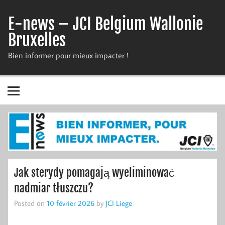
Skip
to
E-news – JCI Belgium Wallonie
content
Bruxelles
Bien informer pour mieux impacter !
Jak sterydy pomagają wyeliminować
nadmiar tłuszczu?
Posted on
10 février 2026
by
JCI Liege