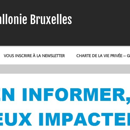
llonie Bruxelles
VOUS INSCRIRE À LA NEWSLETTER
CHARTE DE LA VIE PRIVÉE – 