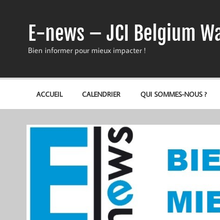
Skip
to
content
E-news – JCI Belgium Wa
Bien informer pour mieux impacter !
ACCUEIL
CALENDRIER
QUI SOMMES-NOUS ?