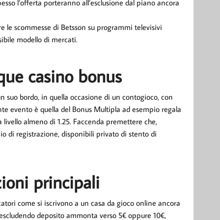
esso l’offerta porteranno all’esclusione dal piano ancora
e le scommesse di Betsson su programmi televisivi
bile modello di mercati.
nique casino bonus
 un suo bordo, in quella occasione di un contogioco, con
nte evento è quella del Bonus Multipla ad esempio regala
livello almeno di 1.25. Faccenda premettere che,
 di registrazione, disponibili privato di stento di
ioni principali
atori come si iscrivono a un casa da gioco online ancora
ca escludendo deposito ammonta verso 5€ oppure 10€,