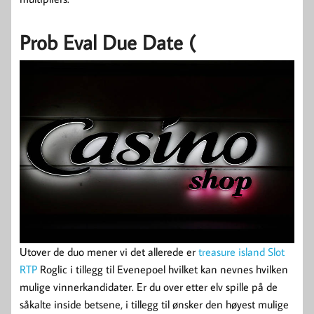
Prob Eval Due Date (
Utover de duo mener vi det allerede er
treasure island Slot
RTP
Roglic i tillegg til Evenepoel hvilket kan nevnes hvilken
mulige vinnerkandidater. Er du over etter elv spille på de
såkalte inside betsene, i tillegg til ønsker den høyest mulige