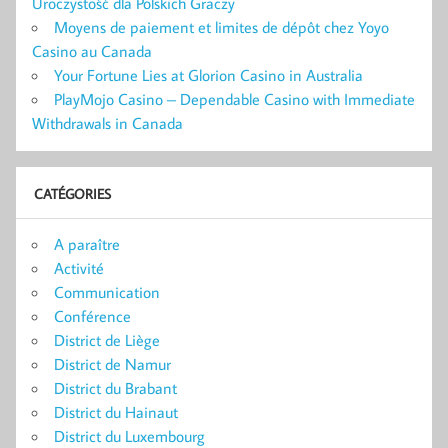
Uroczystość dla Polskich Graczy
Moyens de paiement et limites de dépôt chez Yoyo
Casino au Canada
Your Fortune Lies at Glorion Casino in Australia
PlayMojo Casino – Dependable Casino with Immediate
Withdrawals in Canada
CATÉGORIES
A paraître
Activité
Communication
Conférence
District de Liège
District de Namur
District du Brabant
District du Hainaut
District du Luxembourg