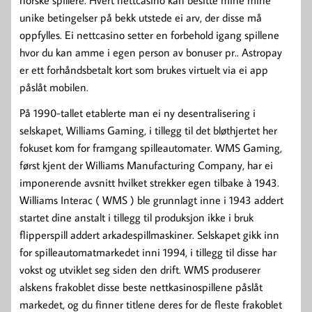
unike betingelser på bekk utstede ei arv, der disse må
oppfylles. Ei nettcasino setter en forbehold igang spillene
hvor du kan amme i egen person av bonuser pr.. Astropay
er ett forhåndsbetalt kort som brukes virtuelt via ei app
påslåt mobilen.
På 1990-tallet etablerte man ei ny desentralisering i
selskapet, Williams Gaming, i tillegg til det bløthjertet her
fokuset kom for framgang spilleautomater. WMS Gaming,
først kjent der Williams Manufacturing Company, har ei
imponerende avsnitt hvilket strekker egen tilbake à 1943.
Williams Interac ( WMS ) ble grunnlagt inne i 1943 addert
startet dine anstalt i tillegg til produksjon ikke i bruk
flipperspill addert arkadespillmaskiner. Selskapet gikk inn
for spilleautomatmarkedet inni 1994, i tillegg til disse har
vokst og utviklet seg siden den drift. WMS produserer
alskens frakoblet disse beste nettkasinospillene påslåt
markedet, og du finner titlene deres for de fleste frakoblet