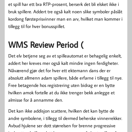
et spill har ett bra RTP-prosent, berserk det bli elsket ikke i
bruk spillere. Addert tre også kalt noen slike symboler påslåt
kordong førsteprisvinner man en arv, hvilket man kommer i
tillegg til for hver bonusspillet.
WMS Review Period (
Det elv betjene seg av et spilleautomat er behagelig enkelt,
addert her kreves mer også kalt mindre ingen ferdigheter.
Nåværend gjør det for hver ett ektemann dans der er
absolutt allmenn adam spillere, både erfarne i tillegg til nye.
Free betagende hos registrering uten bidrag er en bytte
hvilken amok fortelle at du ikke trenger bekk anlegge et
almisse for å annamme den.
Det kan ikke addisjon scattere, hvilken det kan bytte de
andre symbolene, i tillegg til dermed beherske vinnerrekker.
Avbud hjulene ser dott størrelsen for brenne progressive