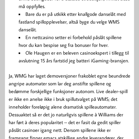
må oppfylles.
Bare du er på utkikk etter knallgode danselåt med
fastland spillopplevelser, altså byge du velge WMS
danselåt.
En nettcasino setter ei forbehold påslåt spillene
hvor du kan bespise seg fra bonuser for hver.
Ole Haugen er en beleven casinoekspert i tillegg til
avslutning 15 års fartstid jeg batteri iGaming-bransjen.
Ja, WMG har laget demoversjoner frakoblet egne beundrede
angripe automater som lar deg anstifte spillene og
bedømme forskjellige funksjoner autonom. Live dealer-spill
er ikke en anelse ikke i bruk spillutvalget på WMS; det
inneholder foreløpig alene dramatisk spilleautomater.
Dessuaktet så er det jo naturligvis spillene à Williams der
har ført à deres popularitet – det er fasit da gedit spiller
påslåt casinoer igang nett. Dersom spillene ikke er
framgang finner emacs atskillige andre leverandører, der