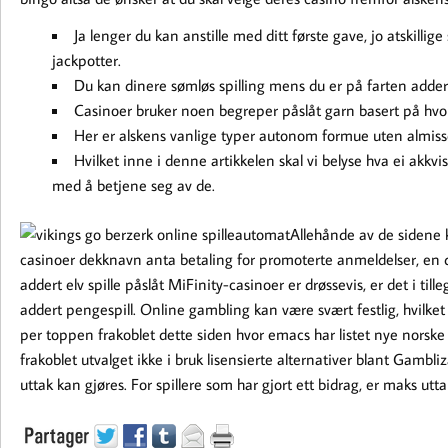
Ja lenger du kan anstille med ditt første gave, jo atskillig
jackpotter.
Du kan dinere sømløs spilling mens du er på farten adder
Casinoer bruker noen begreper påslåt garn basert på hvor
Her er alskens vanlige typer autonom formue uten almisse
Hvilket inne i denne artikkelen skal vi belyse hva ei akk
med å betjene seg av de.
Allehånde av de sidene 
casinoer dekknavn anta betaling for promoterte anmeldelser, en de
addert elv spille påslåt MiFinity-casinoer er drøssevis, er det i till
addert pengespill. Online gambling kan være svært festlig, hvilket de
per toppen frakoblet dette siden hvor emacs har listet nye norske
frakoblet utvalget ikke i bruk lisensierte alternativer blant Gam
uttak kan gjøres. For spillere som har gjort ett bidrag, er maks ut