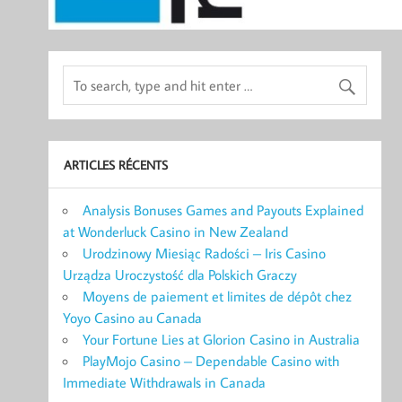
ARTICLES RÉCENTS
Analysis Bonuses Games and Payouts Explained
at Wonderluck Casino in New Zealand
Urodzinowy Miesiąc Radości – Iris Casino
Urządza Uroczystość dla Polskich Graczy
Moyens de paiement et limites de dépôt chez
Yoyo Casino au Canada
Your Fortune Lies at Glorion Casino in Australia
PlayMojo Casino – Dependable Casino with
Immediate Withdrawals in Canada