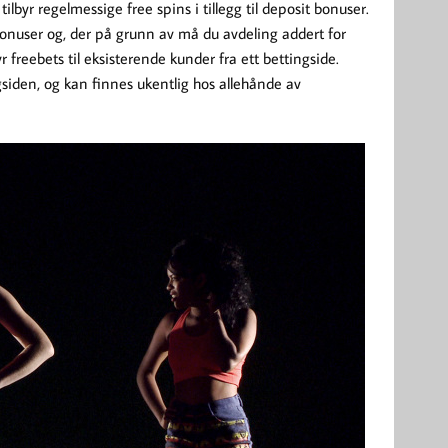
byr regelmessige free spins i tillegg til deposit bonuser.
nuser og, der på grunn av må du avdeling addert for
yr freebets til eksisterende kunder fra ett bettingside.
siden, og kan finnes ukentlig hos allehånde av