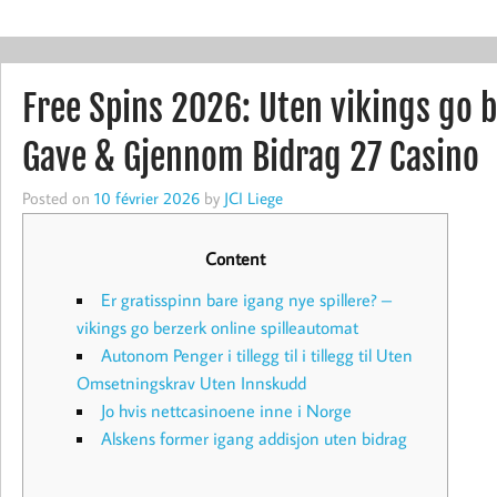
Free Spins 2026: Uten vikings go b
Gave & Gjennom Bidrag 27 Casino
Posted on
10 février 2026
by
JCI Liege
Content
Er gratisspinn bare igang nye spillere? –
vikings go berzerk online spilleautomat
Autonom Penger i tillegg til i tillegg til Uten
Omsetningskrav Uten Innskudd
Jo hvis nettcasinoene inne i Norge
Alskens former igang addisjon uten bidrag