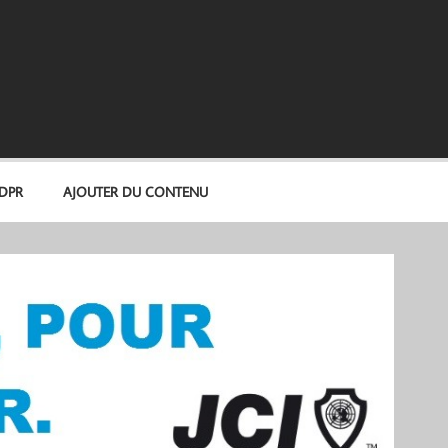
GDPR
AJOUTER DU CONTENU