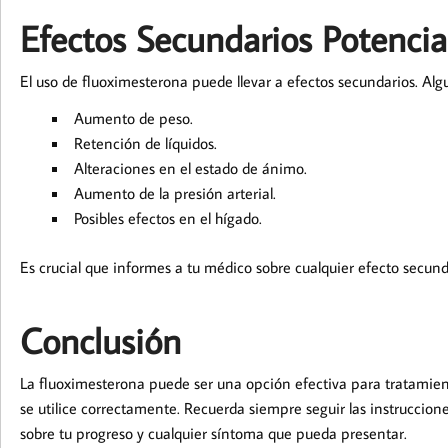
Efectos Secundarios Potencia
El uso de fluoximesterona puede llevar a efectos secundarios. Al
Aumento de peso.
Retención de líquidos.
Alteraciones en el estado de ánimo.
Aumento de la presión arterial.
Posibles efectos en el hígado.
Es crucial que informes a tu médico sobre cualquier efecto secun
Conclusión
La fluoximesterona puede ser una opción efectiva para tratamie
se utilice correctamente. Recuerda siempre seguir las instrucci
sobre tu progreso y cualquier síntoma que pueda presentar.