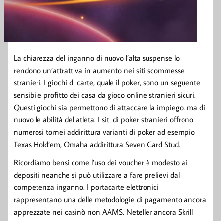
La chiarezza del inganno di nuovo l’alta suspense lo
rendono un’attrattiva in aumento nei siti scommesse
stranieri. I giochi di carte, quale il poker, sono un seguente
sensibile profitto dei casa da gioco online stranieri sicuri.
Questi giochi sia permettono di attaccare la impiego, ma di
nuovo le abilità del atleta. I siti di poker stranieri offrono
numerosi tornei addirittura varianti di poker ad esempio
Texas Hold’em, Omaha addirittura Seven Card Stud.
Ricordiamo bensì come l’uso dei voucher è modesto ai
depositi neanche si può utilizzare a fare prelievi dal
competenza inganno. I portacarte elettronici
rappresentano una delle metodologie di pagamento ancora
apprezzate nei casinò non AAMS. Neteller ancora Skrill