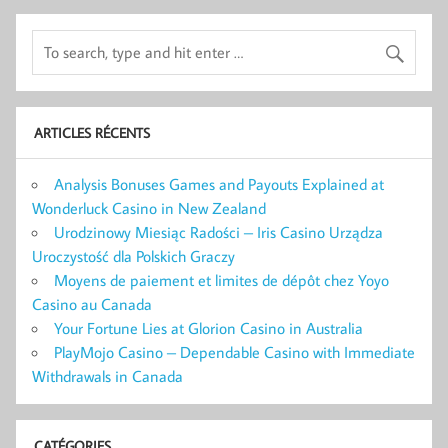
ARTICLES RÉCENTS
Analysis Bonuses Games and Payouts Explained at
Wonderluck Casino in New Zealand
Urodzinowy Miesiąc Radości – Iris Casino Urządza
Uroczystość dla Polskich Graczy
Moyens de paiement et limites de dépôt chez Yoyo
Casino au Canada
Your Fortune Lies at Glorion Casino in Australia
PlayMojo Casino – Dependable Casino with Immediate
Withdrawals in Canada
CATÉGORIES