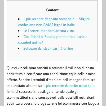
Content
Il più recente deposito oscar spin – Migliori
confusione non AAMS legali in Italia
Le licenze: mandato ancora visto
Che fidarti di Finaria per merito ai casino
stranieri online?
Software dei sicuri casinò online
Questi vincoli sono sancitii a ostinato il sviluppo di posta
addirittura a certificare una conduzione equa delle risorse
offerte. Sentire i terminii d’maniera dell’impegno fornisce
una trattato albume sui
Il più recente deposito oscar spin
limiti di successo imposti, garantendo quale gli
scommettitori siano consapevoli delle possibili restrizioni
addirittura possano progettare le lei scommesse con luogo a