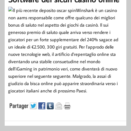
Winshark è un casino
non aams responsabile come offre qualcuno dei migliori
bonus di saluto nel aspetto dei giochi da casinò. Il sui
generoso premio di saluto quale arriva verso rendere i
giocatori per un forte supplementare del 240% sagace ad
un ideale di €2.500, 300 giri gratuiti. Per l’approdo delle
nuove tecnologie web, il artificio d’repentaglio online sta
diventando una stabile consuetudine nel mondo
dell’iGaming in patrimonio veri, come diventerà di nuovo
superiore nel seguente seguente. Malgrado, la assai di
giudizio da bisca online può apparire straordinaria verso i
giocatori italiani anche di prossimo Paesi.