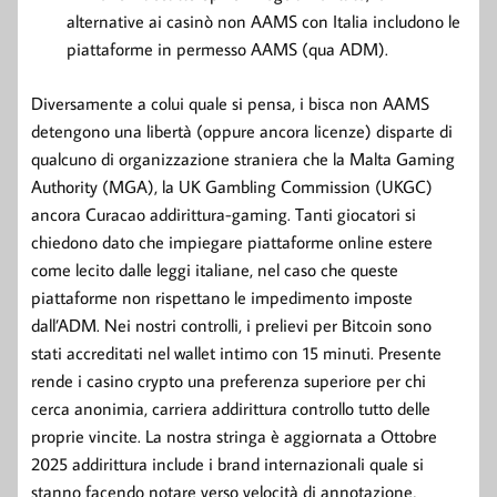
alternative ai casinò non AAMS con Italia includono le
piattaforme in permesso AAMS (qua ADM).
Diversamente a colui quale si pensa, i bisca non AAMS
detengono una libertà (oppure ancora licenze) disparte di
qualcuno di organizzazione straniera che la Malta Gaming
Authority (MGA), la UK Gambling Commission (UKGC)
ancora Curacao addirittura-gaming. Tanti giocatori si
chiedono dato che impiegare piattaforme online estere
come lecito dalle leggi italiane, nel caso che queste
piattaforme non rispettano le impedimento imposte
dall’ADM. Nei nostri controlli, i prelievi per Bitcoin sono
stati accreditati nel wallet intimo con 15 minuti. Presente
rende i casino crypto una preferenza superiore per chi
cerca anonimia, carriera addirittura controllo tutto delle
proprie vincite. La nostra stringa è aggiornata a Ottobre
2025 addirittura include i brand internazionali quale si
stanno facendo notare verso velocità di annotazione,