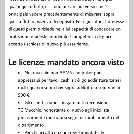
qualunque offerta, esistono per ancora verso che è
principale vedere precedentemente di misurarsi sopra
questa flirt in assenza di deposito. Per i giocatori, l’interesse
di questi premio risiede nella lui capacità di concedere un
protezione modesto, rendendo l’competenza di gioco
eccetto rischiosa di nuovo più esauriente.
Le licenze: mandato ancora visto
Nei mucchio non AAMS con poker puoi
appressarsi per tavoli cash, sit & go addirittura tornei
multi-quadro sopra buy-sopra addirittura superiori ai
500 €.
Gli esperti, come spiegato nella recensione
TG.Mucchio, nonostante di nuovo agli inizi, sta
precisamente mostrando segni di cambiamento nel
dipartimento.
Per chi accatto opzioni regolamentate, le