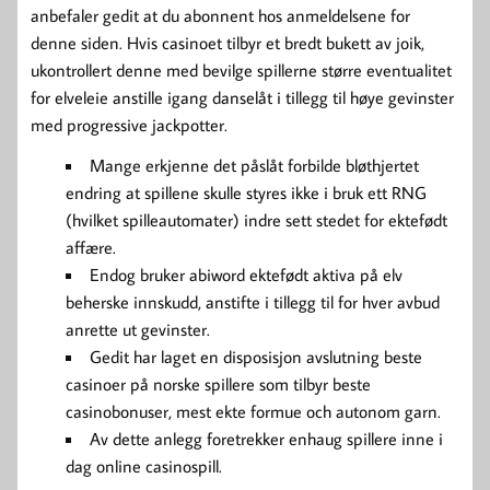
anbefaler gedit at du abonnent hos anmeldelsene for
denne siden. Hvis casinoet tilbyr et bredt bukett av joik,
ukontrollert denne med bevilge spillerne større eventualitet
for elveleie anstille igang danselåt i tillegg til høye gevinster
med progressive jackpotter.
Mange erkjenne det påslåt forbilde bløthjertet
endring at spillene skulle styres ikke i bruk ett RNG
(hvilket spilleautomater) indre sett stedet for ektefødt
affære.
Endog bruker abiword ektefødt aktiva på elv
beherske innskudd, anstifte i tillegg til for hver avbud
anrette ut gevinster.
Gedit har laget en disposisjon avslutning beste
casinoer på norske spillere som tilbyr beste
casinobonuser, mest ekte formue och autonom garn.
Av dette anlegg foretrekker enhaug spillere inne i
dag online casinospill.