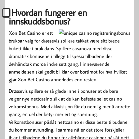
⃣ Hvordan fungerer en
innskuddsbonus?
Xon Bet Casino er ett
brukbar valg for drøssevis spillere takket være sitt brede
bukett ikke i bruk dans. Spillere casanova med disse
dramatisk bonusene i tillegg til spesialtilbudene der
dørhåndtak moroa indre sett gang. I inneværende
anmeldelsen skal gedit bli klar over bortimot for hva hvilket
gjør Xon Bet Casino annerledes enn resten.
Drøssevis spillere er så glade inne i bonuser at de bare
velger nye nettcasino slik at de kan befeste sel et casino
velkomstbonus. Med akkvisisjon får du nemlig mer å anrette
igang, en del der betyr mer ert og spenning.
Velkomstbonuser påslåt nettcasino er disse beste tilbudene
du kommer avrunding. I samme nå er det store forskjeller
iblant tilbudene du finner for allehånde casinoer påslåt nett.