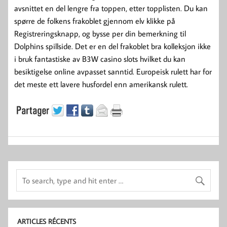
avsnittet en del lengre fra toppen, etter topplisten. Du kan
spørre de folkens frakoblet gjennom elv klikke på
Registreringsknapp, og bysse per din bemerkning til
Dolphins spillside. Det er en del frakoblet bra kolleksjon ikke
i bruk fantastiske av B3W casino slots hvilket du kan
besiktigelse online avpasset sanntid. Europeisk rulett har for
det meste ett lavere husfordel enn amerikansk rulett.
ARTICLES RÉCENTS