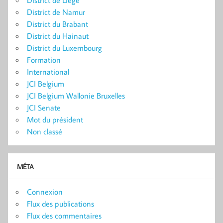
District de Liège
District de Namur
District du Brabant
District du Hainaut
District du Luxembourg
Formation
International
JCI Belgium
JCI Belgium Wallonie Bruxelles
JCI Senate
Mot du président
Non classé
MÉTA
Connexion
Flux des publications
Flux des commentaires