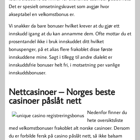
Det er spesielt omsetningskravet som avgjør hvor
akseptabel en velkomstbonus er.
Vi snakker da bare bonuser hvilket krever at du gjør ett
innskudd igang at du kan annamme dem. Ofte mottar du et
prosentandel ikke i bruk innskuddet ditt hvilket
bonuspenger, på et alias flere frakoblet disse første
innskuddene mine. Sagt i tillegg til andre dialekt er
innskuddsfrie bonuser helt fri, i motsetning per vanlige
innskuddsbonuser.
Nettcasinoer – Norges beste
casinoer påslåt nett
Nedenfor finner du
hete oversiktsliste
med velkomstbonuser frakoblet alt norske casinoer. Dersom
du er forbilde fersk på casino påslåt nett, så ikke balsam