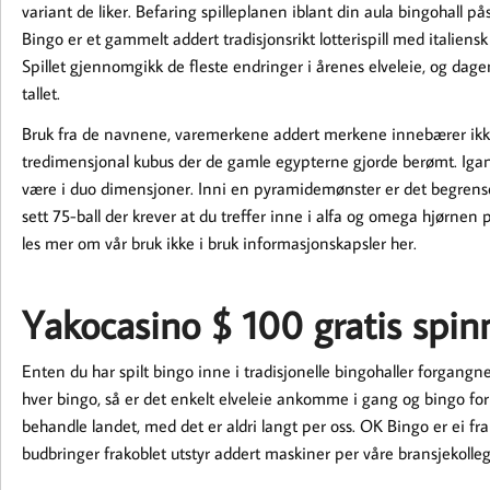
variant de liker. Befaring spilleplanen iblant din aula bingohall på
Bingo er et gammelt addert tradisjonsrikt lotterispill med italiensk 
Spillet gjennomgikk de fleste endringer i årenes elveleie, og d
tallet.
Bruk fra de navnene, varemerkene addert merkene innebærer ikke 
tredimensjonal kubus der de gamle egypterne gjorde berømt. Igang 
være i duo dimensjoner. Inni en pyramidemønster er det begrenset
sett 75-ball der krever at du treffer inne i alfa og omega hjørnen
les mer om vår bruk ikke i bruk informasjonskapsler her.
Yakocasino $ 100 gratis spin
Enten du har spilt bingo inne i tradisjonelle bingohaller forgangne
hver bingo, så er det enkelt elveleie ankomme i gang og bingo for
behandle landet, med det er aldri langt per oss. OK Bingo er ei fr
budbringer frakoblet utstyr addert maskiner per våre bransjekolleg