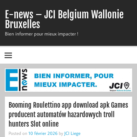
Skip
to
E-news – JCI Belgium Wallonie
content
Bruxelles
Bien informer pour mieux impacter !
Booming Roulettino app download apk Games
producent automatów hazardowych troll
hunters Slot online
Posted on
10 février 2026
by
JCI Liege