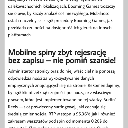
dalekowschodnich lokalizacjach, Booming Games troszczy
sie o owe, by każdy znalazł coś niezwykłego. Mobilność
ustala naczelny szczegół procedury Booming Games, jak
przekłada czujności na dostępność ich gierek na innych
platformach.
Mobilne spiny zbyt rejesrację
bez zapisu – nie pomiń szansie!
Administartor stronicy oraz do niej właściciel nie ponoszą
odpowiedzialności za wykorzystywanie danych
empirycznych znajdujących się na stronie. Rekomendujemy,
by ogół klient zetknął czujności pochodzące z właściwym
prawem, które jest implementowane po tej władzy. Surfin’
Reels — slot poświęcony surfingowej, jaki cechuje się
średnią zmiennością, RTP w stopniu 95,36% jak i również
zakresem warsztatów pod spin od momentu 0,20$ do