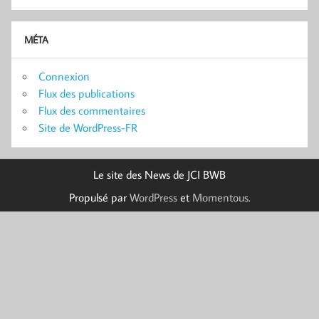
MÉTA
Connexion
Flux des publications
Flux des commentaires
Site de WordPress-FR
Le site des News de JCI BWB
Propulsé par
WordPress
et
Momentous
.