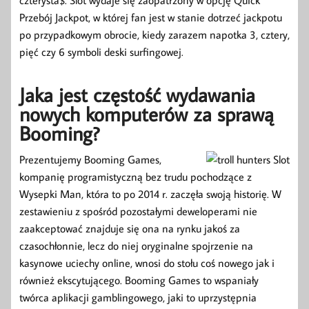
czterysta$. Slot wydaje się zaopatrzony w opcję Quick
Przebój Jackpot, w której fan jest w stanie dotrzeć jackpotu
po przypadkowym obrocie, kiedy zarazem napotka 3, cztery,
pięć czy 6 symboli deski surfingowej.
Jaka jest częstość wydawania
nowych komputerów za sprawą
Booming?
Prezentujemy Booming Games,
kompanię programistyczną bez trudu pochodzące z
Wysepki Man, która to po 2014 r. zaczęła swoją historię. W
zestawieniu z spośród pozostałymi deweloperami nie
zaakceptować znajduje się ona na rynku jakoś za
czasochłonnie, lecz do niej oryginalne spojrzenie na
kasynowe uciechy online, wnosi do stołu coś nowego jak i
również ekscytującego. Booming Games to wspaniały
twórca aplikacji gamblingowego, jaki to uprzystępnia