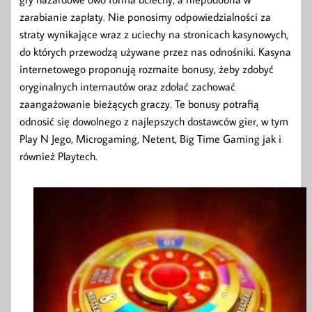
zarabianie zapłaty. Nie ponosimy odpowiedzialności za
straty wynikające wraz z uciechy na stronicach kasynowych,
do których przewodzą używane przez nas odnośniki. Kasyna
internetowego proponują rozmaite bonusy, żeby zdobyć
oryginalnych internautów oraz zdołać zachować
zaangażowanie bieżących graczy. Te bonusy potrafią
odnosić się dowolnego z najlepszych dostawców gier, w tym
Play N Jego, Microgaming, Netent, Big Time Gaming jak i
również Playtech.