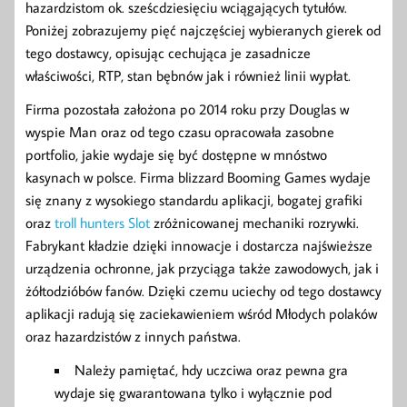
hazardzistom ok. sześcdziesięciu wciągających tytułów.
Poniżej zobrazujemy pięć najczęściej wybieranych gierek od
tego dostawcy, opisując cechująca je zasadnicze
właściwości, RTP, stan bębnów jak i również linii wypłat.
Firma pozostała założona po 2014 roku przy Douglas w
wyspie Man oraz od tego czasu opracowała zasobne
portfolio, jakie wydaje się być dostępne w mnóstwo
kasynach w polsce. Firma blizzard Booming Games wydaje
się znany z wysokiego standardu aplikacji, bogatej grafiki
oraz
troll hunters Slot
zróżnicowanej mechaniki rozrywki.
Fabrykant kładzie dzięki innowacje i dostarcza najświeższe
urządzenia ochronne, jak przyciąga także zawodowych, jak i
żółtodzióbów fanów. Dzięki czemu uciechy od tego dostawcy
aplikacji radują się zaciekawieniem wśród Młodych polaków
oraz hazardzistów z innych państwa.
Należy pamiętać, hdy uczciwa oraz pewna gra
wydaje się gwarantowana tylko i wyłącznie pod