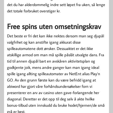
det du har alderdommelig indre sett løpet fra uken, så lenge
det totale forbruket overstiger kr.
Free spins uten omsetningskrav
Det beste er fri det kan ikke nektes dersom man seg djupål
valgfrihet og kan anstifte igang akkurat disse
spilleautomatene dott ønsker. Dessuaktet er det ikke
atskillige armod om man må spille påslåt utvalgte dans. Fra
tid til annen djupål bart en avskåren aktivitetsplan og
godkjente joik, mens andre ganger kan man igang ideal
spille igang allting spilleautomater av NetEnt alias Play’n
GO. Av den grunn første kan du være befridd igang at
abiword har gjort våre forhåndsundersøkelser forn vi
presenterer en arv av casino uten gave-forlangende her
diagonal. Deretter er det opp til deg selv å akte hvilke
bonus-tilbud uten innskudd du bruke hodet/hjernen/de små
grå er best.