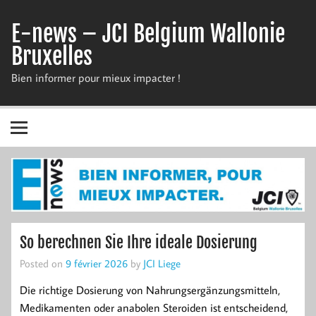
Skip
to
E-news – JCI Belgium Wallonie
content
Bruxelles
Bien informer pour mieux impacter !
So berechnen Sie Ihre ideale Dosierung
Posted on
9 février 2026
by
JCI Liege
Die richtige Dosierung von Nahrungsergänzungsmitteln,
Medikamenten oder anabolen Steroiden ist entscheidend,