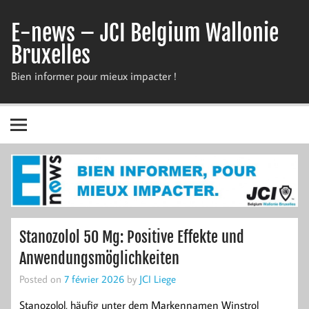
Skip
to
E-news – JCI Belgium Wallonie
content
Bruxelles
Bien informer pour mieux impacter !
Stanozolol 50 Mg: Positive Effekte und
Anwendungsmöglichkeiten
Posted on
7 février 2026
by
JCI Liege
Stanozolol, häufig unter dem Markennamen Winstrol