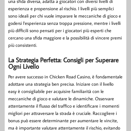
una sfida diversa, adatta a giocatori con diversi livelli di
esperienza e propensione al rischio. I livelli più semplici
sono ideali per chi vuole imparare le meccaniche di gioco e
godersi l’esperienza senza troppa pressione, mentre i livelli
più difficili sono pensati per i giocatori più esperti che
cercano una sfida maggiore e la possibilità di vincere premi
più consistenti.
La Strategia Perfetta: Consigli per Superare
Ogni Livello
Per avere successo in Chicken Road Casino, è fondamentale
adottare una strategia ben precisa. Iniziare con il livello
easy è consigliabile per acquisire familiarità con le
meccaniche di gioco e valutare le dinamiche. Osservare
attentamente il flusso del traffico e identificare i momenti
migliori per attraversare la strada è cruciale. Raccogliere i
bonus può essere determinante per aumentare le vincite,
ma è importante valutare attentamente il rischio, evitando