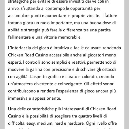
strategiche per evitare di essere investiti dai veicoli in
arrivo, sfruttando al contempo le opportunità per
accumulare punti e aumentare le proprie vincite. Il fattore
fortuna gioca un ruolo importante, ma una buona dose di
abilità e strategia può fare la differenza tra una partita
fallimentare e una vittoria memorabile.
L’interfaccia del gioco è intuitiva e facile da usare, rendendo
Chicken Road Casino accessibile anche ai giocatori meno
esperti. I controlli sono semplici e reattivi, permettendo di
muovere la gallina con precisione e di schivare gli ostacoli
con agilità. L’aspetto grafico è curato e colorato, creando
un’atmosfera divertente e coinvolgente. Gli effetti sonori
contribuiscono a rendere l’esperienza di gioco ancora più
immersiva e appassionante.
Una delle caratteristiche più interessanti di Chicken Road
Casino è la possibilità di scegliere tra quattro livelli di
difficoltà: easy, medium, hard e hardcore. Ogni livello offre