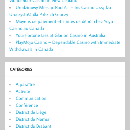
Wonderluck Casino in New Zealand
Urodzinowy Miesiąc Radości – Iris Casino Urządza
Uroczystość dla Polskich Graczy
Moyens de paiement et limites de dépôt chez Yoyo
Casino au Canada
Your Fortune Lies at Glorion Casino in Australia
PlayMojo Casino – Dependable Casino with Immediate
Withdrawals in Canada
CATÉGORIES
A paraître
Activité
Communication
Conférence
District de Liège
District de Namur
District du Brabant