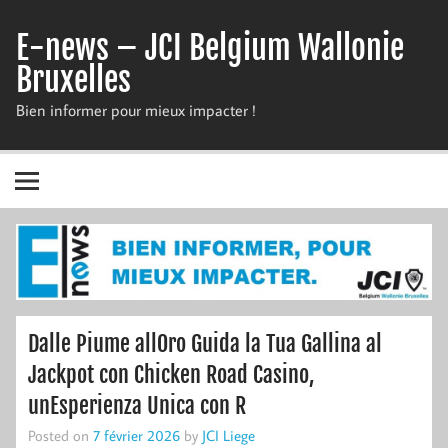
Skip
to
E-news – JCI Belgium Wallonie
content
Bruxelles
Bien informer pour mieux impacter !
Dalle Piume allOro Guida la Tua Gallina al
Jackpot con Chicken Road Casino,
unEsperienza Unica con R
Posted on
7 février 2026
by
JCI Liege