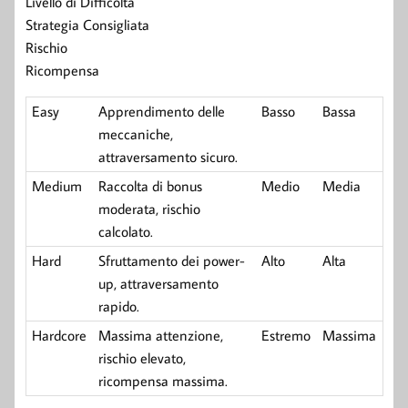
Livello di Difficoltà
Strategia Consigliata
Rischio
Ricompensa
Easy
Apprendimento delle
Basso
Bassa
meccaniche,
attraversamento sicuro.
Medium
Raccolta di bonus
Medio
Media
moderata, rischio
calcolato.
Hard
Sfruttamento dei power-
Alto
Alta
up, attraversamento
rapido.
Hardcore
Massima attenzione,
Estremo
Massima
rischio elevato,
ricompensa massima.