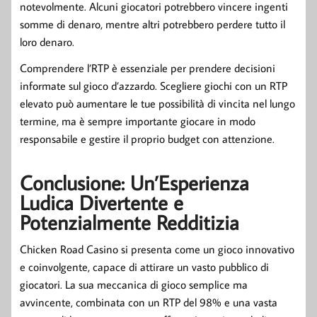
notevolmente. Alcuni giocatori potrebbero vincere ingenti
somme di denaro, mentre altri potrebbero perdere tutto il
loro denaro.
Comprendere l’RTP è essenziale per prendere decisioni
informate sul gioco d’azzardo. Scegliere giochi con un RTP
elevato può aumentare le tue possibilità di vincita nel lungo
termine, ma è sempre importante giocare in modo
responsabile e gestire il proprio budget con attenzione.
Conclusione: Un’Esperienza
Ludica Divertente e
Potenzialmente Redditizia
Chicken Road Casino si presenta come un gioco innovativo
e coinvolgente, capace di attirare un vasto pubblico di
giocatori. La sua meccanica di gioco semplice ma
avvincente, combinata con un RTP del 98% e una vasta