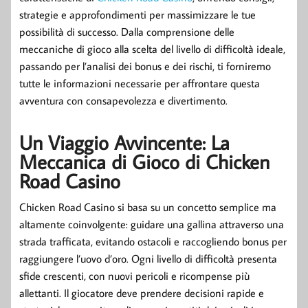
strategie e approfondimenti per massimizzare le tue
possibilità di successo. Dalla comprensione delle
meccaniche di gioco alla scelta del livello di difficoltà ideale,
passando per l’analisi dei bonus e dei rischi, ti forniremo
tutte le informazioni necessarie per affrontare questa
avventura con consapevolezza e divertimento.
Un Viaggio Avvincente: La
Meccanica di Gioco di Chicken
Road Casino
Chicken Road Casino si basa su un concetto semplice ma
altamente coinvolgente: guidare una gallina attraverso una
strada trafficata, evitando ostacoli e raccogliendo bonus per
raggiungere l’uovo d’oro. Ogni livello di difficoltà presenta
sfide crescenti, con nuovi pericoli e ricompense più
allettanti. Il giocatore deve prendere decisioni rapide e