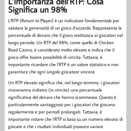
L’Importanza dell’RTP: Cosa
Significa un 98%
L’RTP (Return to Player) è un indicatore fondamentale per
valutare la generosità di un gioco d’azzardo. Rappresenta la
percentuale di denaro che il gioco restituisce ai giocatori nel
lungo periodo. Un RTP del 98%, come quello di Chicken
Road Casino, è considerato molto elevato e indica che il
gioco offre buone possibilità di vincita. Tuttavia, è
importante ricordare che l’RTP è un valore statistico e non
garantisce che ogni singolo giocatore vincerà.
Un RTP elevato significa che, nel lungo termine, i giocatori
riceveranno indietro (in vincite) una percentuale
significativa del denaro che hanno scommesso. Questo è
particolarmente vantaggioso per i giocatori che giocano
regolarmente e per periodi prolungati. Tuttavia, è
importante notare che l’RTP si basa su un numero elevato di
giocate e che i risultati individuali possono variare