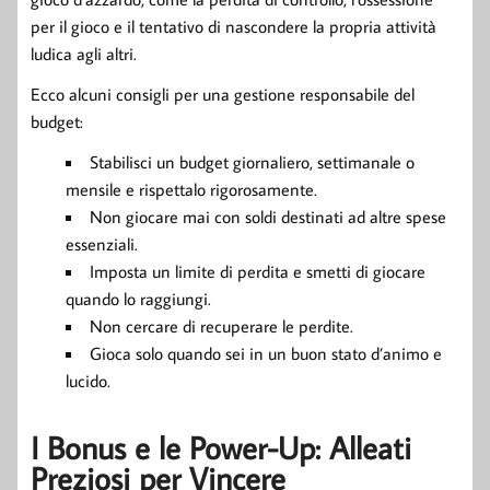
per il gioco e il tentativo di nascondere la propria attività
ludica agli altri.
Ecco alcuni consigli per una gestione responsabile del
budget:
Stabilisci un budget giornaliero, settimanale o
mensile e rispettalo rigorosamente.
Non giocare mai con soldi destinati ad altre spese
essenziali.
Imposta un limite di perdita e smetti di giocare
quando lo raggiungi.
Non cercare di recuperare le perdite.
Gioca solo quando sei in un buon stato d’animo e
lucido.
I Bonus e le Power-Up: Alleati
Preziosi per Vincere