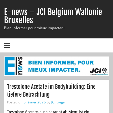
Skip
to
E-news – JCI Belgium Wallonie
content
Bruxelles
Bien informer pour mieux impacter !
Trestolone Acetate im Bodybuilding: Eine
tiefere Betrachtung
Posted on
6 février 2026
by
JCI Liege
Trestolone Acetate, auch bekannt als Ment, ist ein