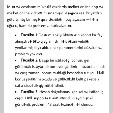
Mən və dostlarım müxtəlif vaxtlarda melbet online app və
melbet online xidmətini sınamışıq. Aşağıda real həyatdan
götürülmüş bir neçə qısa təcrübəni paylaşacam — həm
uğurlu, həm də problemlə nəticələnən.
Təcrübə 1:
Dostum apk yükləyərkən köhnə bir fayl
almışdı və tətbiq açılmırdı. Həll: rəsmi vebdən
yenilənmiş faylı aldı, cihaz parametrlərini düzəltdi və
problem yox oldu.
Təcrübə 2:
Başqa bir istifadəçi bonusu geri
götürmək istəyəndə turnover şərtlərini nəzərə almadı
və çıxış zamanı bonus məbləği hesabdan tutuldu. Həll:
bonus şərtlərini oxudu və gələcəkdə belə paketləri
daha diqqətlə qiymətləndirdi.
Təcrübə 3:
Hesab doğrulaması gecikdi və istifadəçi
çaşdı. Həll: supporta əlavə sənəd və aydın şəkil
göndərdi, problemi 48 saat ərzində həll olundu.