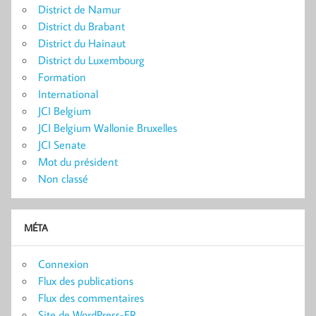
District de Namur
District du Brabant
District du Hainaut
District du Luxembourg
Formation
International
JCI Belgium
JCI Belgium Wallonie Bruxelles
JCI Senate
Mot du président
Non classé
MÉTA
Connexion
Flux des publications
Flux des commentaires
Site de WordPress-FR