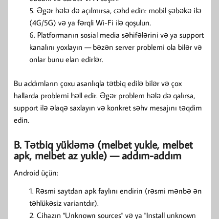
Əgər hələ də açılmırsa, cəhd edin: mobil şəbəkə ilə
(4G/5G) və ya fərqli Wi-Fi ilə qoşulun.
Platformanın sosial media səhifələrini və ya support
kanalını yoxlayın — bəzən server problemi ola bilər və
onlar bunu elan edirlər.
Bu addımların çoxu asanlıqla tətbiq edilə bilər və çox
hallarda problemi həll edir. Əgər problem hələ də qalırsa,
support ilə əlaqə saxlayın və konkret səhv mesajını təqdim
edin.
B. Tətbiq yükləmə (melbet yukle, melbet
apk, melbet az yukle) — addım-addım
Android üçün:
Rəsmi saytdan apk faylını endirin (rəsmi mənbə ən
təhlükəsiz variantdır).
Cihazın "Unknown sources" və ya "Install unknown