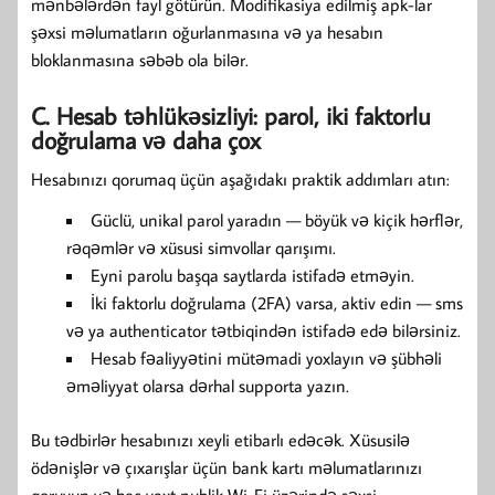
mənbələrdən fayl götürün. Modifikasiya edilmiş apk-lar
şəxsi məlumatların oğurlanmasına və ya hesabın
bloklanmasına səbəb ola bilər.
C. Hesab təhlükəsizliyi: parol, iki faktorlu
doğrulama və daha çox
Hesabınızı qorumaq üçün aşağıdakı praktik addımları atın:
Güclü, unikal parol yaradın — böyük və kiçik hərflər,
rəqəmlər və xüsusi simvollar qarışımı.
Eyni parolu başqa saytlarda istifadə etməyin.
İki faktorlu doğrulama (2FA) varsa, aktiv edin — sms
və ya authenticator tətbiqindən istifadə edə bilərsiniz.
Hesab fəaliyyətini mütəmadi yoxlayın və şübhəli
əməliyyat olarsa dərhal supporta yazın.
Bu tədbirlər hesabınızı xeyli etibarlı edəcək. Xüsusilə
ödənişlər və çıxarışlar üçün bank kartı məlumatlarınızı
qoruyun və heç vaxt publik Wi-Fi üzərində şəxsi