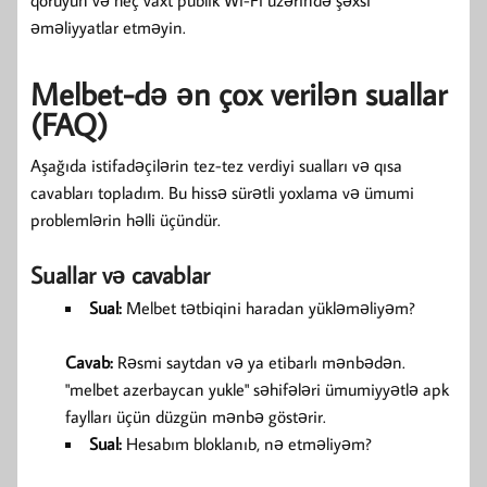
əməliyyatlar etməyin.
Melbet-də ən çox verilən suallar
(FAQ)
Aşağıda istifadəçilərin tez-tez verdiyi sualları və qısa
cavabları topladım. Bu hissə sürətli yoxlama və ümumi
problemlərin həlli üçündür.
Suallar və cavablar
Sual:
Melbet tətbiqini haradan yükləməliyəm?
Cavab:
Rəsmi saytdan və ya etibarlı mənbədən.
"melbet azerbaycan yukle" səhifələri ümumiyyətlə apk
faylları üçün düzgün mənbə göstərir.
Sual:
Hesabım bloklanıb, nə etməliyəm?