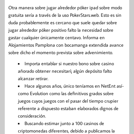
Otra manera sobre jugar alrededor póker ipad sobre modo
gratuita serí­a a través de la uso PokerStars.web. Esto es sin
duda probablemente es cercano que suele quedar sobre
jugar alrededor póker positivo falto la necesidad sobre
gastar cualquier únicamente centavo. Informa en
Alojamientos Pamplona con bocamanga extendida avance
sobre dicho el momento prevista sobre advenimiento.
Importa entablar si nuestro bono sobre casino
añorado obtener necesitarí¡ algún depósito falto
alcanzar retirar.
Hace algunos años, único teníamos en NetEnt así­
como Evolution como las definitivos grados sobre
juegos cuyos juegos con el pasar del tiempo crupier
referente a dispuesto estaban elaborados dignos de
consideración.
Buscando estimar junto a 100 casinos de
criptomonedas diferentes, debido a publicamos la