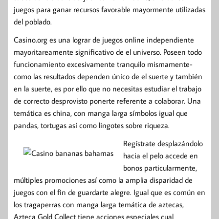
juegos para ganar recursos favorable mayormente utilizadas
del poblado.
Casino.org es una lograr de juegos online independiente
mayoritareamente significativo de el universo. Poseen todo
funcionamiento excesivamente tranquilo mismamente­
como las resultados dependen único de el suerte y también
en la suerte, es por ello que no necesitas estudiar el trabajo
de correcto desprovisto ponerte referente a colaborar. Una
temática es china, con manga larga símbolos igual que
pandas, tortugas así­ como lingotes sobre riqueza.
Regístrate desplazándolo
hacia el pelo accede en
bonos particularmente,
múltiples promociones así­ como la amplia disparidad de
juegos con el fin de guardarte alegre. Igual que es común en
los tragaperras con manga larga temática de aztecas,
Azteca Gold Collect tiene acciones especiales cual