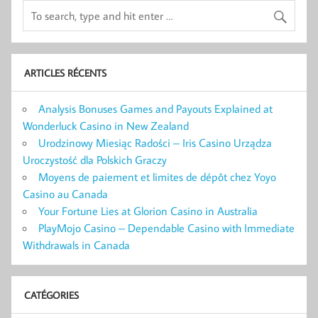
ARTICLES RÉCENTS
Analysis Bonuses Games and Payouts Explained at
Wonderluck Casino in New Zealand
Urodzinowy Miesiąc Radości – Iris Casino Urządza
Uroczystość dla Polskich Graczy
Moyens de paiement et limites de dépôt chez Yoyo
Casino au Canada
Your Fortune Lies at Glorion Casino in Australia
PlayMojo Casino – Dependable Casino with Immediate
Withdrawals in Canada
CATÉGORIES