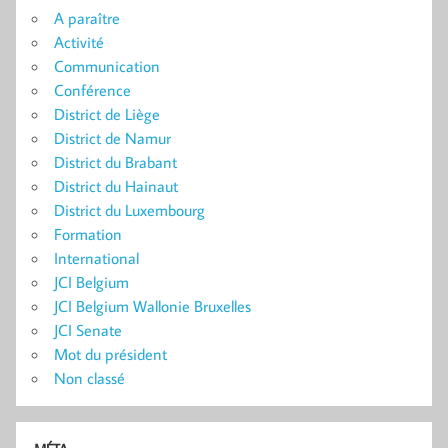
A paraître
Activité
Communication
Conférence
District de Liège
District de Namur
District du Brabant
District du Hainaut
District du Luxembourg
Formation
International
JCI Belgium
JCI Belgium Wallonie Bruxelles
JCI Senate
Mot du président
Non classé