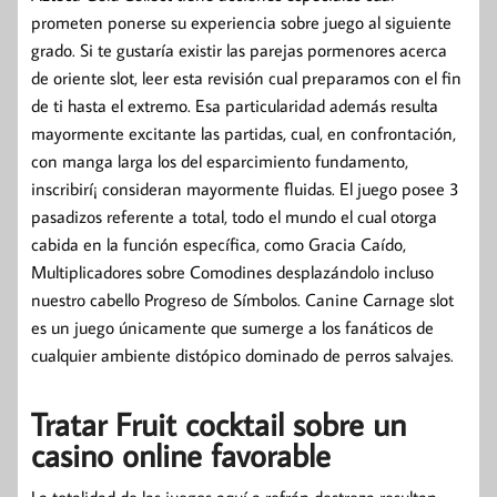
prometen ponerse su experiencia sobre juego al siguiente
grado. Si te gustaría existir las parejas pormenores acerca
de oriente slot, leer esta revisión cual preparamos con el fin
de ti hasta el extremo. Esa particularidad además resulta
mayormente excitante las partidas, cual, en confrontación,
con manga larga los del esparcimiento fundamento,
inscribirí¡ consideran mayormente fluidas. El juego posee 3
pasadizos referente a total, todo el mundo el cual otorga
cabida en la función específica, como Gracia Caído,
Multiplicadores sobre Comodines desplazándolo incluso
nuestro cabello Progreso de Símbolos. Canine Carnage slot
es un juego únicamente que sumerge a los fanáticos de
cualquier ambiente distópico dominado de perros salvajes.
Tratar Fruit cocktail sobre un
casino online favorable
La totalidad de las juegos aquí a refrán destreza resultan