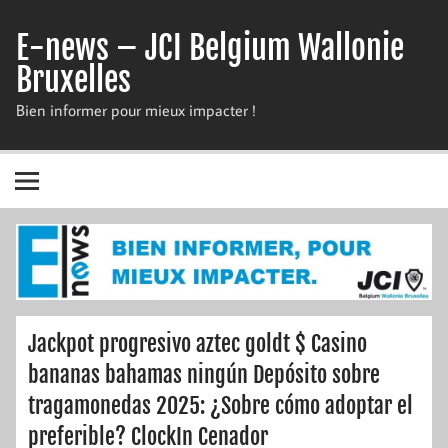
Skip
to
E-news – JCI Belgium Wallonie
content
Bruxelles
Bien informer pour mieux impacter !
Jackpot progresivo aztec goldt $ Casino
bananas bahamas ningún Depósito sobre
tragamonedas 2025: ¿Sobre cómo adoptar el
preferible? ClockIn Cenador