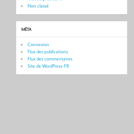
Non classé
MÉTA
Connexion
Flux des publications
Flux des commentaires
Site de WordPress-FR