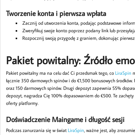
Tworzenie konta i pierwsza wpłata
Zacznij od utworzenia konta, podając podstawowe informacj
Zweryfikuj swoje konto poprzez podany link lub przesył
Rozpocznij swoją przygodę z graniem, dokonując pierwsze
Pakiet powitalny: Źródło emo
Pakiet powitalny ma na celu dać Ci przedsmak tego, co
LiraSpin
m
łącznie 350 darmowych spinów i do €1,500 bonusowych środków.
oraz 150 darmowych spinów. Drugi depozyt zapewnia 55% dopasow
depozyt, nagradza Cię 100% dopasowaniem do €500. Te zachęty s
oferty platformy.
Doświadczenie Maingame i długość sesji
Podczas zanurzania się w świat
LiraSpin
, ważne jest, aby zrozumie