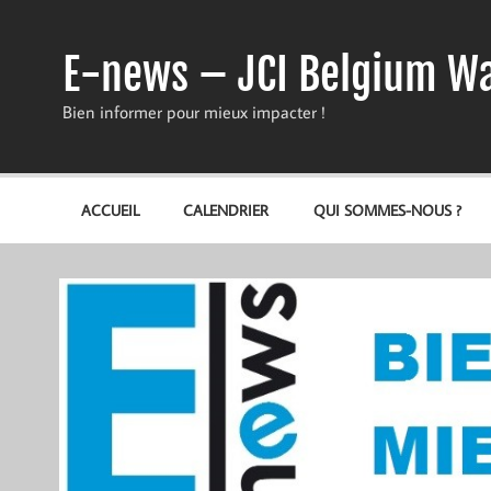
Skip
to
content
E-news – JCI Belgium Wa
Bien informer pour mieux impacter !
ACCUEIL
CALENDRIER
QUI SOMMES-NOUS ?