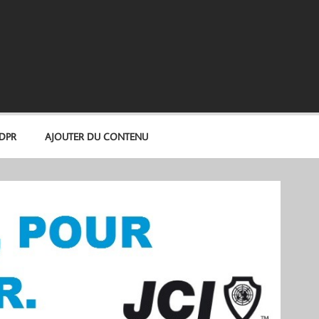
GDPR
AJOUTER DU CONTENU