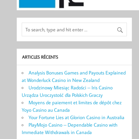
ARTICLES RÉCENTS
Analysis Bonuses Games and Payouts Explained
at Wonderluck Casino in New Zealand
Urodzinowy Miesiąc Radości – Iris Casino
Urządza Uroczystość dla Polskich Graczy
Moyens de paiement et limites de dépôt chez
Yoyo Casino au Canada
Your Fortune Lies at Glorion Casino in Australia
PlayMojo Casino – Dependable Casino with
Immediate Withdrawals in Canada