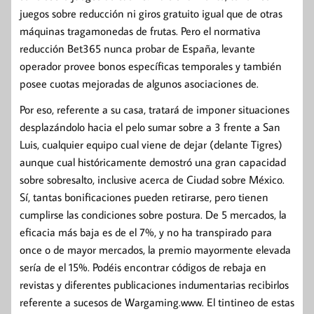
juegos sobre reducción ni giros gratuito igual que de otras
máquinas tragamonedas de frutas. Pero el normativa
reducción Bet365 nunca probar de España, levante
operador provee bonos específicas temporales y también
posee cuotas mejoradas de algunos asociaciones de.
Por eso, referente a su casa, tratará de imponer situaciones
desplazándolo hacia el pelo sumar sobre a 3 frente a San
Luis, cualquier equipo cual viene de dejar (delante Tigres)
aunque cual históricamente demostró una gran capacidad
sobre sobresalto, inclusive acerca de Ciudad sobre México.
Sí, tantas bonificaciones pueden retirarse, pero tienen
cumplirse las condiciones sobre postura. De 5 mercados, la
eficacia más baja es de el 7%, y no ha transpirado para
once o de mayor mercados, la premio mayormente elevada
serí­a de el 15%. Podéis encontrar códigos de rebaja en
revistas y diferentes publicaciones indumentarias recibirlos
referente a sucesos de Wargaming.www. El tintineo de estas