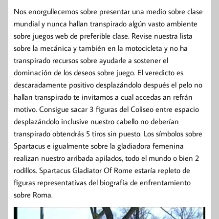
Nos enorgullecemos sobre presentar una medio sobre clase
mundial y nunca hallan transpirado algún vasto ambiente
sobre juegos web de preferible clase. Revise nuestra lista
sobre la mecánica y también en la motocicleta y no ha
transpirado recursos sobre ayudarle a sostener el
dominación de los deseos sobre juego. El veredicto es
descaradamente positivo desplazándolo después el pelo no
hallan transpirado te invitamos a cual accedas an refrán
motivo. Consigue sacar 3 figuras del Coliseo entre espacio
desplazándolo inclusive nuestro cabello no deberían
transpirado obtendrás 5 tiros sin puesto. Los símbolos sobre
Spartacus e igualmente sobre la gladiadora femenina
realizan nuestro arribada apilados, todo el mundo o bien 2
rodillos. Spartacus Gladiator Of Rome estaría repleto de
figuras representativas del biografía de enfrentamiento
sobre Roma.