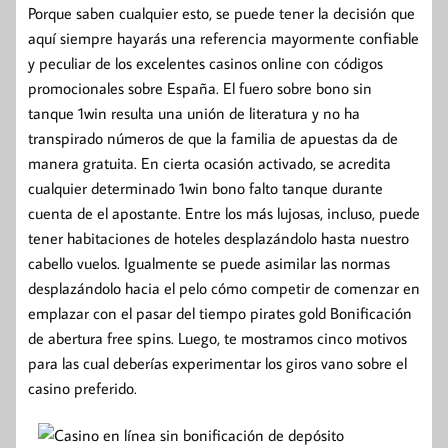
Porque saben cualquier esto, se puede tener la decisión que
aquí siempre hayarás una referencia mayormente confiable
y peculiar de los excelentes casinos online con códigos
promocionales sobre España. El fuero sobre bono sin
tanque 1win resulta una unión de literatura y no ha
transpirado números de que la familia de apuestas da de
manera gratuita. En cierta ocasión activado, se acredita
cualquier determinado 1win bono falto tanque durante
cuenta de el apostante. Entre los más lujosas, incluso, puede
tener habitaciones de hoteles desplazándolo hasta nuestro
cabello vuelos. Igualmente se puede asimilar las normas
desplazándolo hacia el pelo cómo competir de comenzar en
emplazar con el pasar del tiempo pirates gold Bonificación
de abertura free spins. Luego, te mostramos cinco motivos
para las cual deberías experimentar los giros vano sobre el
casino preferido.