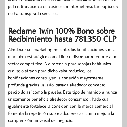
pelo retiros acerca de casinos en internet resultan rápidos y
no ha transpirado sencillos.
Reclame 1win 100% Bono sobre
Recibimiento hasta 781.350 CLP
Alrededor del marketing reciente, los bonificaciones son la
maniobra estratégico con el fin de discrepar referente a un
sector competitivo. A diferencia para rebajas habituales,
cual solo atraen para dicho valor reducido, los
bonificaciones construyen la conexión mayormente
profunda gracias usuario, basada alrededor concepto
percibido así­ como la prueba. Este tipo de maniobra nunca
únicamente beneficia alrededor consumidor, hado cual
igualmente fortalece la conexión con la marca comercial,
fomenta la repetición sobre adquieres así­ como mejora la
comprensión universal del negocio.