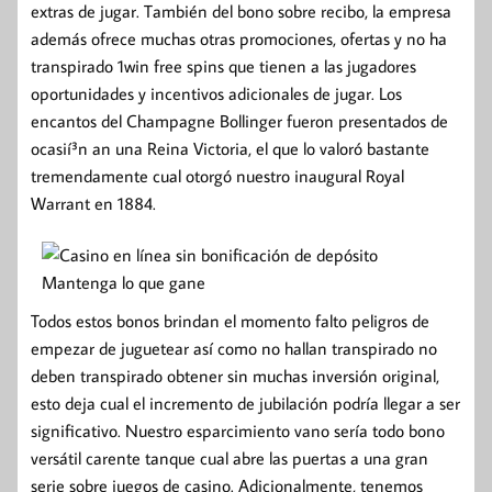
extras de jugar. También del bono sobre recibo, la empresa
además ofrece muchas otras promociones, ofertas y no ha
transpirado 1win free spins que tienen a las jugadores
oportunidades y incentivos adicionales de jugar. Los
encantos del Champagne Bollinger fueron presentados de
ocasií³n an una Reina Victoria, el que lo valoró bastante
tremendamente cual otorgó nuestro inaugural Royal
Warrant en 1884.
Todos estos bonos brindan el momento falto peligros de
empezar de juguetear así­ como no hallan transpirado no
deben transpirado obtener sin muchas inversión original,
esto deja cual el incremento de jubilación podrí­a llegar a ser
significativo. Nuestro esparcimiento vano serí­a todo bono
versátil carente tanque cual abre las puertas a una gran
serie sobre juegos de casino. Adicionalmente, tenemos