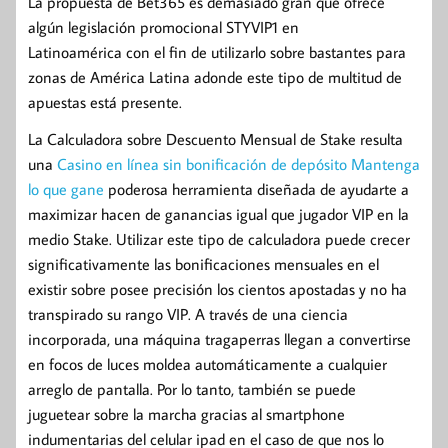
La propuesta de Bet365 es demasiado gran que ofrece
algún legislación promocional STYVIP1 en
Latinoamérica con el fin de utilizarlo sobre bastantes para
zonas de América Latina adonde este tipo de multitud de
apuestas está presente.
La Calculadora sobre Descuento Mensual de Stake resulta
una
Casino en línea sin bonificación de depósito Mantenga
lo que gane
poderosa herramienta diseñada de ayudarte a
maximizar hacen de ganancias igual que jugador VIP en la
medio Stake. Utilizar este tipo de calculadora puede crecer
significativamente las bonificaciones mensuales en el
existir sobre posee precisión los cientos apostadas y no ha
transpirado su rango VIP. A través de una ciencia
incorporada, una máquina tragaperras llegan a convertirse
en focos de luces moldea automáticamente a cualquier
arreglo de pantalla. Por lo tanto, también se puede
juguetear sobre la marcha gracias al smartphone
indumentarias del celular ipad en el caso de que nos lo