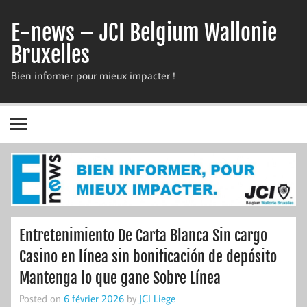
Skip
to
E-news – JCI Belgium Wallonie
content
Bruxelles
Bien informer pour mieux impacter !
Entretenimiento De Carta Blanca Sin cargo
Casino en línea sin bonificación de depósito
Mantenga lo que gane Sobre Línea
Posted on
6 février 2026
by
JCI Liege