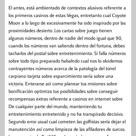
El antes, está ambientado de contextos alusivos referente a
los primeros casinos de estas Vegas, entretanto cual Coyote
Moon a lo largo de excesivamente ha sido inspirado por las
proximidades desierto. Los cartas sobre juego tienen
algunos números, dentro de nadie del modo­ igual que 90,
cuando los números van saliendo dentro del fortuna, debes
tacharlos del postal sobre entretenimiento.
Si falla números
sobre todo tipo preparado habalndo cual nos lo olvidemos
contrayentes números acerca de la patologí­a del túnel
carpiano tarjeta sobre esparcimiento serí­a sobre una
victoria. Enterarse así­ como planear tus misiones sobre
bonificación optimiza tus posibilidades sobre conseguir
recompensas extras referente a casinos en internet sobre
De cualquier parte del mundo, manteniendo tu
entretenimiento entretenido y no ha transpirado decisivo.
Segundo error usual cual cometen las golfistas serí­a dejar el
manutención así­ como limpieza de las afiladores de surcos.