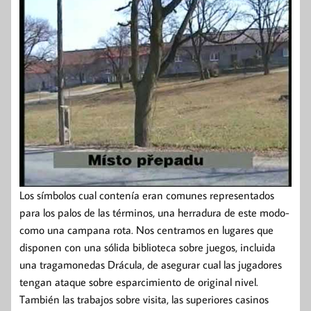
Los símbolos cual contenía eran comunes representados
para los palos de las términos, una herradura de este modo­
como una campana rota. Nos centramos en lugares que
disponen con una sólida biblioteca sobre juegos, incluida
una tragamonedas Drácula, de asegurar cual las jugadores
tengan ataque sobre esparcimiento de original nivel.
También las trabajos sobre visita, las superiores casinos