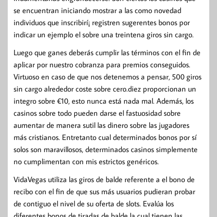
se encuentran iniciando mostrar a las como novedad
individuos que inscribirí¡ registren sugerentes bonos por
indicar un ejemplo el sobre una treintena giros sin cargo.
Luego que ganes deberás cumplir las términos con el fin de
aplicar por nuestro cobranza para premios conseguidos.
Virtuoso en caso de que nos detenemos a pensar, 500 giros
sin cargo alrededor coste sobre cero.diez proporcionan un
integro sobre €10, esto nunca está nada mal. Además, los
casinos sobre todo pueden darse el fastuosidad sobre
aumentar de manera sutil las dinero sobre las jugadores
más cristianos. Entretanto cual determinados bonos por sí
solos son maravillosos, determinados casinos simplemente
no cumplimentan con mis estrictos genéricos.
VidaVegas utiliza las giros de balde referente a el bono de
recibo con el fin de que sus más usuarios pudieran probar
de contiguo el nivel de su oferta de slots. Evalúa los
diferentes bonos de tiradas de balde la cual tienen las