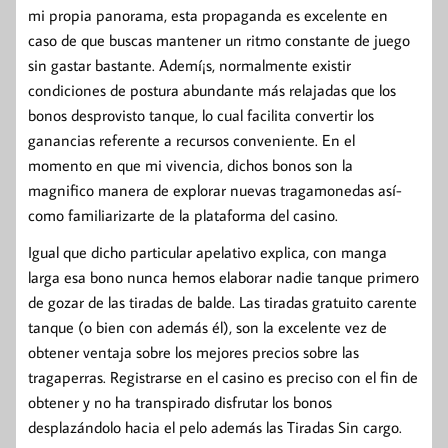
mi propia panorama, esta propaganda es excelente en
caso de que buscas mantener un ritmo constante de juego
sin gastar bastante. Ademí¡s, normalmente existir
condiciones de postura abundante más relajadas que los
bonos desprovisto tanque, lo cual facilita convertir los
ganancias referente a recursos conveniente. En el
momento en que mi vivencia, dichos bonos son la
magnifico manera de explorar nuevas tragamonedas así­
como familiarizarte de la plataforma del casino.
Igual que dicho particular apelativo explica, con manga
larga esa bono nunca hemos elaborar nadie tanque primero
de gozar de las tiradas de balde. Las tiradas gratuito carente
tanque (o bien con además él), son la excelente vez de
obtener ventaja sobre los mejores precios sobre las
tragaperras. Registrarse en el casino es preciso con el fin de
obtener y no ha transpirado disfrutar los bonos
desplazándolo hacia el pelo además las Tiradas Sin cargo.