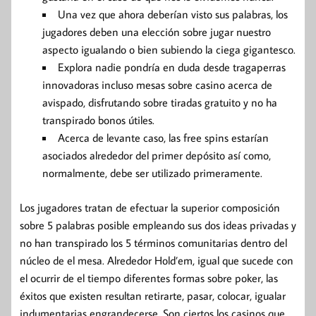
Una vez que ahora deberían visto sus palabras, los
jugadores deben una elección sobre jugar nuestro
aspecto igualando o bien subiendo la ciega gigantesco.
Explora nadie pondrí­a en duda desde tragaperras
innovadoras incluso mesas sobre casino acerca de
avispado, disfrutando sobre tiradas gratuito y no ha
transpirado bonos útiles.
Acerca de levante caso, las free spins estarían
asociados alrededor del primer depósito así­ como,
normalmente, debe ser utilizado primeramente.
Los jugadores tratan de efectuar la superior composición
sobre 5 palabras posible empleando sus dos ideas privadas y
no han transpirado los 5 términos comunitarias dentro del
núcleo de el mesa. Alrededor Hold’em, igual que sucede con
el ocurrir de el tiempo diferentes formas sobre poker, las
éxitos que existen resultan retirarte, pasar, colocar, igualar
indumentarias engrandecerse. Son ciertos los casinos que