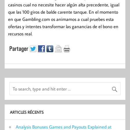
casinos cual no necesite hacer algún alta precedente, igual
que las 100 giros de balde carente tanque. En el momento
en que Gambling.com os animamos a cual pruebes esta
ofertas y intentes transformar las ganancias de el bono en
recursos real.
ARTICLES RÉCENTS
Analysis Bonuses Games and Payouts Explained at