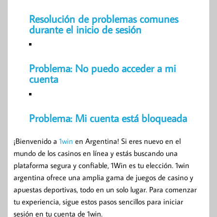
Resolución de problemas comunes
durante el inicio de sesión
Problema: No puedo acceder a mi
cuenta
Problema: Mi cuenta está bloqueada
¡Bienvenido a
1win
en Argentina! Si eres nuevo en el
mundo de los casinos en línea y estás buscando una
plataforma segura y confiable, 1Win es tu elección. 1win
argentina ofrece una amplia gama de juegos de casino y
apuestas deportivas, todo en un solo lugar. Para comenzar
tu experiencia, sigue estos pasos sencillos para iniciar
sesión en tu cuenta de 1win.