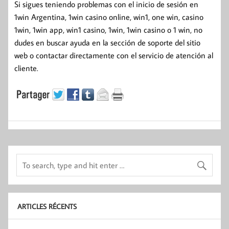
Si sigues teniendo problemas con el inicio de sesión en
1win Argentina, 1win casino online, win1, one win, casino
1win, 1win app, win1 casino, 1win, 1win casino o 1 win, no
dudes en buscar ayuda en la sección de soporte del sitio
web o contactar directamente con el servicio de atención al
cliente.
ARTICLES RÉCENTS