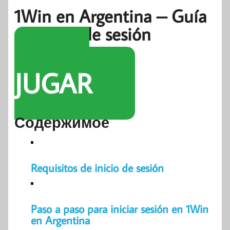
1Win en Argentina – Guía
de inicio de sesión
JUGAR
Содержимое
Requisitos de inicio de sesión
Paso a paso para iniciar sesión en 1Win
en Argentina