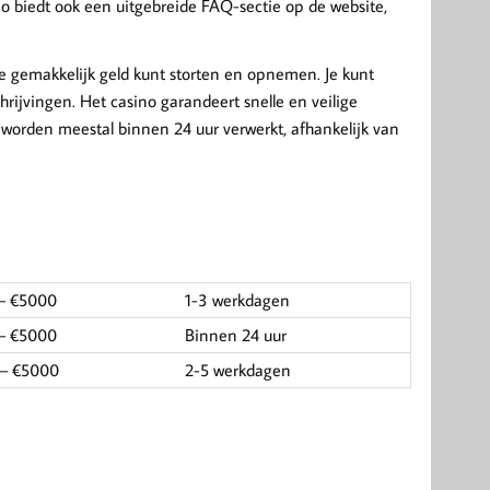
o biedt ook een uitgebreide FAQ-sectie op de website,
e gemakkelijk geld kunt storten en opnemen. Je kunt
rijvingen. Het casino garandeert snelle en veilige
n worden meestal binnen 24 uur verwerkt, afhankelijk van
– €5000
1-3 werkdagen
– €5000
Binnen 24 uur
– €5000
2-5 werkdagen