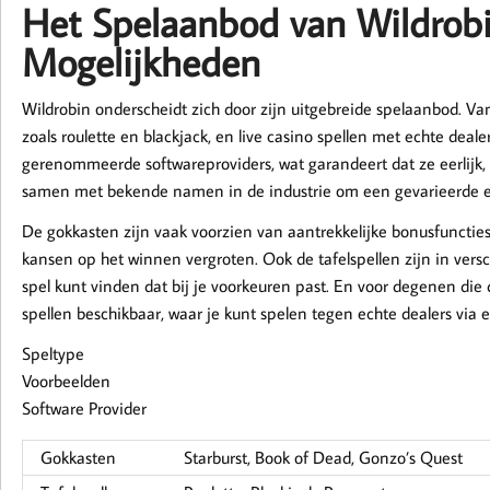
Het Spelaanbod van Wildrobi
Mogelijkheden
Wildrobin onderscheidt zich door zijn uitgebreide spelaanbod. Van
zoals roulette en blackjack, en live casino spellen met echte dealer
gerenommeerde softwareproviders, wat garandeert dat ze eerlijk, 
samen met bekende namen in de industrie om een gevarieerde e
De gokkasten zijn vaak voorzien van aantrekkelijke bonusfuncties, 
kansen op het winnen vergroten. Ook de tafelspellen zijn in versc
spel kunt vinden dat bij je voorkeuren past. En voor degenen die d
spellen beschikbaar, waar je kunt spelen tegen echte dealers via e
Speltype
Voorbeelden
Software Provider
Gokkasten
Starburst, Book of Dead, Gonzo’s Quest