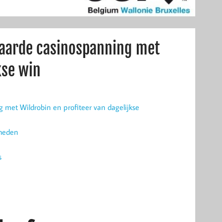
naarde casinospanning met
kse win
 met Wildrobin en profiteer van dagelijkse
kheden
s