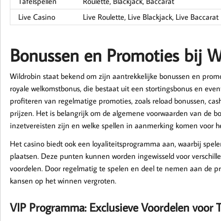
Tafelspellen
Roulette, Blackjack, Baccarat
Live Casino
Live Roulette, Live Blackjack, Live Baccarat
Bonussen en Promoties bij W
Wildrobin staat bekend om zijn aantrekkelijke bonussen en pro
royale welkomstbonus, die bestaat uit een stortingsbonus en even
profiteren van regelmatige promoties, zoals reload bonussen, ca
prijzen. Het is belangrijk om de algemene voorwaarden van de bon
inzetvereisten zijn en welke spellen in aanmerking komen voor h
Het casino biedt ook een loyaliteitsprogramma aan, waarbij spele
plaatsen. Deze punten kunnen worden ingewisseld voor verschille
voordelen. Door regelmatig te spelen en deel te nemen aan de pro
kansen op het winnen vergroten.
VIP Programma: Exclusieve Voordelen voor 