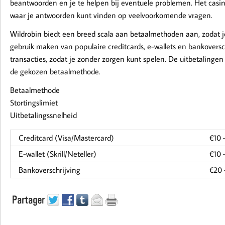
beantwoorden en je te helpen bij eventuele problemen. Het casin
waar je antwoorden kunt vinden op veelvoorkomende vragen.
Wildrobin biedt een breed scala aan betaalmethoden aan, zodat j
gebruik maken van populaire creditcards, e-wallets en bankoversch
transacties, zodat je zonder zorgen kunt spelen. De uitbetalinge
de gekozen betaalmethode.
Betaalmethode
Stortingslimiet
Uitbetalingssnelheid
Creditcard (Visa/Mastercard)
€10 
E-wallet (Skrill/Neteller)
€10 
Bankoverschrijving
€20 