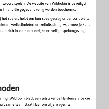
antwoord spelen. De website van Wildrobin is beveiligd
en financiële gegevens veilig worden beschermd.
j het spelers helpt om hun speelgedrag onder controle te
mieten, verlieslimieten en zelfuitsluiting, waarmee je kunt
 zet zich in voor een eerlijke en veilige spelomgeving,
thoden
aring. Wildrobin biedt een uitstekende klantenservice die
ehulpzame team staat klaar om al je vragen te