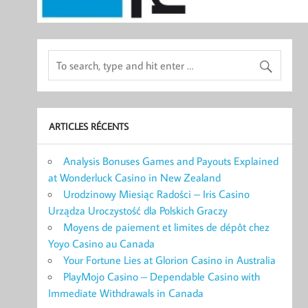
ARTICLES RÉCENTS
Analysis Bonuses Games and Payouts Explained
at Wonderluck Casino in New Zealand
Urodzinowy Miesiąc Radości – Iris Casino
Urządza Uroczystość dla Polskich Graczy
Moyens de paiement et limites de dépôt chez
Yoyo Casino au Canada
Your Fortune Lies at Glorion Casino in Australia
PlayMojo Casino – Dependable Casino with
Immediate Withdrawals in Canada