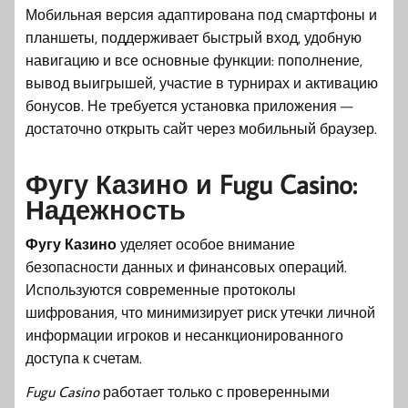
Мобильная версия адаптирована под смартфоны и
планшеты, поддерживает быстрый вход, удобную
навигацию и все основные функции: пополнение,
вывод выигрышей, участие в турнирах и активацию
бонусов. Не требуется установка приложения —
достаточно открыть сайт через мобильный браузер.
Фугу Казино и Fugu Casino:
Надежность
Фугу Казино
уделяет особое внимание
безопасности данных и финансовых операций.
Используются современные протоколы
шифрования, что минимизирует риск утечки личной
информации игроков и несанкционированного
доступа к счетам.
Fugu Casino
работает только с проверенными