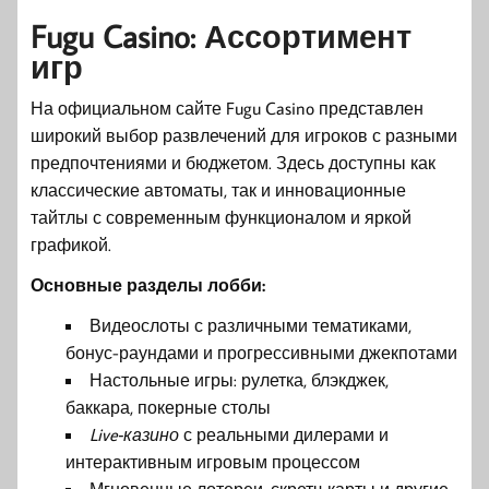
Fugu Casino: Ассортимент
игр
На официальном сайте Fugu Casino представлен
широкий выбор развлечений для игроков с разными
предпочтениями и бюджетом. Здесь доступны как
классические автоматы, так и инновационные
тайтлы с современным функционалом и яркой
графикой.
Основные разделы лобби:
Видеослоты с различными тематиками,
бонус-раундами и прогрессивными джекпотами
Настольные игры: рулетка, блэкджек,
баккара, покерные столы
Live‑казино
с реальными дилерами и
интерактивным игровым процессом
Мгновенные лотереи, скретч‑карты и другие