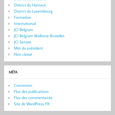
District du Hainaut
District du Luxembourg
Formation
International
JCI Belgium
JCI Belgium Wallonie Bruxelles
JCI Senate
Mot du président
Non classé
MÉTA
Connexion
Flux des publications
Flux des commentaires
Site de WordPress-FR