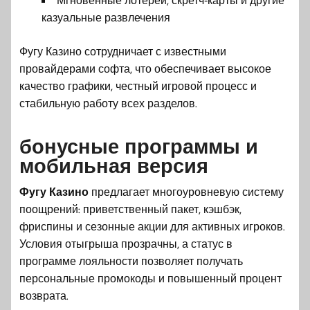
казуальные развлечения
Фугу Казино сотрудничает с известными
провайдерами софта, что обеспечивает высокое
качество графики, честный игровой процесс и
стабильную работу всех разделов.
бонусные программы и
мобильная версия
Фугу Казино
предлагает многоуровневую систему
поощрений: приветственный пакет, кэшбэк,
фриспины и сезонные акции для активных игроков.
Условия отыгрыша прозрачны, а статус в
программе лояльности позволяет получать
персональные промокоды и повышенный процент
возврата.