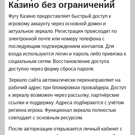
Казино без ограничений
Фугу Казино предоставляет быстрый доступ к
игровому аккаунту через основной домен и
актуальное зеркало. Регистрация происходит по
электронной почте или номеру телефона с
последующим подтверждением контактов. Для
входа используются логин и пароль либо привязка к
социальным сетям. Восстановление доступа
доступно через форму сброса пароля.
Зеркало сайта автоматически перенаправляет на
рабочий адрес при блокировках провайдера. Доступ
к зеркалу возможен через рассылку, партнёрские
ссылки и поддержку. Адреса подбираются с учётом
региона игрока. Функционал зеркала полностью
совпадает с основным ресурсом.
После авторизации открывается личный кабинет с