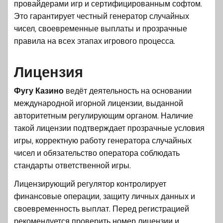
провайдерами игр и сертифицированным софтом.
Это гарантирует честный генератор случайных
чисел, своевременные выплаты и прозрачные
правила на всех этапах игрового процесса.
Лицензия
Фугу Казино
ведёт деятельность на основании
международной игорной лицензии, выданной
авторитетным регулирующим органом. Наличие
такой лицензии подтверждает прозрачные условия
игры, корректную работу генератора случайных
чисел и обязательство оператора соблюдать
стандарты ответственной игры.
Лицензирующий регулятор контролирует
финансовые операции, защиту личных данных и
своевременность выплат. Перед регистрацией
рекомендуется проверить номер лицензии и