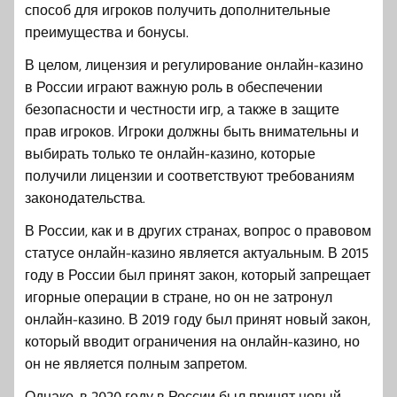
способ для игроков получить дополнительные
преимущества и бонусы.
В целом, лицензия и регулирование онлайн-казино
в России играют важную роль в обеспечении
безопасности и честности игр, а также в защите
прав игроков. Игроки должны быть внимательны и
выбирать только те онлайн-казино, которые
получили лицензии и соответствуют требованиям
законодательства.
В России, как и в других странах, вопрос о правовом
статусе онлайн-казино является актуальным. В 2015
году в России был принят закон, который запрещает
игорные операции в стране, но он не затронул
онлайн-казино. В 2019 году был принят новый закон,
который вводит ограничения на онлайн-казино, но
он не является полным запретом.
Однако, в 2020 году в России был принят новый