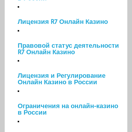
Лицензия R7 Онлайн Казино
Правовой статус деятельности
R7 Онлайн Казино
Лицензия и Регулирование
Онлайн Казино в России
Ограничения на онлайн-казино
в России