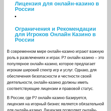
Лицензия для онлайн-казино в
России
Ограничения и Рекомендации
для Игроков Онлайн Казино в
России
В современном мире онлайн-казино играют важную
роль в развлечениях и играх. Р7 онлайн казино – это
популярное онлайн-казино, которое предлагает
игрокам широкий спектр игр и услуг. Однако, для
обеспечения безопасности и честности своей
деятельности, онлайн-казино должны иметь
соответствующие лицензии и правовой статус.
В России, где Р7 онлайн казино базируется,
лицензия на игорный бизнес является обязательной
для онлайн-казино. Лицензия позволяет онлайн-