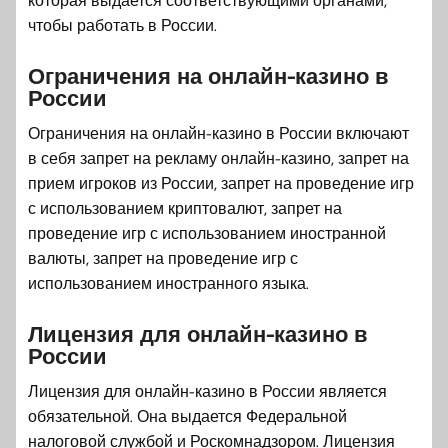
которая выдается соответствующими органами,
чтобы работать в России.
Ограничения на онлайн-казино в
России
Ограничения на онлайн-казино в России включают
в себя запрет на рекламу онлайн-казино, запрет на
прием игроков из России, запрет на проведение игр
с использованием криптовалют, запрет на
проведение игр с использованием иностранной
валюты, запрет на проведение игр с
использованием иностранного языка.
Лицензия для онлайн-казино в
России
Лицензия для онлайн-казино в России является
обязательной. Она выдается Федеральной
налоговой службой и Роскомнадзором. Лицензия