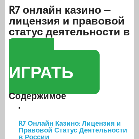
R7 онлайн казино –
лицензия и правовой
статус деятельности в
России
ИГРАТЬ
Содержимое
R7 Онлайн Казино: Лицензия и
Правовой Статус Деятельности
в России