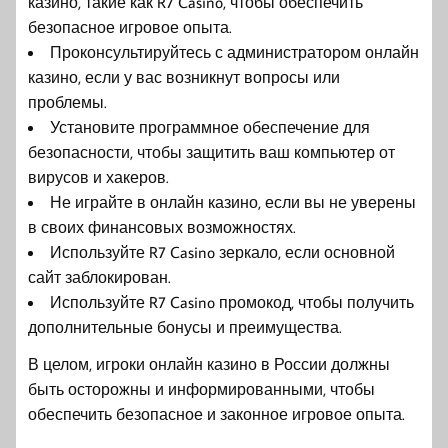
казино, такие как R7 Casino, чтобы обеспечить
безопасное игровое опыта.
Проконсультируйтесь с администратором онлайн
казино, если у вас возникнут вопросы или
проблемы.
Установите программное обеспечение для
безопасности, чтобы защитить ваш компьютер от
вирусов и хакеров.
Не играйте в онлайн казино, если вы не уверены
в своих финансовых возможностях.
Используйте R7 Casino зеркало, если основной
сайт заблокирован.
Используйте R7 Casino промокод, чтобы получить
дополнительные бонусы и преимущества.
В целом, игроки онлайн казино в России должны
быть осторожны и информированными, чтобы
обеспечить безопасное и законное игровое опыта.