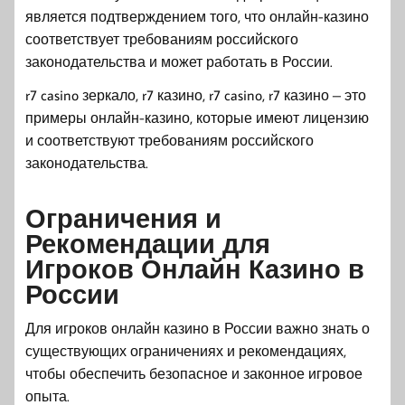
является подтверждением того, что онлайн-казино
соответствует требованиям российского
законодательства и может работать в России.
r7 casino зеркало, r7 казино, r7 casino, r7 казино – это
примеры онлайн-казино, которые имеют лицензию
и соответствуют требованиям российского
законодательства.
Ограничения и
Рекомендации для
Игроков Онлайн Казино в
России
Для игроков онлайн казино в России важно знать о
существующих ограничениях и рекомендациях,
чтобы обеспечить безопасное и законное игровое
опыта.