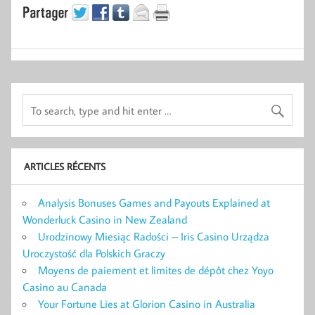
ARTICLES RÉCENTS
Analysis Bonuses Games and Payouts Explained at
Wonderluck Casino in New Zealand
Urodzinowy Miesiąc Radości – Iris Casino Urządza
Uroczystość dla Polskich Graczy
Moyens de paiement et limites de dépôt chez Yoyo
Casino au Canada
Your Fortune Lies at Glorion Casino in Australia