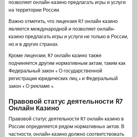
позволяет онлайн-казино предлагать игры и услуги
на территории России.
Важно отметить, что лицензия R7 онлайн казино
является международной и позволяет онлайн-
казино предлагать игры и услуги не только в России,
но и в других странах.
Кроме лицензии, R7 онлайн казино также
подчиняется другим нормативным актам, таким как
Федеральный закон « О государственной
регистрации юридических лиц » и Федеральный
закон « О рекламе ».
Правовой статус деятельности R7
Онлайн Казино
Правовой статус деятельности R7 онлайн казино в
России определяется рядом нормативных актов. В
частности, онлайн-казино должно соответствовать