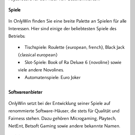
Spiele
In OnlyWin finden Sie eine breite Palette an Spielen für alle
Interessen. Hier sind einige der beliebtesten Spiele des
Betriebs:
Tischspiele: Roulette (european, french), Black Jack
(classical european)
Slot-Spiele: Book of Ra Deluxe 6 (novoline) sowie
viele andere Novolines.
Automatenspiele: Euro Joker
Softwareanbieter
OnlyWin setzt bei der Entwicklung seiner Spiele auf
renommierte Software-Häuser, die stets für Qualität und
Fairness stehen. Dazu gehören Microgaming, Playtech,
NetEnt, Betsoft Gaming sowie andere bekannte Namen.