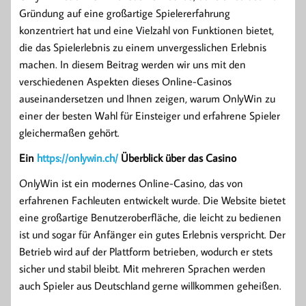
Gründung auf eine großartige Spielererfahrung
konzentriert hat und eine Vielzahl von Funktionen bietet,
die das Spielerlebnis zu einem unvergesslichen Erlebnis
machen. In diesem Beitrag werden wir uns mit den
verschiedenen Aspekten dieses Online-Casinos
auseinandersetzen und Ihnen zeigen, warum OnlyWin zu
einer der besten Wahl für Einsteiger und erfahrene Spieler
gleichermaßen gehört.
Ein
https://onlywin.ch/
Überblick über das Casino
OnlyWin ist ein modernes Online-Casino, das von
erfahrenen Fachleuten entwickelt wurde. Die Website bietet
eine großartige Benutzeroberfläche, die leicht zu bedienen
ist und sogar für Anfänger ein gutes Erlebnis verspricht. Der
Betrieb wird auf der Plattform betrieben, wodurch er stets
sicher und stabil bleibt. Mit mehreren Sprachen werden
auch Spieler aus Deutschland gerne willkommen geheißen.