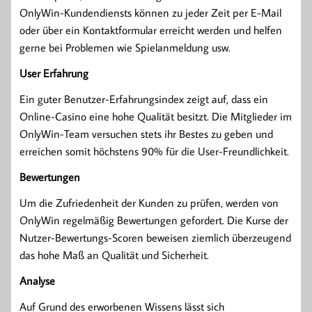
OnlyWin-Kundendiensts können zu jeder Zeit per E-Mail
oder über ein Kontaktformular erreicht werden und helfen
gerne bei Problemen wie Spielanmeldung usw.
User Erfahrung
Ein guter Benutzer-Erfahrungsindex zeigt auf, dass ein
Online-Casino eine hohe Qualität besitzt. Die Mitglieder im
OnlyWin-Team versuchen stets ihr Bestes zu geben und
erreichen somit höchstens 90% für die User-Freundlichkeit.
Bewertungen
Um die Zufriedenheit der Kunden zu prüfen, werden von
OnlyWin regelmäßig Bewertungen gefordert. Die Kurse der
Nutzer-Bewertungs-Scoren beweisen ziemlich überzeugend
das hohe Maß an Qualität und Sicherheit.
Analyse
Auf Grund des erworbenen Wissens lässt sich