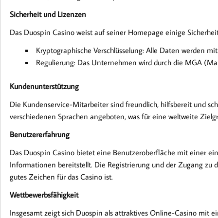
Sicherheit und Lizenzen
Das Duospin Casino weist auf seiner Homepage einige Sicherheit
Kryptographische Verschlüsselung: Alle Daten werden mit
Regulierung: Das Unternehmen wird durch die MGA (Mal
Kundenunterstützung
Die Kundenservice-Mitarbeiter sind freundlich, hilfsbereit und s
verschiedenen Sprachen angeboten, was für eine weltweite Zielgru
Benutzererfahrung
Das Duospin Casino bietet eine Benutzeroberfläche mit einer ei
Informationen bereitstellt. Die Registrierung und der Zugang zu 
gutes Zeichen für das Casino ist.
Wettbewerbsfähigkeit
Insgesamt zeigt sich Duospin als attraktives Online-Casino mit ei