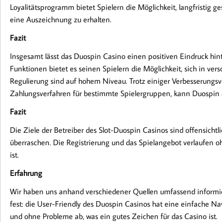
Loyalitätsprogramm bietet Spielern die Möglichkeit, langfristig 
eine Auszeichnung zu erhalten.
Fazit
Insgesamt lässt das Duospin Casino einen positiven Eindruck hint
Funktionen bietet es seinen Spielern die Möglichkeit, sich in ve
Regulierung sind auf hohem Niveau. Trotz einiger Verbesserungsv
Zahlungsverfahren für bestimmte Spielergruppen, kann Duospin a
Fazit
Die Ziele der Betreiber des Slot-Duospin Casinos sind offensichtli
überraschen. Die Registrierung und das Spielangebot verlaufen oh
ist.
Erfahrung
Wir haben uns anhand verschiedener Quellen umfassend informiert
fest: die User-Friendly des Duospin Casinos hat eine einfache Navi
und ohne Probleme ab, was ein gutes Zeichen für das Casino ist.