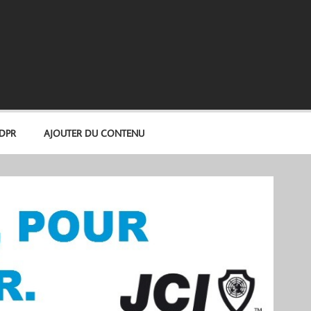
GDPR
AJOUTER DU CONTENU