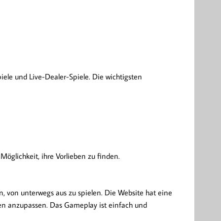
piele und Live-Dealer-Spiele. Die wichtigsten
 Möglichkeit, ihre Vorlieben zu finden.
n, von unterwegs aus zu spielen. Die Website hat eine
ßen anzupassen. Das Gameplay ist einfach und