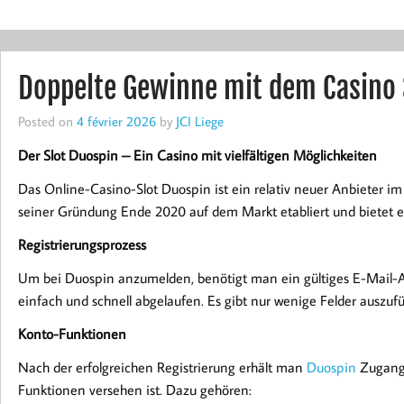
Doppelte Gewinne mit dem Casino S
Posted on
4 février 2026
by
JCI Liege
Der Slot Duospin – Ein Casino mit vielfältigen Möglichkeiten
Das Online-Casino-Slot Duospin ist ein relativ neuer Anbieter im 
seiner Gründung Ende 2020 auf dem Markt etabliert und bietet ei
Registrierungsprozess
Um bei Duospin anzumelden, benötigt man ein gültiges E-Mail-Ad
einfach und schnell abgelaufen. Es gibt nur wenige Felder auszufü
Konto-Funktionen
Nach der erfolgreichen Registrierung erhält man
Duospin
Zugang 
Funktionen versehen ist. Dazu gehören: