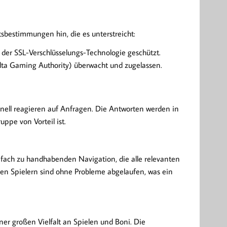
sbestimmungen hin, die es unterstreicht:
 der SSL-Verschlüsselungs-Technologie geschützt.
ta Gaming Authority) überwacht und zugelassen.
chnell reagieren auf Anfragen. Die Antworten werden in
ppe von Vorteil ist.
nfach zu handhabenden Navigation, die alle relevanten
den Spielern sind ohne Probleme abgelaufen, was ein
ner großen Vielfalt an Spielen und Boni. Die