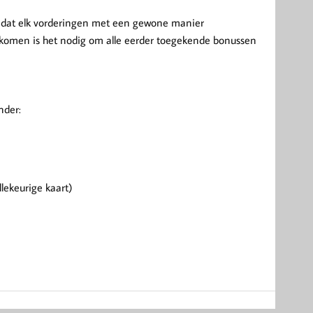
nt dat elk vorderingen met een gewone manier
omen is het nodig om alle eerder toegekende bonussen
nder:
llekeurige kaart)