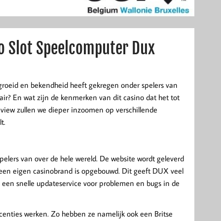
o Slot Speelcomputer Dux
egroeid en bekendheid heeft gekregen onder spelers van
ir? En wat zijn de kenmerken van dit casino dat het tot
iew zullen we dieper inzoomen op verschillende
t.
pelers van over de hele wereld. De website wordt geleverd
en eigen casinobrand is opgebouwd. Dit geeft DUX veel
ls een snelle updateservice voor problemen en bugs in de
licenties werken. Zo hebben ze namelijk ook een Britse