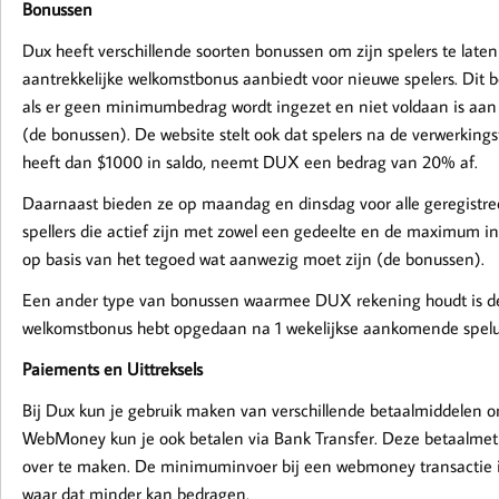
Bonussen
Dux heeft verschillende soorten bonussen om zijn spelers te late
aantrekkelijke welkomstbonus aanbiedt voor nieuwe spelers. Dit 
als er geen minimumbedrag wordt ingezet en niet voldaan is aan
(de bonussen). De website stelt ook dat spelers na de verwerking
heeft dan $1000 in saldo, neemt DUX een bedrag van 20% af.
Daarnaast bieden ze op maandag en dinsdag voor alle geregistreer
spellers die actief zijn met zowel een gedeelte en de maximum i
op basis van het tegoed wat aanwezig moet zijn (de bonussen).
Een ander type van bonussen waarmee DUX rekening houdt is de lo
welkomstbonus hebt opgedaan na 1 wekelijkse aankomende spelu
Paiements en Uittreksels
Bij Dux kun je gebruik maken van verschillende betaalmiddelen o
WebMoney kun je ook betalen via Bank Transfer. Deze betaalmet
over te maken. De minimuminvoer bij een webmoney transactie is
waar dat minder kan bedragen.