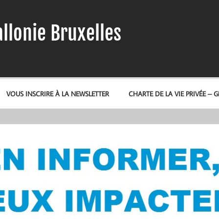
llonie Bruxelles
VOUS INSCRIRE À LA NEWSLETTER
CHARTE DE LA VIE PRIVÉE – 