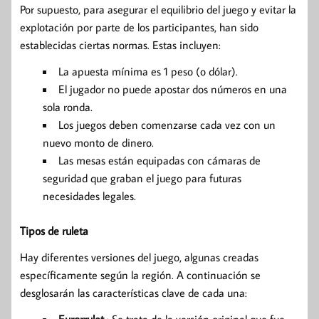
Por supuesto, para asegurar el equilibrio del juego y evitar la
explotación por parte de los participantes, han sido
establecidas ciertas normas. Estas incluyen:
La apuesta mínima es 1 peso (o dólar).
El jugador no puede apostar dos números en una
sola ronda.
Los juegos deben comenzarse cada vez con un
nuevo monto de dinero.
Las mesas están equipadas con cámaras de
seguridad que graban el juego para futuras
necesidades legales.
Tipos de ruleta
Hay diferentes versiones del juego, algunas creadas
específicamente según la región. A continuación se
desglosarán las características clave de cada una: