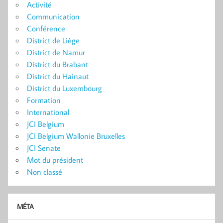
Activité
Communication
Conférence
District de Liège
District de Namur
District du Brabant
District du Hainaut
District du Luxembourg
Formation
International
JCI Belgium
JCI Belgium Wallonie Bruxelles
JCI Senate
Mot du président
Non classé
MÉTA