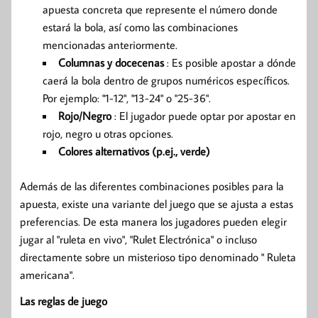
apuesta concreta que represente el número donde
estará la bola, así como las combinaciones
mencionadas anteriormente.
Columnas y docecenas
: Es posible apostar a dónde
caerá la bola dentro de grupos numéricos específicos.
Por ejemplo: "1-12", "13-24" o "25-36".
Rojo/Negro
: El jugador puede optar por apostar en
rojo, negro u otras opciones.
Colores alternativos (p.ej., verde)
Además de las diferentes combinaciones posibles para la
apuesta, existe una variante del juego que se ajusta a estas
preferencias. De esta manera los jugadores pueden elegir
jugar al "ruleta en vivo", "Rulet Electrónica" o incluso
directamente sobre un misterioso tipo denominado " Ruleta
americana".
Las reglas de juego