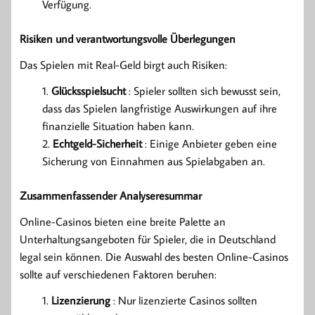
Verfügung.
Risiken und verantwortungsvolle Überlegungen
Das Spielen mit Real-Geld birgt auch Risiken:
Glücksspielsucht
: Spieler sollten sich bewusst sein,
dass das Spielen langfristige Auswirkungen auf ihre
finanzielle Situation haben kann.
Echtgeld-Sicherheit
: Einige Anbieter geben eine
Sicherung von Einnahmen aus Spielabgaben an.
Zusammenfassender Analyseresummar
Online-Casinos bieten eine breite Palette an
Unterhaltungsangeboten für Spieler, die in Deutschland
legal sein können. Die Auswahl des besten Online-Casinos
sollte auf verschiedenen Faktoren beruhen:
Lizenzierung
: Nur lizenzierte Casinos sollten