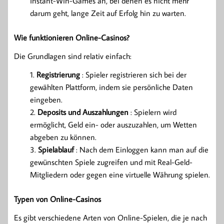
Instant-Win-Games an, bei denen es nicht mehr
darum geht, lange Zeit auf Erfolg hin zu warten.
Wie funktionieren Online-Casinos?
Die Grundlagen sind relativ einfach:
Registrierung
: Spieler registrieren sich bei der
gewählten Plattform, indem sie persönliche Daten
eingeben.
Deposits und Auszahlungen
: Spielern wird
ermöglicht, Geld ein- oder auszuzahlen, um Wetten
abgeben zu können.
Spielablauf
: Nach dem Einloggen kann man auf die
gewünschten Spiele zugreifen und mit Real-Geld-
Mitgliedern oder gegen eine virtuelle Währung spielen.
Typen von Online-Casinos
Es gibt verschiedene Arten von Online-Spielen, die je nach