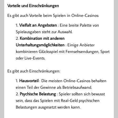
Vorteile und Einschränkungen
Es gibt auch Vorteile beim Spielen in Online-Casinos:
Vielfalt an Angeboten
: Eine breite Palette von
Spielausgaben steht zur Auswahl.
Kombination mit anderen
Unterhaltungsmöglichkeiten
: Einige Anbieter
kombinieren Glücksspiel mit Fernsehsendungen, Sport
oder Live-Events.
Es gibt auch Einschränkungen:
Hausvorteil
: Die meisten Online-Casinos behalten
einen Teil der Gewinne als Betriebsaufwand.
Psychische Belastung
: Spieler sollten sich bewusst
sein, dass das Spielen mit Real-Geld psychischen
Belastungen ausgesetzt werden kann.