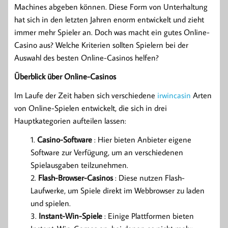
Machines abgeben können. Diese Form von Unterhaltung
hat sich in den letzten Jahren enorm entwickelt und zieht
immer mehr Spieler an. Doch was macht ein gutes Online-
Casino aus? Welche Kriterien sollten Spielern bei der
Auswahl des besten Online-Casinos helfen?
Überblick über Online-Casinos
Im Laufe der Zeit haben sich verschiedene
irwincasin
Arten
von Online-Spielen entwickelt, die sich in drei
Hauptkategorien aufteilen lassen:
Casino-Software
: Hier bieten Anbieter eigene
Software zur Verfügung, um an verschiedenen
Spielausgaben teilzunehmen.
Flash-Browser-Casinos
: Diese nutzen Flash-
Laufwerke, um Spiele direkt im Webbrowser zu laden
und spielen.
Instant-Win-Spiele
: Einige Plattformen bieten