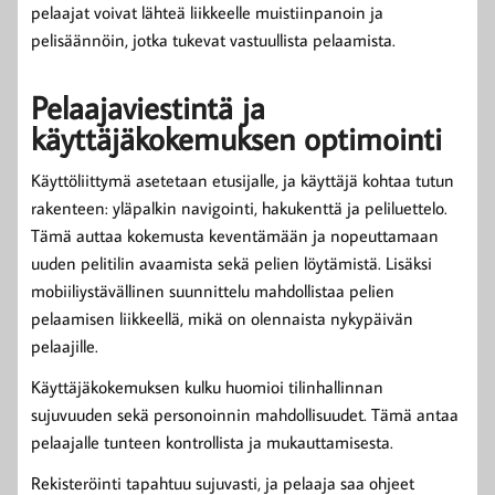
pelaajat voivat lähteä liikkeelle muistiinpanoin ja
pelisäännöin, jotka tukevat vastuullista pelaamista.
Pelaajaviestintä ja
käyttäjäkokemuksen optimointi
Käyttöliittymä asetetaan etusijalle, ja käyttäjä kohtaa tutun
rakenteen: yläpalkin navigointi, hakukenttä ja peliluettelo.
Tämä auttaa kokemusta keventämään ja nopeuttamaan
uuden pelitilin avaamista sekä pelien löytämistä. Lisäksi
mobiiliystävällinen suunnittelu mahdollistaa pelien
pelaamisen liikkeellä, mikä on olennaista nykypäivän
pelaajille.
Käyttäjäkokemuksen kulku huomioi tilinhallinnan
sujuvuuden sekä personoinnin mahdollisuudet. Tämä antaa
pelaajalle tunteen kontrollista ja mukauttamisesta.
Rekisteröinti tapahtuu sujuvasti, ja pelaaja saa ohjeet