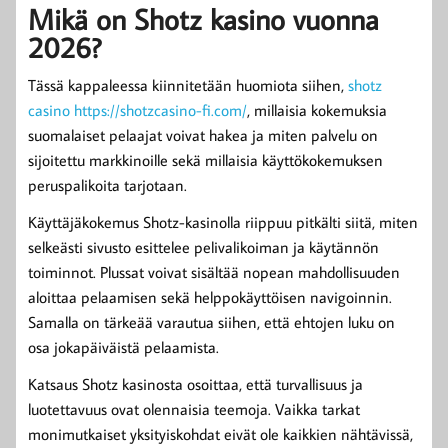
Mikä on Shotz kasino vuonna
2026?
Tässä kappaleessa kiinnitetään huomiota siihen,
shotz
casino https://shotzcasino-fi.com/
, millaisia kokemuksia
suomalaiset pelaajat voivat hakea ja miten palvelu on
sijoitettu markkinoille sekä millaisia käyttökokemuksen
peruspalikoita tarjotaan.
Käyttäjäkokemus Shotz-kasinolla riippuu pitkälti siitä, miten
selkeästi sivusto esittelee pelivalikoiman ja käytännön
toiminnot. Plussat voivat sisältää nopean mahdollisuuden
aloittaa pelaamisen sekä helppokäyttöisen navigoinnin.
Samalla on tärkeää varautua siihen, että ehtojen luku on
osa jokapäiväistä pelaamista.
Katsaus Shotz kasinosta osoittaa, että turvallisuus ja
luotettavuus ovat olennaisia teemoja. Vaikka tarkat
monimutkaiset yksityiskohdat eivät ole kaikkien nähtävissä,