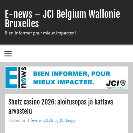
Skip
to
E-news – JCI Belgium Wallonie
content
Bruxelles
Bien informer pour mieux impacter !
Shotz casino 2026: aloitusopas ja kattava
arvostelu
Posted on
1 février 2026
by
JCI Liege