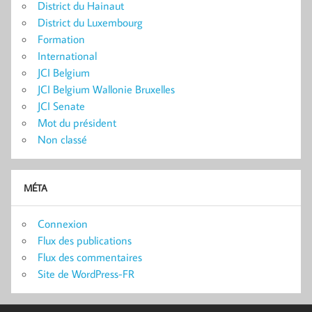
District du Hainaut
District du Luxembourg
Formation
International
JCI Belgium
JCI Belgium Wallonie Bruxelles
JCI Senate
Mot du président
Non classé
MÉTA
Connexion
Flux des publications
Flux des commentaires
Site de WordPress-FR