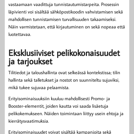
vastaamaan vaadittuja tunnistautumistarpeita. Prosessin
läpivienti voi sisältää sähköpostikoodin vahvistamisen sekä
mahdollisen tunnistamisen turvallisuuden takaamiseksi.
Näin varmistetaan, että kirjautuminen on sekä nopeaa että
luotettavaa.
Eksklusiiviset pelikokonaisuudet
ja tarjoukset
Tilitiedot ja taloushallinta ovat selkeässä kontekstissa; tilin
hallinta sekä talletukset ja nostot on suunniteltu sujuviksi,
mikä tukee sujuvaa pelaamista.
Erityisominaisuuksiin kuuluu mahdollisesti Promo- ja
Booster-elementit, joiden kautta voi saada lisäetuja
pelikokemukseen. Näiden toimintaan liittyy usein ehtoja ja
kierrätysvaatimuksia.
Erityisominaisuudet voivat sisältää kampanjoita sekä