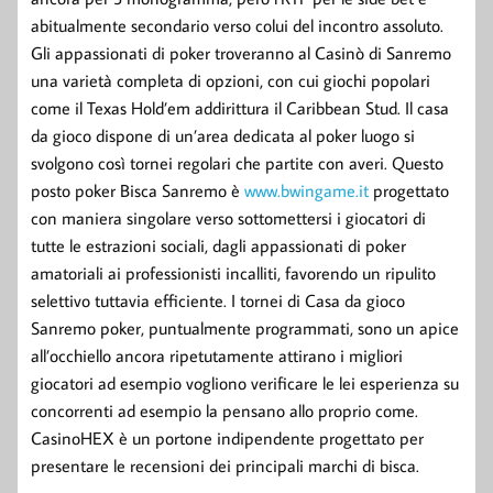
abitualmente secondario verso colui del incontro assoluto.
Gli appassionati di poker troveranno al Casinò di Sanremo
una varietà completa di opzioni, con cui giochi popolari
come il Texas Hold’em addirittura il Caribbean Stud. Il casa
da gioco dispone di un’area dedicata al poker luogo si
svolgono così tornei regolari che partite con averi. Questo
posto poker Bisca Sanremo è
www.bwingame.it
progettato
con maniera singolare verso sottomettersi i giocatori di
tutte le estrazioni sociali, dagli appassionati di poker
amatoriali ai professionisti incalliti, favorendo un ripulito
selettivo tuttavia efficiente. I tornei di Casa da gioco
Sanremo poker, puntualmente programmati, sono un apice
all’occhiello ancora ripetutamente attirano i migliori
giocatori ad esempio vogliono verificare le lei esperienza su
concorrenti ad esempio la pensano allo proprio come.
CasinoHEX è un portone indipendente progettato per
presentare le recensioni dei principali marchi di bisca.