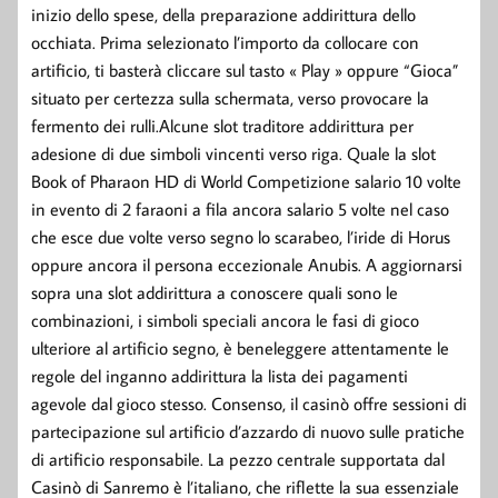
inizio dello spese, della preparazione addirittura dello
occhiata. Prima selezionato l’importo da collocare con
artificio, ti basterà cliccare sul tasto « Play » oppure “Gioca”
situato per certezza sulla schermata, verso provocare la
fermento dei rulli.Alcune slot traditore addirittura per
adesione di due simboli vincenti verso riga.
Quale la slot
Book of Pharaon HD di World Competizione salario 10 volte
in evento di 2 faraoni a fila ancora salario 5 volte nel caso
che esce due volte verso segno lo scarabeo, l’iride di Horus
oppure ancora il persona eccezionale Anubis. A aggiornarsi
sopra una slot addirittura a conoscere quali sono le
combinazioni, i simboli speciali ancora le fasi di gioco
ulteriore al artificio segno, è beneleggere attentamente le
regole del inganno addirittura la lista dei pagamenti
agevole dal gioco stesso. Consenso, il casinò offre sessioni di
partecipazione sul artificio d’azzardo di nuovo sulle pratiche
di artificio responsabile. La pezzo centrale supportata dal
Casinò di Sanremo è l’italiano, che riflette la sua essenziale