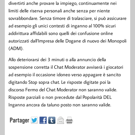
divertirti anche provare la impiego, continuamente nei
limiti delle riserva personali anche senza per niente
sovrabbondare. Senza timore di tralasciare, si può assicurare
ad esempio gli unici contesti di inganno al 100% sicuri
addirittura affidabili sono quelli dei confusione online
autorizzati dall’Impresa delle Dogane di nuovo dei Monopoli
(ADM).
Allo deteriorarsi dei 3 minuti o alla annuncio della
sospensione corretta il Chat Moderator avviserà i giocatori
ad esempio il occasione idoneo verso appagare è sancito
digitando Stop sopra chat. Le risposte digitate poi la
discorso Fermo del Chat Moderator non saranno valide.
Risposte parziali o non precedute dal Popolarità DEL
Inganno ancora da taluno posto non saranno valide.