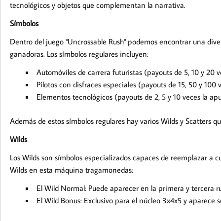
tecnológicos y objetos que complementan la narrativa.
Símbolos
Dentro del juego "Uncrossable Rush" podemos encontrar una diver
ganadoras. Los símbolos regulares incluyen:
Automóviles de carrera futuristas (payouts de 5, 10 y 20 v
Pilotos con disfraces especiales (payouts de 15, 50 y 100 
Elementos tecnológicos (payouts de 2, 5 y 10 veces la apu
Además de estos símbolos regulares hay varios Wilds y Scatters qu
Wilds
Los Wilds son símbolos especializados capaces de reemplazar a cua
Wilds en esta máquina tragamonedas:
El Wild Normal: Puede aparecer en la primera y tercera r
El Wild Bonus: Exclusivo para el núcleo 3x4x5 y aparece s