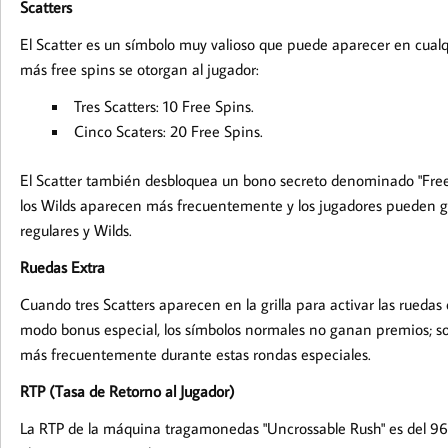
Scatters
El Scatter es un símbolo muy valioso que puede aparecer en cualqu
más free spins se otorgan al jugador:
Tres Scatters: 10 Free Spins.
Cinco Scaters: 20 Free Spins.
El Scatter también desbloquea un bono secreto denominado "Free 
los Wilds aparecen más frecuentemente y los jugadores pueden 
regulares y Wilds.
Ruedas Extra
Cuando tres Scatters aparecen en la grilla para activar las ruedas
modo bonus especial, los símbolos normales no ganan premios; s
más frecuentemente durante estas rondas especiales.
RTP (Tasa de Retorno al Jugador)
La RTP de la máquina tragamonedas "Uncrossable Rush" es del 96.5