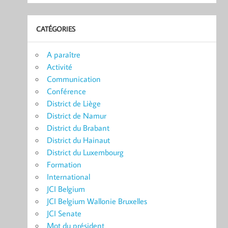
CATÉGORIES
A paraître
Activité
Communication
Conférence
District de Liège
District de Namur
District du Brabant
District du Hainaut
District du Luxembourg
Formation
International
JCI Belgium
JCI Belgium Wallonie Bruxelles
JCI Senate
Mot du président