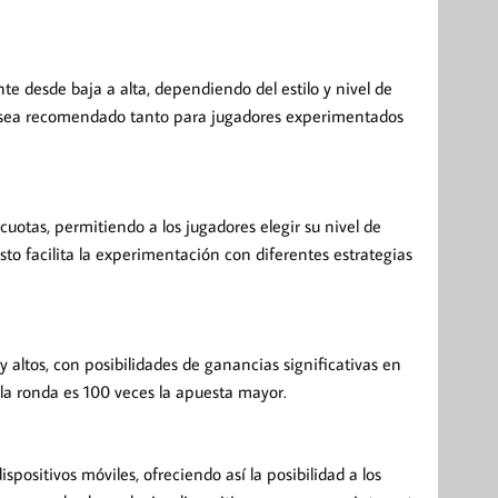
nte desde baja a alta, dependiendo del estilo y nivel de
h" sea recomendado tanto para jugadores experimentados
cuotas, permitiendo a los jugadores elegir su nivel de
to facilita la experimentación con diferentes estrategias
ltos, con posibilidades de ganancias significativas en
ola ronda es 100 veces la apuesta mayor.
positivos móviles, ofreciendo así la posibilidad a los