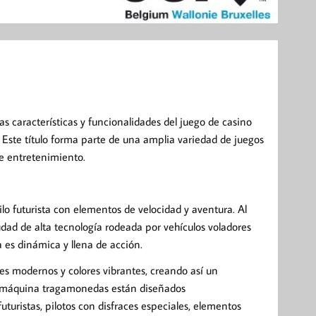
as características y funcionalidades del juego de casino
 Este título forma parte de una amplia variedad de juegos
e entretenimiento.
o futurista con elementos de velocidad y aventura. Al
dad de alta tecnología rodeada por vehículos voladores
 es dinámica y llena de acción.
es modernos y colores vibrantes, creando así un
la máquina tragamonedas están diseñados
uturistas, pilotos con disfraces especiales, elementos